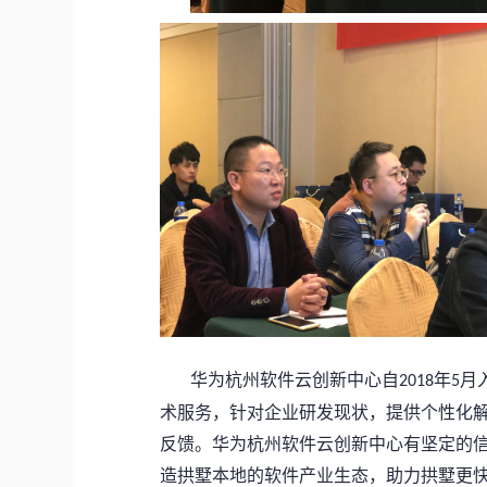
华为杭州软件云创新中心自
年
月
2018
5
术服务，针对企业研发现状，提供个性化
反馈。华为杭州软件云创新中心有坚定的
造拱墅本地的软件产业生态，助力拱墅更