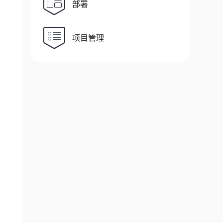
部署
项目管理