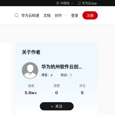
中国站
华为云App
华为云码道
文档
创作
登录
注册
关于作者
华为杭州软件云创中心
博客：
4
粉丝：
1
阅读
获赞
评论
5.6w+
0
0
+ 关注