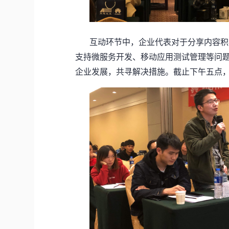
互动环节中，企业代表对于分享内容积
支持微服务开发、移动应用测试管理等问
企业发展，共寻解决措施。截止下午五点