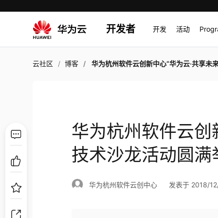
开发者
开发
活动
Prog
云社区
博客
华为杭州软件云创新中心“华为云·共享未来”技术沙龙活动圆
华为杭州软件云创新
技术沙龙活动圆满
华为杭州软件云创中心
发表于 2018/12/