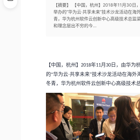
【摘要】 【中国，杭州】2018年11月3
举办的“华为云·共享未来”技术沙龙活动在
青，华为杭州软件云创新中心高级技术总监梁
和理念层出不穷的今...
【中国，杭州】
年
月
日，由华为
2018
11
30
的“华为云·共享未来”技术沙龙活动在海
冬青，华为杭州软件云创新中心高级技术