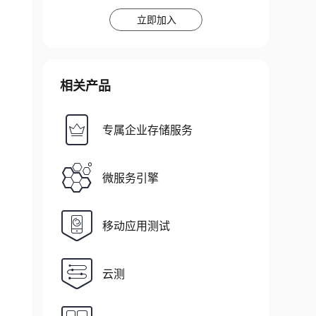
立即加入
相关产品
专属企业存储服务
微服务引擎
移动应用测试
云测