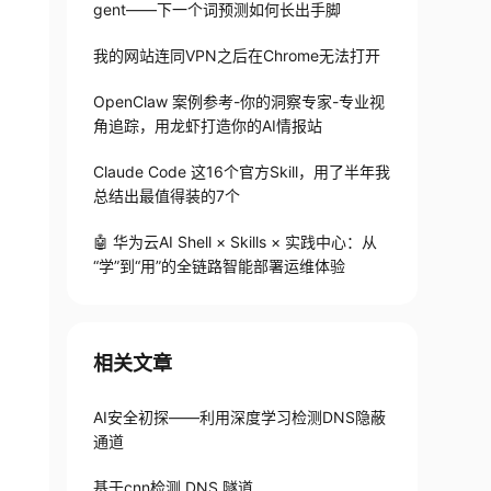
gent——下一个词预测如何长出手脚
我的网站连同VPN之后在Chrome无法打开
OpenClaw 案例参考-你的洞察专家-专业视
角追踪，用龙虾打造你的AI情报站
Claude Code 这16个官方Skill，用了半年我
总结出最值得装的7个
🤖 华为云AI Shell × Skills × 实践中心：从
“学”到“用”的全链路智能部署运维体验
相关文章
AI安全初探——利用深度学习检测DNS隐蔽
通道
基于cnn检测 DNS 隧道