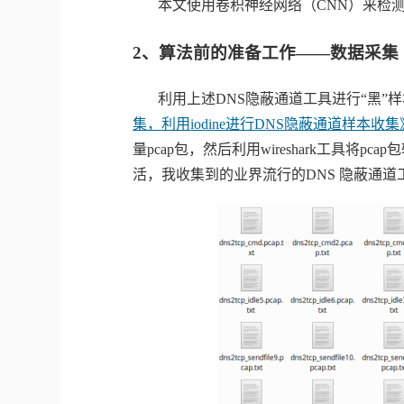
本文使用卷积神经网络（
CNN
）来检
2、
算法前的准备工作——数据采集
利用上述
DNS
隐蔽通道工具进行“黑”
集，利用
iodine
进行
DNS
隐蔽通道样本收集
量
pcap
包，然后利用
wireshark
工具将
pcap
包
活，我收集到的业界流行的
DNS
隐蔽通道