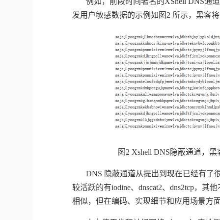
例如，前段时间著名的
XShell DNS
通
发用户敏感数据的示例如图
2
所示，黑客将
图
2 Xshell DNS
隐蔽通道，黑
DNS
隐蔽通道从提出到现在已经有了
较活跃的有
iodine
、
dnscat2
、
dns2tcp
，其他
相似，但在编码、实现细节和应用场景方