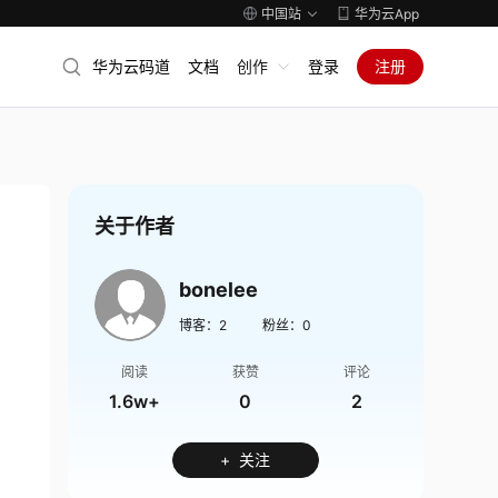
中国站
华为云App
华为云码道
文档
创作
登录
注册
关于作者
bonelee
博客：
2
粉丝：
0
阅读
获赞
评论
1.6w+
0
2
+ 关注