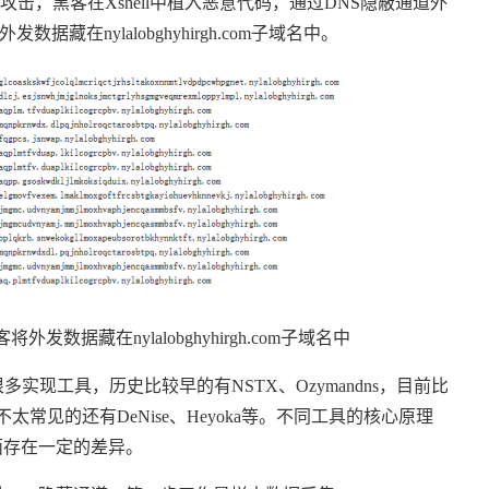
道攻击，黑客在
Xshell
中植入恶意代码，通过
DNS
隐蔽通道外
外发数据藏在
nylalobghyhirgh.com
子域名中。
客将外发数据藏在
nylalobghyhirgh.com
子域名中
很多实现工具，历史比较早的有
NSTX
、
Ozymandns
，目前比
不太常见的还有
DeNise
、
Heyoka
等。不同工具的核心原理
面存在一定的差异。