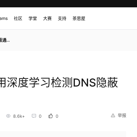
rams
社区
学堂
大赛
支持
茶思屋
通道
用深度学习检测DNS隐蔽
举报
8.6k+
0
0