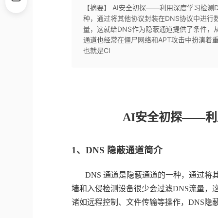
【摘要】 AI安全初探——利用深度学习检测D
种，通过将其他协议封装在DNS协议中进行
量，这就给DNS作为隐蔽通道提供了条件，
通道也经常在僵尸网络和APT攻击中扮演着
也就是Cl
AI
安全初探——利
1
、
DNS
隐蔽通道简介
DNS
通道是隐蔽通道的一种，通过将
墙和入侵检测设备很少会过滤
DNS
流量，
诸如远程控制、文件传输等操作，
DNS
隐