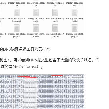
的
DNS
隐蔽通道工具示意样本
见图
4
，可以看到
DNS
报文里包含了大量的较长子域名，而
主域名是
friendsakka.xyz
）。