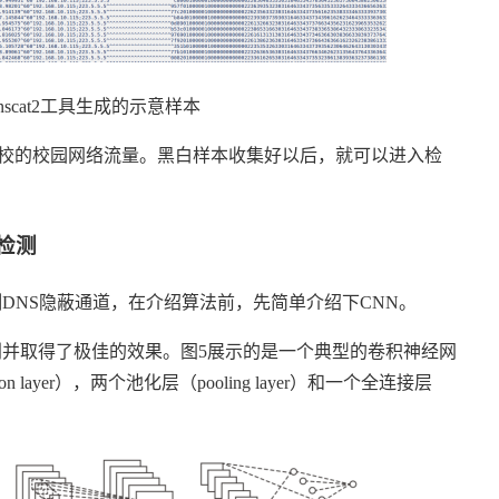
nscat2
工具生成的示意样本
高校的校园网络流量。黑白样本收集好以后，就可以进入检
检测
测
DNS
隐蔽通道，在介绍算法前，先简单介绍下
CNN
。
别并取得了极佳的效果。图
5
展示的是一个典型的卷积神经网
on layer
），两个池化层（
pooling layer
）和一个全连接层