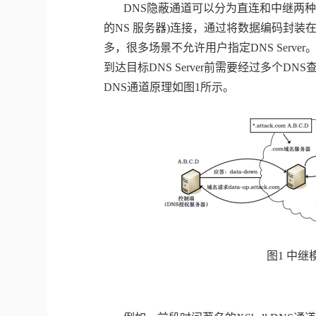
DNS
隐蔽通道可以分为直连和中继两
的
NS
服务器
)
连接，通过将数据编码封装
多，很多场景不允许用户指定
DNS Server
到达目标
DNS Server
前需要经过多个
DNS
DNS
通道原理如图
1
所示。
图
1
中继