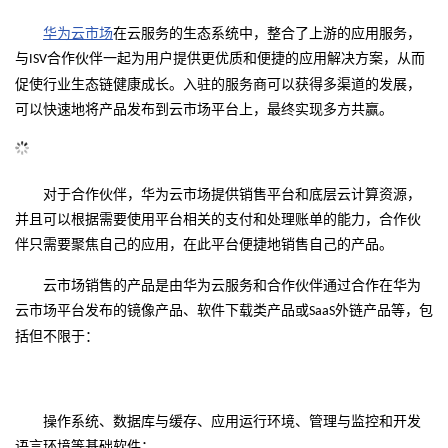
的
Programs
发
者
华为云市场
在云服务的生态系统中，整合了上游的应用服务，
与
合作伙伴一起为用户提供更优质和便捷的应用解决方案，从而
ISV
支
者
我
促使行业生态链健康成长。入驻的服务商可以获得多渠道的发展，
可以快速地将产品发布到云市场平台上，最终实现多方共赢。
持
学
的
我
我
堂
博
的
我
对于合作伙伴，华为云市场提供销售平台和底层云计算资源，
并且可以根据需要使用平台相关的支付和处理账单的能力，合作伙
的
我
客
论
的
我
我
伴只需要聚焦自己的应用，在此平台便捷地销售自己的产品。
技
的
坛
圈
的
我
的
我
云市场销售的产品是由华为云服务和合作伙伴通过合作在华为
云市场平台发布的镜像产品、软件下载类产品或
外链产品等，包
SaaS
术
云
子
直
的
我
课
的
我
括但不限于：
支
声
播
活
的
程
认
的
我
持
建
动
关
证
实
的
操作系统、数据库与缓存、应用运行环境、管理与监控和开发
语言环境等基础软件；