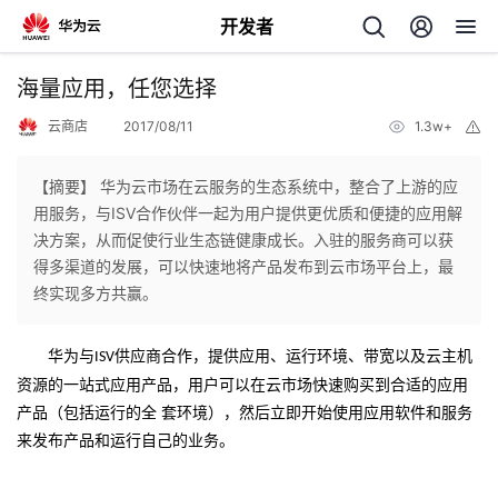
开发者
返
海量应用，任您选择
回
云商店
2017/08/11
1.3w+
举
报
【摘要】 华为云市场在云服务的生态系统中，整合了上游的应
用服务，与ISV合作伙伴一起为用户提供更优质和便捷的应用解
决方案，从而促使行业生态链健康成长。入驻的服务商可以获
个
得多渠道的发展，可以快速地将产品发布到云市场平台上，最
终实现多方共赢。
我
人
华为与
供应商合作，提供应用、运行环境、带宽以及云主机
ISV
我
的
主
资源的一站式应用产品，用户可以在云市场快速购买到合适的应用
产品（包括运行的全 套环境），然后立即开始使用应用软件和服务
我
的
开
页
来发布产品和运行自己的业务。
我
的
开
发