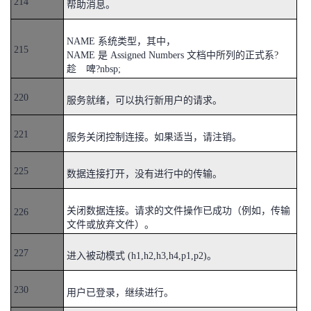
214
帮助消息。
我
注
的
开
NAME 系统类型，其中，
的
Programs
发
215
NAME 是 Assigned Numbers 文档中所列的正式系?
趁 啤?nbsp;
支
者
220
服务就绪，可以执行新用户的请求。
持
学
221
服务关闭控制连接。如果适当，请注销。
我
堂
225
数据连接打开，没有进行中的传输。
的
我
我
关闭数据连接。请求的文件操作已成功（例如，传输
226
技
的
的
我
文件或放弃文件）。
术
云
课
的
我
227
进入被动模式 (h1,h2,h3,h4,p1,p2)。
支
声
程
认
的
我
230
用户已登录，继续进行。