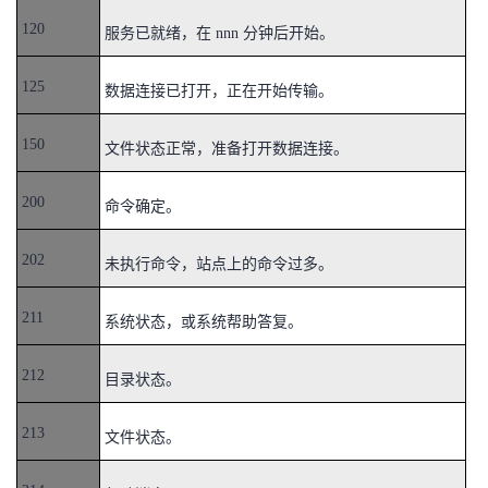
120
服务已就绪，在 nnn 分钟后开始。
者
125
我
数据连接已打开，正在开始传输。
的
我
150
文件状态正常，准备打开数据连接。
博
的
我
200
命令确定。
客
论
的
我
202
未执行命令，站点上的命令过多。
坛
圈
的
我
211
系统状态，或系统帮助答复。
子
直
的
我
212
目录状态。
我
播
活
的
213
文件状态。
我
动
关
的