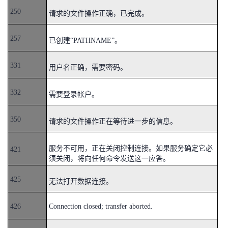
持
建
证
实
的
250
请求的文件操作正确，已完成。
议
验
收
257
已创建“PATHNAME”。
藏
331
用户名正确，需要密码。
332
需要登录帐户。
350
请求的文件操作正在等待进一步的信息。
服务不可用，正在关闭控制连接。如果服务确定它必
421
须关闭，将向任何命令发送这一应答。
425
无法打开数据连接。
426
Connection closed; transfer aborted.