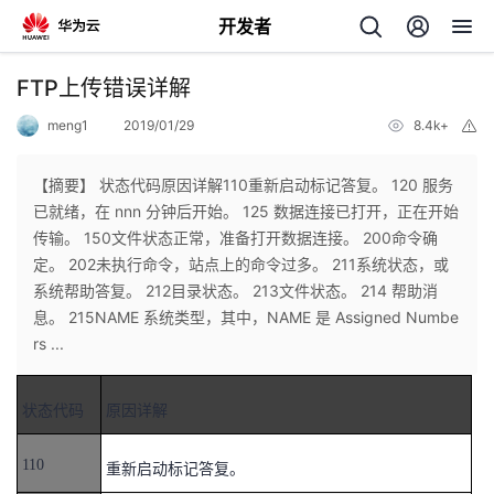
开发者
返
FTP上传错误详解
回
meng1
2019/01/29
8.4k+
举
报
【摘要】 状态代码原因详解110重新启动标记答复。 120 服务
已就绪，在 nnn 分钟后开始。 125 数据连接已打开，正在开始
传输。 150文件状态正常，准备打开数据连接。 200命令确
个
定。 202未执行命令，站点上的命令过多。 211系统状态，或
系统帮助答复。 212目录状态。 213文件状态。 214 帮助消
我
人
息。 215NAME 系统类型，其中，NAME 是 Assigned Numbe
rs ...
的
主
状态代码
原因详解
开
页
110
重新启动标记答复。
发