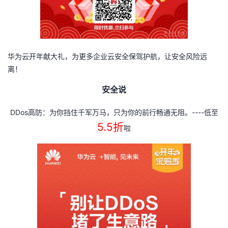
我
注
的
开
的
Programs
发
华为云开年献大礼，为更多企业云安全保驾护航，让安全风险远
支
者
离！
持
学
安全说
我
堂
DDos
----
高防：为你挡住千军万马，只为你的前行畅通无阻。
低至
5.5
折
啦
的
我
我
技
的
的
我
术
云
课
的
我
支
声
程
认
的
我