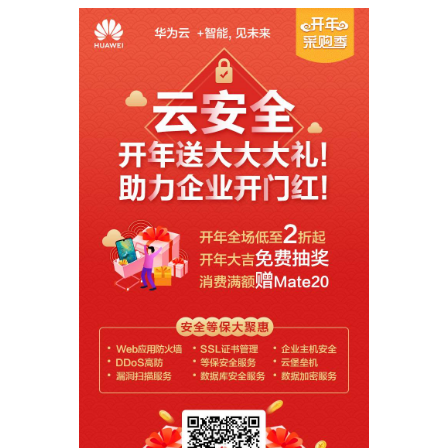
者
我
的
我
博
的
我
客
论
的
我
坛
圈
的
我
子
直
的
我
我
播
活
的
我
动
关
的