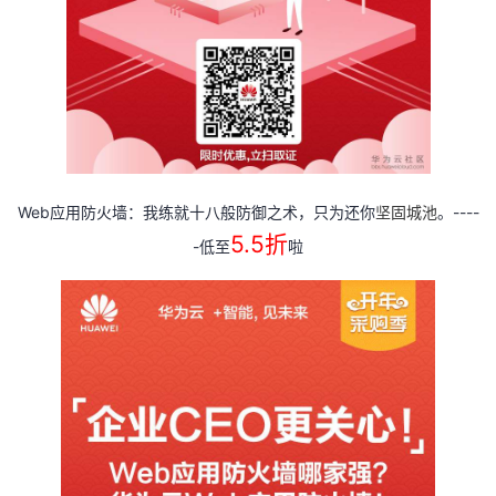
Web
----
应用防火墙：我练就十八般防御之术，只为还你
坚固城池
。
5.5
折
-
低至
啦