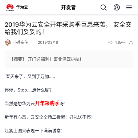
开发者
返
2019华为云安全开年采购季巨惠来袭， 安全交
回
给我们妥妥的！
小兵东仔
2019/03/18
1.6w+
举
报
【摘要】 开门迎福利！事业保驾护航！
个
…..
春天来了，又到了万物
我
人
Stop….
停停，
想什么呢？
的
主
开年采购季
当然是想华为云
呀！
新年有心意，云安全全场二折起！好礼送不停！
开
页
赶紧上图来表现一下满满诚意：
发