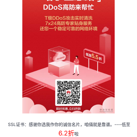
持
建
证
实
的
议
验
收
藏
SSL
----
证书：感谢你选我作你的诚信名片，咱倆就是靠谱。
低至
6.2
折
啦