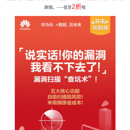
2
折
----
跌倒。
低至
啦