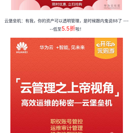
88
---
云堡垒机：有我，你的资产可以透明管理，是时候跟内鬼说
了
5.5
折
--
低至
啦！