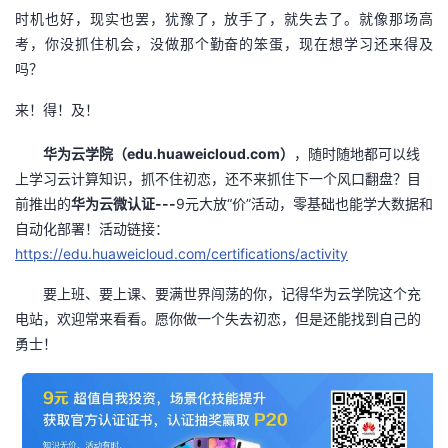
时机也好，现实也罢，犹豫了，放手了，就失去了。就像那场高
考，你没抓住机会，没做那个勤奋的笨蛋，现在想学习还来得及
吗？
来！得！及！
edu.huaweicloud.com
华为云学院（
）
，随时随地都可以线
上学习云计算知识，抓不住初恋，还不来抓住下一个风口翻盘？目
---
9
“
”
前推出的
华为云微认证
元大放
价
活动，零基础也能学大数据和
自动化部署！活动链接：
https://edu.huaweicloud.com/certifications/activity
要上班、要上课、要满世界闯荡的你，记得华为云学院这个充
电站，欢迎常来看看。愿你做一个失去初恋，但是还能找到自己的
勇士！