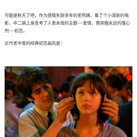
者
可能是秋天了吧，作为感情失踪多年的老阿姨，看了个小清新的电
---
影，中二病上身思考了人类永恒的主题
爱情，票房圈永远的强心
我
---
剂
初恋。
的
我
近代老中青的经典初恋画风是：
博
的
我
客
论
的
我
坛
圈
的
我
子
直
的
我
我
播
活
的
我
动
关
的