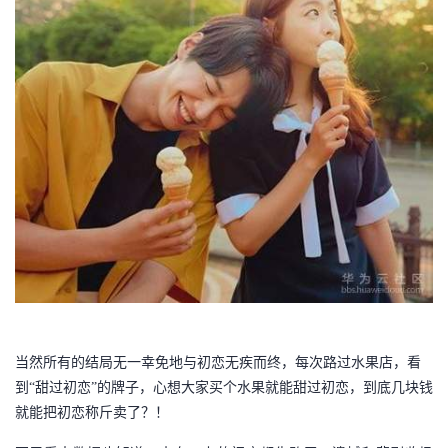
持
建
证
实
的
议
验
收
藏
当然所有的结局无一幸免地与初恋无疾而终，每次路过水果店，看
到“甜过初恋”的牌子，心想大家买个水果就能甜过初恋，到底几块钱
就能把初恋称斤卖了？！