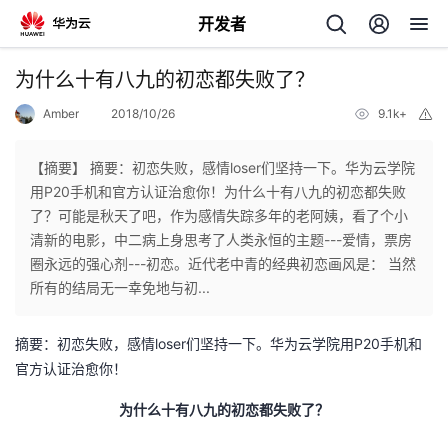
开发者
返
为什么十有八九的初恋都失败了？
回
Amber
2018/10/26
9.1k+
举
报
【摘要】 摘要：初恋失败，感情loser们坚持一下。华为云学院
用P20手机和官方认证治愈你！为什么十有八九的初恋都失败
了？可能是秋天了吧，作为感情失踪多年的老阿姨，看了个小
个
清新的电影，中二病上身思考了人类永恒的主题---爱情，票房
圈永远的强心剂---初恋。近代老中青的经典初恋画风是： 当然
我
人
所有的结局无一幸免地与初...
的
主
loser
P20
摘要：初恋失败，感情
们坚持一下。华为云学院用
手机和
官方认证治愈你！
开
页
为什么十有八九的初恋都失败了？
发