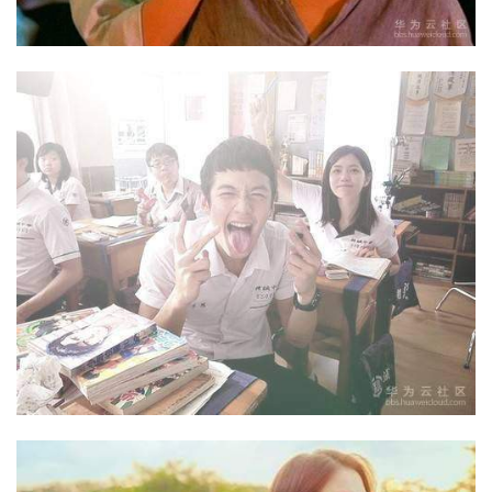
我
注
的
开
的
Programs
发
支
者
持
学
我
堂
的
我
我
技
的
的
我
术
云
课
的
我
支
声
程
认
的
我