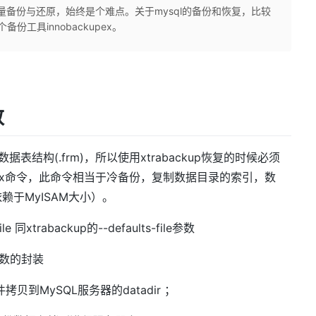
据量备份与还原，始终是个难点。关于mysql的备份和恢复，比较
份工具innobackupex。
数
数据表结构(.frm)，所以使用xtrabackup恢复的时候必须
ckupex命令，此命令相当于冷备份，复制数据目录的索引，数
于MyISAM大小）。
le 同xtrabackup的--defaults-file参数
re参数的封装
拷贝到MySQL服务器的datadir ；