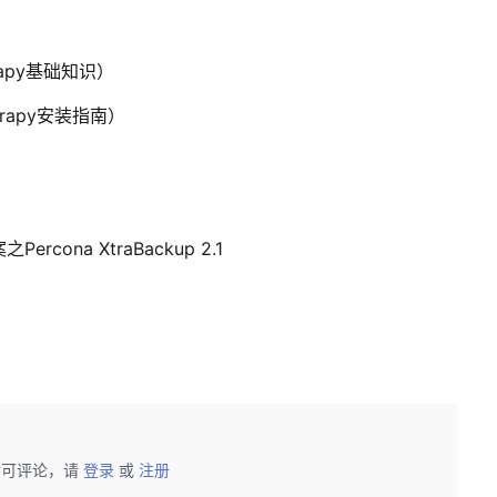
rapy基础知识）
crapy安装指南）
ercona XtraBackup 2.1
后可评论，请
登录
或
注册