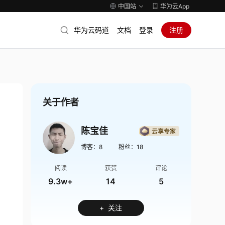
中国站
华为云App
华为云码道
文档
登录
注册
关于作者
陈宝佳
博客：
8
粉丝：
18
阅读
获赞
评论
9.3w+
14
5
+ 关注