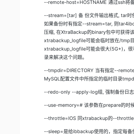
--remote-host=HOSTNAME 通过
--stream=[tar] 备 份文件输出格式, tar时
如果备份时有指定--stream=tar, 则tar
压缩, 在XtraBackup的binary包中可获
xtrabackup_logfile可能会临时放
xtrabackup_logfile可能会很大(5G
录来解决这个问题。
--tmpdir=DIRECTORY 当有指定--rem
MySQL配置文件中所指定的临时目录tmpdi
--redo-only --apply-log组, 强
--use-memory=# 该参数在prepare
--throttle=IOS 同xtrabackup的--thrott
--sleep=是给ibbackup使用的，