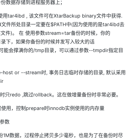
ssh将备份数据存储到进程服务器上；
使用tar4ibd , 该文件可在XtarBackup binary文件中获得.
4ibd文件所处目录一定要在$PATH中(因为使用的是tar4ibd去
得该文件)。 在 使用参数stream=tar备份的时候，你的
在/tmp目录下，如果你备份的时候并发写入较大的话
+)，很可能会撑满你的/tmp目录，可以通过参数--tmpdir指定目
ote-host or --stream时, 事务日志临时存储的目录, 默认采用
r
制备份日志时只redo ,跳过rollback。这在做增量备份时非常必要。
的时候使用，控制prepare时innodb实例使用的内存量
le参数
指定每备份1M数据，过程停止拷贝多少毫秒，也是为了在备份时尽