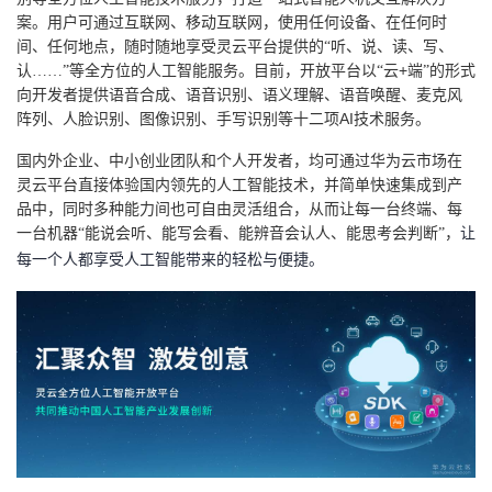
我
注
的
开
案。用户可通过互联网、移动互联网，使用任何设备、在任何时
间、任何地点，随时随地享受灵云平台提供的“听、说、读、写、
+
认……”等全方位的人工智能服务。目前，开放平台以“云
端”的形式
的
Programs
发
向开发者提供语音合成、语音识别、语义理解、语音唤醒、麦克风
AI
阵列、人脸识别、图像识别、手写识别等十二项
技术服务。
支
者
国内外企业、中小创业团队和个人开发者，均可通过华为云市场在
持
学
灵云平台直接体验国内领先的人工智能技术，并简单快速集成到产
品中，同时多种能力间也可自由灵活组合，从而让每一台终端、每
一台机器“能说会听、能写会看、能辨音会认人、能思考会判断”，
让
我
堂
每一个人都享受人工智能带来的轻松与便捷。
的
我
我
技
的
的
我
术
云
课
的
我
支
声
程
认
的
我