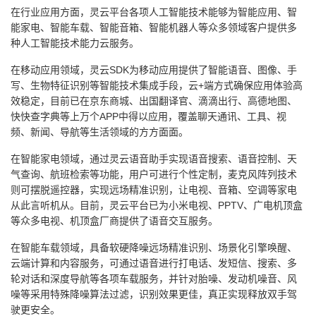
在行业应用方面，灵云平台各项人工智能技术能够为智能应用、智
能家电、智能车载、智能音箱、智能机器人等众多领域客户提供多
种人工智能技术能力云服务。
SDK
在移动应用领域，灵云
为移动应用提供了智能语音、图像、手
+
写、生物特征识别等智能技术集成手段，云
端方式确保应用体验高
效稳定，目前已在京东商城、出国翻译官、滴滴出行、高德地图、
APP
快快查字典等上万个
中得以应用，覆盖聊天通讯、工具、视
频、新闻、导航等生活领域的方方面面。
在智能家电领域，通过灵云语音助手实现语音搜索、语音控制、天
气查询、航班检索等功能，用户可进行个性定制，麦克风阵列技术
则可摆脱遥控器，实现远场精准识别，让电视、音箱、空调等家电
PPTV
从此言听机从。目前，灵云平台已为小米电视、
、广电机顶盒
等众多电视、机顶盒厂商提供了语音交互服务。
在智能车载领域，具备软硬降噪远场精准识别、场景化引擎唤醒、
云端计算和内容服务，可通过语音进行打电话、发短信、搜索、多
轮对话和深度导航等各项车载服务，并针对胎噪、发动机噪音、风
噪等采用特殊降噪算法过滤，识别效果更佳，真正实现释放双手驾
驶更安全。