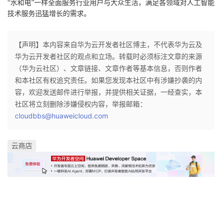
“水和电”一样全面服务行业用户与大众生活，满足各领域对人工智能
技术服务迅猛增长的需求。
【声明】本内容来自华为云开发者社区博主，不代表华为云及
华为云开发者社区的观点和立场。转载时必须标注文章的来源
（华为云社区）、文章链接、文章作者等基本信息，否则作者
和本社区有权追究责任。如果您发现本社区中有涉嫌抄袭的内
容，欢迎发送邮件进行举报，并提供相关证据，一经查实，本
社区将立刻删除涉嫌侵权内容，举报邮箱：
cloudbbs@huaweicloud.com
云商店