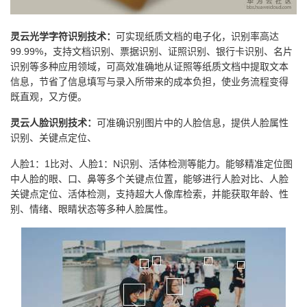
灵云光学字符识别技术：
可实现纸质文档的电子化，识别率高达
99.99%
，支持文档识别、票据识别、证照识别、银行卡识别、名片
识别等多种应用领域，可高效准确地从证照等纸质文档中提取文本
信息，节省了信息填写与录入所带来的成本负担，使业务流程变得
既直观，又方便。
灵云人脸识别技术：
可准确识别图片中的人脸信息，提供人脸属性
识别、关键点定位、
1
1
1
N
人脸
：
比对、人脸
：
识别、活体检测等能力。能够精准定位图
中人脸的眼、口、鼻等多个关键点位置，能够进行人脸对比、人脸
关键点定位、活体检测，支持超大人像库检索，并能获取年龄、性
别、情绪、眼睛状态等多种人脸属性。