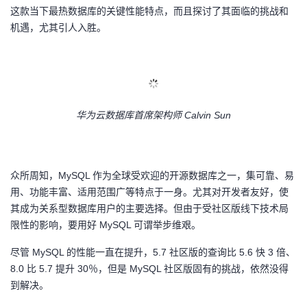
这款当下最热数据库的关键性能特点，而且探讨了其面临的挑战和
的
Programs
发
者
机遇，尤其引人入胜。
支
者
我
持
学
的
我
华为云数据库首席架构师
Calvin Sun
我
堂
博
的
我
的
我
客
论
的
我
我
众所周知，
MySQL 作为全球受欢迎的开源数据库之一，集可靠、易
技
的
坛
圈
的
我
的
我
用、功能丰富、适用范围广等特点于一身。尤其对开发者友好，使
其成为关系型数据库用户的主要选择。但由于受社区版线下技术局
术
云
子
直
的
我
课
的
我
限性的影响，要用好 MySQL 可谓举步维艰。
尽管
MySQL 的性能一直在提升，5.7 社区版的查询比 5.6 快 3 倍、
支
声
播
活
的
程
认
的
我
8.0 比 5.7 提升 30％，但是 MySQL 社区版固有的挑战，依然没得
到解决。
持
建
动
关
证
实
的