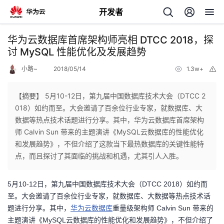
开发者
返
华为云数据库首席架构师亮相 DTCC 2018，探
回
讨 MySQL 性能优化及发展趋势
小路~
2018/05/14
1.3w+
举
报
【摘要】 5月10-12日，第九届中国数据库技术大会（DTCC 2
018）如约而至。大会邀请了百余位行业专家，就数据库、大
个
数据等热点技术话题进行分享。其中，华为云数据库首席架构
师 Calvin Sun 带来的主题演讲《MySQL云数据库的性能优化
我
人
和发展趋势》，不但介绍了这款当下最热数据库的关键性能特
点，而且探讨了其面临的挑战和机遇，尤其引人入胜。
我
的
主
5月10-12日，第九届中国数据库技术大会（DTCC 2018）如约而
我
的
开
页
至。大会邀请了百余位行业专家，就数据库、大数据等热点技术话
题进行分享。其中，
华为云数据库
重量级
架构师
Calvin Sun 带来的
我
的
开
发
主题演讲《MySQL云数据库的性能优化和发展趋势》，不但介绍了