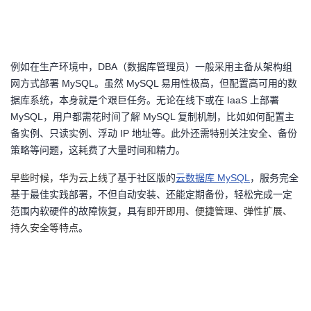
议
注
验
收
藏
例如在生产环境中，
DBA（数据库管理员）一般采用主备从架构组
网方式部署 MySQL。虽然 MySQL 易用性极高，但配置高可用的数
据库系统，本身就是个艰巨任务。无论在线下或在 IaaS 上部署
MySQL，用户都需花时间了解 MySQL 复制机制，比如如何配置主
备实例、只读实例、浮动 IP 地址等。此外还需特别关注安全、备份
策略等问题，这耗费了大量时间和精力。
早些时候，华为云上线了
基于社区版的
云数据库
MySQL
，服务完全
基于最佳实践部署，不但自动安装、还能定期备份，轻松完成一定
范围内软硬件的故障恢复，具有
即开即用、便捷管理、弹性扩展、
持久安全等特点
。