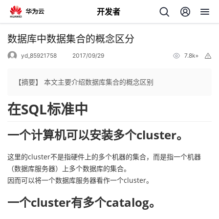
开发者
返
数据库中数据集合的概念区分
回
yd_85921758
2017/09/29
7.8k+
举
报
【摘要】 本文主要介绍数据库集合的概念区别
在SQL标准中
个
一个计算机可以安装多个
cluster
。
我
人
这里的cluster不是指硬件上的多个机器的集合，而是指一个机器
的
主
（数据库服务器）上多个数据库的集合。
因而可以将一个数据库服务器看作一个cluster。
开
页
一个cluster有多个
catalog
。
发