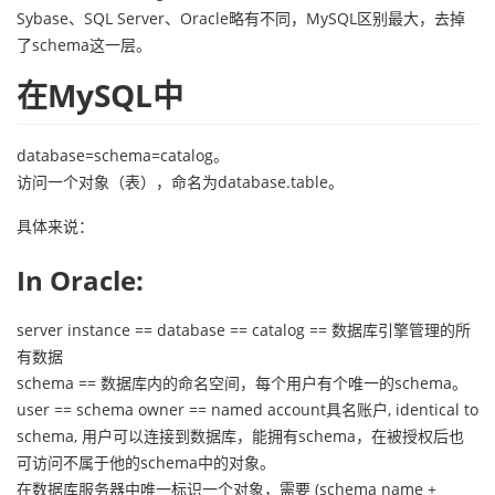
持
建
证
实
的
Sybase、SQL Server、Oracle略有不同，MySQL区别最大，去掉
了schema这一层。
议
验
收
在MySQL中
藏
database=schema=catalog。
访问一个对象（表），命名为database.table。
具体来说：
In Oracle:
server instance == database == catalog == 数据库引擎管理的所
有数据
schema == 数据库内的命名空间，每个用户有个唯一的schema。
user == schema owner == named account具名账户, identical to
schema, 用户可以连接到数据库，能拥有schema，在被授权后也
可访问不属于他的schema中的对象。
在数据库服务器中唯一标识一个对象，需要 (schema name +