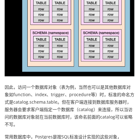
我
注
的
开
的
Programs
发
支
者
持
学
我
堂
的
我
我
因此，访问一个数据库对象（表为例，当然也可以是其他数据库对
象如function、index、trigger、procedure等）时，标准的命名方
技
的
的
我
式是catalog.schema.table。但在客户端连接到数据库服务器时，
服务器会要求客户端指定一个数据库（catalog）来连接，所以当访
术
云
课
的
我
问的数据库对象就在当前数据库时，该命名前面的catalog可以省略
不写。
支
声
程
认
的
我
常用数据库中，Postgres是按SQL标准设计实现的这些对象，