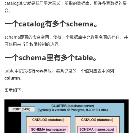
catalog其实就是我们平常意义上所指的数据库，即许多表数据的集
者
合。
一个catalog有多个
schema
。
我
schema即表的命名空间，使得一个数据库中允许重名表的存在，并
的
我
可以用来当作权限控制的边界。
博
的
我
一个schema里有多个
table
。
客
论
的
我
table中记录按
行row
存放。每条记录的一个值对应表中的
列
column
。
坛
圈
的
我
图示如下：
子
直
的
我
我
播
活
的
我
动
关
的