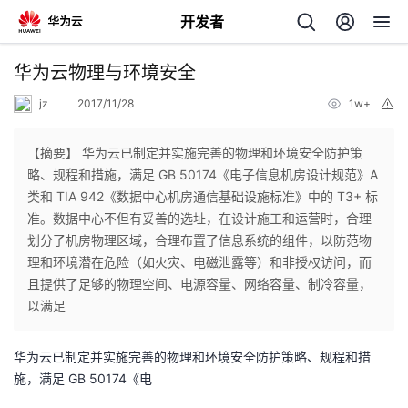
开发者
返
华为云物理与环境安全
回
jz
2017/11/28
1w+
举
报
【摘要】 华为云已制定并实施完善的物理和环境安全防护策
略、规程和措施，满足 GB 50174《电子信息机房设计规范》A
类和 TIA 942《数据中心机房通信基础设施标准》中的 T3+ 标
个
准。数据中心不但有妥善的选址，在设计施工和运营时，合理
划分了机房物理区域，合理布置了信息系统的组件，以防范物
我
人
理和环境潜在危险（如火灾、电磁泄露等）和非授权访问，而
且提供了足够的物理空间、电源容量、网络容量、制冷容量，
的
主
以满足
开
页
华为云已制定并实施完善的物理和环境安全防护策略、规程和措
施，满足 GB 50174《电
发