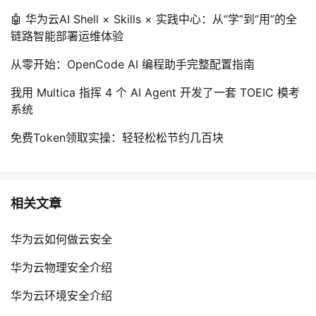
持
建
证
实
的
🤖 华为云AI Shell × Skills × 实践中心：从“学”到“用”的全
链路智能部署运维体验
议
验
收
从零开始：OpenCode AI 编程助手完整配置指南
藏
我用 Multica 指挥 4 个 AI Agent 开发了一套 TOEIC 模考
系统
免费Token领取实操：轻轻松松节约几百块
相关文章
华为云如何做云安全
华为云物理安全介绍
华为云环境安全介绍