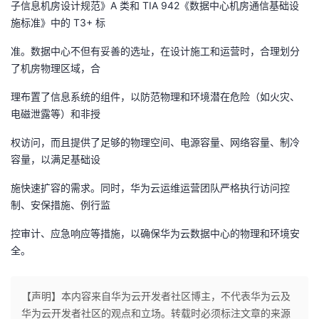
子信息机房设计规范》A 类和 TIA 942《数据中心机房通信基础设
施标准》中的 T3+ 标
者
准。数据中心不但有妥善的选址，在设计施工和运营时，合理划分
我
了机房物理区域，合
的
我
理布置了信息系统的组件，以防范物理和环境潜在危险（如火灾、
电磁泄露等）和非授
博
的
我
权访问，而且提供了足够的物理空间、电源容量、网络容量、制冷
容量，以满足基础设
客
论
的
我
施快速扩容的需求。同时，华为云运维运营团队严格执行访问控
坛
圈
的
我
制、安保措施、例行监
子
直
的
我
控审计、应急响应等措施，以确保华为云数据中心的物理和环境安
全。
我
播
活
的
【声明】本内容来自华为云开发者社区博主，不代表华为云及
我
动
关
的
华为云开发者社区的观点和立场。转载时必须标注文章的来源