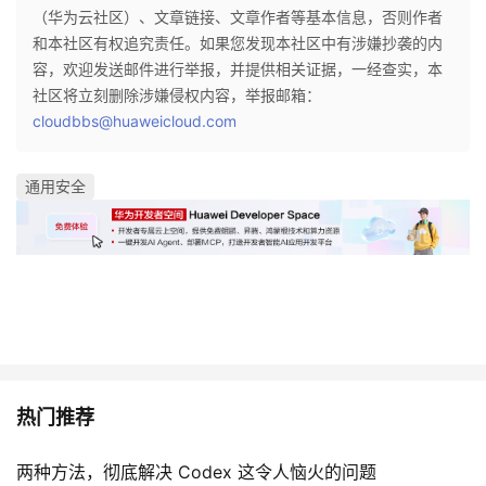
（华为云社区）、文章链接、文章作者等基本信息，否则作者
我
注
的
开
和本社区有权追究责任。如果您发现本社区中有涉嫌抄袭的内
容，欢迎发送邮件进行举报，并提供相关证据，一经查实，本
的
Programs
发
社区将立刻删除涉嫌侵权内容，举报邮箱：
cloudbbs@huaweicloud.com
支
者
持
学
通用安全
我
堂
的
我
我
技
的
的
我
术
云
课
的
我
热门推荐
支
声
程
认
的
我
两种方法，彻底解决 Codex 这令人恼火的问题