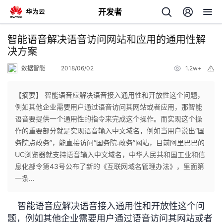
开发者
返
智能语音解决语音访问网站和应用的通用性解
回
决方案
数据智能
2018/06/02
1.2w+
举
报
【摘要】 智能语音应解决语音接入通用性和开放性这个问题，
例如其他企业需要用户通过语音访问其网站或者应用，那智能
个
语音要提供一个通用性的指令来完成这个操作。而实现这个操
作的重要部分就是实现语音输入中文域名，例如当用户说出“国
我
人
务院点政务”，能直接访问“国务院.政务”网站，目前阿里巴巴的
UC浏览器就支持语音输入中文域名，中华人民共和国工业和信
我
的
主
息化部令第43号公布了新的《互联网域名管理办法》，里面第
一条...
我
的
开
页
智能语音应解决语音接入通用性和开放性这个问
我
的
开
发
题，例如其他企业需要用户通过语音访问其网站或者