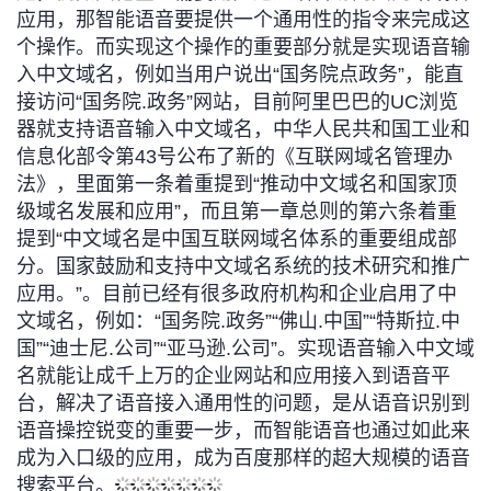
应用，那智能语音要提供一个通用性的指令来完成这
的
Programs
发
者
个操作。而实现这个操作的重要部分就是实现语音输
入中文域名，例如当用户说出
“
国务院点政务
”
，能直
支
者
我
接访问
“
国务院
.
政务
”
网站，目前阿里巴巴的
UC
浏览
器就支持语音输入中文域名，中华人民共和国工业和
持
学
的
我
信息化部令第
43
号公布了新的《互联网域名管理办
法》，里面第一条着重提到
“
推动中文域名和国家顶
我
堂
博
的
我
级域名发展和应用
”
，而且第一章总则的第六条着重
提到
“
中文域名是中国互联网域名体系的重要组成部
的
我
客
论
的
我
我
分。国家鼓励和支持中文域名系统的技术研究和推广
应用。
”
。目前已经有很多政府机构和企业启用了中
技
的
坛
圈
的
我
的
我
文域名，例如：
“
国务院
.
政务
”“
佛山
.
中国
”“
特斯拉
.
中
国
”“
迪士尼
.
公司
”“
亚马逊
.
公司
”
。实现语音输入中文域
术
云
子
直
的
我
课
的
我
名就能让成千上万的企业网站和应用接入到语音平
台，解决了语音接入通用性的问题，是从语音识别到
支
声
播
活
的
程
认
的
我
语音操控锐变的重要一步，而智能语音也通过如此来
成为入口级的应用，成为百度那样的超大规模的语音
持
建
动
关
证
实
的
搜索平台。