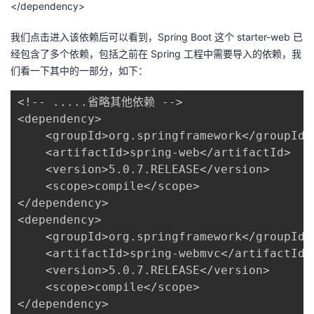
</dependency>
我们点击进入该依赖后可以看到，Spring Boot 这个 starter-web 已
经包含了多个依赖，包括之前在 Spring 工程中需要导入的依赖，我
们看一下其中的一部分，如下：
<!-- .....省略其他依赖 -->

<dependency>

    <groupId>org.springframework</groupId>

    <artifactId>spring-web</artifactId>

    <version>5.0.7.RELEASE</version>

    <scope>compile</scope>

</dependency>

<dependency>

    <groupId>org.springframework</groupId>

    <artifactId>spring-webmvc</artifactId>

    <version>5.0.7.RELEASE</version>

    <scope>compile</scope>

</dependency>