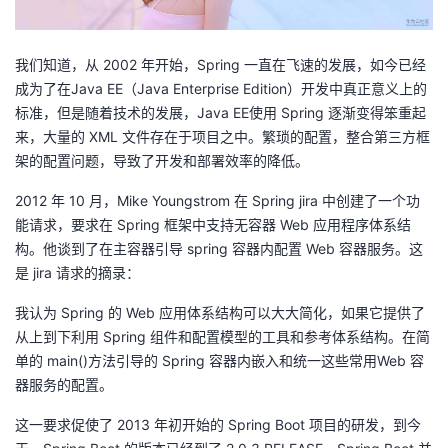
者
我们知道，从 2002 年开始，Spring 一直在飞速的发展，如今已经
我
成为了在Java EE（Java Enterprise Edition）开发中真正意义上的
标准，但是随着技术的发展，Java EE使用 Spring 逐渐变得笨重起
的
我
来，大量的 XML 文件存在于项目之中。繁琐的配置，整合第三方框
架的配置问题，导致了开发和部署效率的降低。
博
的
我
2012 年 10 月，Mike Youngstrom 在 Spring jira 中创建了一个功
能请求，要求在 Spring 框架中支持无容器 Web 应用程序体系结
客
论
的
我
构。他谈到了在主容器引导 spring 容器内配置 Web 容器服务。这
是 jira 请求的摘录：
坛
圈
的
我
我认为 Spring 的 Web 应用体系结构可以大大简化，如果它提供了
子
直
的
我
从上到下利用 Spring 组件和配置模型的工具和参考体系结构。在简
单的 main()方法引导的 Spring 容器内嵌入和统一这些常用Web 容
我
播
活
的
器服务的配置。
我
动
关
的
这一要求促使了 2013 年初开始的 Spring Boot 项目的研发，到今