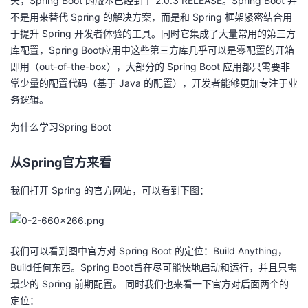
天，Spring Boot 的版本已经到了 2.0.3 RELEASE。Spring Boot 并
我
注
的
开
不是用来替代 Spring 的解决方案，而是和 Spring 框架紧密结合用
于提升 Spring 开发者体验的工具。同时它集成了大量常用的第三方
的
Programs
发
库配置，Spring Boot应用中这些第三方库几乎可以是零配置的开箱
即用（out-of-the-box），大部分的 Spring Boot 应用都只需要非
支
者
常少量的配置代码（基于 Java 的配置），开发者能够更加专注于业
务逻辑。
持
学
为什么学习Spring Boot
我
堂
从Spring官方来看
的
我
我
我们打开 Spring 的官方网站，可以看到下图：
技
的
的
我
术
云
课
的
我
我们可以看到图中官方对 Spring Boot 的定位：Build Anything，
Build任何东西。Spring Boot旨在尽可能快地启动和运行，并且只需
支
声
程
认
的
我
最少的 Spring 前期配置。 同时我们也来看一下官方对后面两个的
定位：