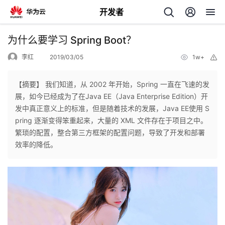
开发者
返
为什么要学习 Spring Boot？
回
李红
2019/03/05
1w+
举
报
【摘要】 我们知道，从 2002 年开始，Spring 一直在飞速的发
展，如今已经成为了在Java EE（Java Enterprise Edition）开
发中真正意义上的标准，但是随着技术的发展，Java EE使用 S
个
pring 逐渐变得笨重起来，大量的 XML 文件存在于项目之中。
繁琐的配置，整合第三方框架的配置问题，导致了开发和部署
我
人
效率的降低。
的
主
开
页
发