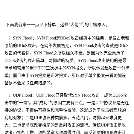
下面我就来一一点评下榜单上这些“大佬”们的上榜原因。
l
SYN Flood：
SYN Flood
是
DDoS
攻击经典中的经典，是最古老和
原始的
DDoS
攻击。在网络发展初期，
SYN Flood
攻击简直就是
DDoS
攻击的代名词。
SYN Flood
之所以经久不衰，是因为他完全秉承了
DDoS
攻击的攻击简单、防御难的特质。
SYN Flood
攻击使用的是最
简单和常用的用于
TCP
三次握手的
SYN
报文，所以他发起攻击十分简
单；而且由于
SYN
报文是正常报文，所以对于单个报文来看防御设
备是不会采取任何措施的。
l
UDP Flood：
UDP Flood
已经取代
SYN Flood
攻击，成为
DDoS
攻
击中的“一哥”。其“成功”的原因主要有三点，一是
UDP
协议都是无连
接的协议，不提供可靠性和完整性校验，这就成为了攻击者理想的
利用对象；二是
UDP
协议种类繁多，五花八门，防御起来难度更
大；三也是彻底改变格局的是反射攻击的流行。传统
UDP
攻击是攻
防者带宽的比拼，谁的带宽大谁赢得胜利，而反射型的
UDP
攻击让