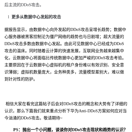
后主流的DDoS攻击。
l
更多从数据中心发起的攻击
据报告显示，由数据中心向外发起的DDoS攻击呈增长趋势；数据中
心服务器被黑客控制沦为僵尸网络的趋势也与日剧增；超大流量的
DDoS攻击多数由数据中心发起。由此可见数据中心已经成为DDoS
攻击的温床。同时随着云计算的快速发展，互联网业务越来越集中
化，云数据中心将面临比传统数据中心更加严峻的DDoS攻击考验。
主要原因在于云数据中心虚拟机的租户身份难以有效识别、安全意
识薄弱；虚拟机数量庞大，业务种类多，流量模型差别大，难以做
到针对性的防护。
相信大家在看完这篇帖子后会对
DDoS
攻击的概念和大势有了详细的
认识，那么下篇我们就来重点分析下华为
Anti-DDoS
方案如何应对当
今汹涌的
DDoS
攻击。敬请期待
~
PS
：抛出一个小问题，谈谈你对
DDoS
攻击现状和趋势的认识？