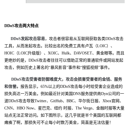
持
建
证
实
的
议
验
收
DDoS攻击两大特点
藏
DDoS
发起攻击容易
，攻击者很容易从互联网获取各类DDoS攻击
工具，从而发起攻击。比较出名的免费工具有卢瓦（LOIC）、
HOIC（LOIC升级版）、XOIC、Hulk、DAVOSET、黄金眼等。而且
更绝妙的是，DDoS攻击者往往可以借助正常的普通软件或网站发起
攻击，例如历史上著名的“暴风影音”事件和“搜狐视频”事件。
DDoS
攻击受害者防御难度大，攻击会损害受害者的金钱、服务
和信誉。
报告显示，65%以上的DDoS攻击每小时给受害企业造成的
损失高达一万美金。例如最近针对美国DNS服务提供商Dyn公司的一
波DDoS攻击导致Twitter、GitHub、BBC、华尔街日报、Xbox官网、
CNN、HBO Now、星巴克、纽约 时报、The Verge、金融时报等大量
站点无法正常访问。如下图所示，这几乎就是半个美国的互联网都
瘫痪了啊，那损失可不止每小时数万美金，简直是无法估量！