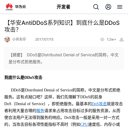
开发者
返
【华安AntiDDoS系列知识】到底什么是DDoS
回
攻击？
小兵东仔
2017/07/15
1.2w+
举
报
【摘要】 DDoS是Distributed Denial of Service的简称，中文
是分布式拒绝服务。
个
到底什么是DDoS攻击
我
人
DDoS
是
Distributed Denial of Service
的简称，中文是分布式拒绝
的
主
服务。这有点拗口吧？这样，我们先理解下
DDoS
的前身
DoS
（
Denial of Service
），即拒绝服务。最基本的
DoS攻击
就是攻击
开
页
者利用大量合理的
服务
请求来占用攻击目标过多的服务资源，从而
使合法用户无法得到服务的响应。DoS攻击一般是采用一对一方式
发
的，当攻击目标各项性能指标不高时（例如
CPU
速度低、内存小或