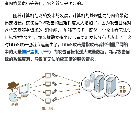
者网络带宽小等等），它的效果是明显的。
者
随着计算机与网络技术的发展，计算机的处理能力与网络带宽
迅速增长。这使得
DoS
攻击的困难程度大大增加了，因为攻击目标对
我
这些恶意服务请求的“消化能力”加强了很多。既然一个攻击者无法使
目标“拒绝服务”，那么就需要多个攻击者同时发起分布式攻击了，这
的
我
时
DDoS
攻击也就应运而生了。
DDoS攻击是指攻击者控制僵尸网络
中的大量
僵尸主机
（
***
）向攻击目标发送大流量数据，耗尽攻击目
博
的
我
标的系统资源，导致其无法响应正常的服务请求。
客
论
的
我
坛
圈
的
我
子
直
的
我
我
播
活
的
我
动
关
的