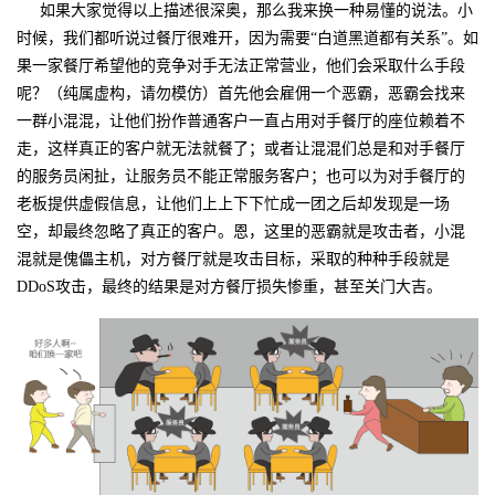
如果大家觉得以上描述很深奥，那么我来换一种易懂的说法。小
我
注
的
开
时候，我们都听说过餐厅很难开，因为需要“白道黑道都有关系”。如
果一家餐厅希望他的竞争对手无法正常营业，他们会采取什么手段
的
Programs
发
呢？（纯属虚构，请勿模仿）首先他会雇佣一个恶霸，恶霸会找来
一群小混混，让他们扮作普通客户一直占用对手餐厅的座位赖着不
支
者
走，这样真正的客户就无法就餐了；或者让混混们总是和对手餐厅
的服务员闲扯，让服务员不能正常服务客户；也可以为对手餐厅的
持
学
老板提供虚假信息，让他们上上下下忙成一团之后却发现是一场
空，却最终忽略了真正的客户。恩，这里的恶霸就是攻击者，小混
我
堂
混就是傀儡主机，对方餐厅就是攻击目标，采取的种种手段就是
DDoS
攻击，最终的结果是对方餐厅损失惨重，甚至关门大吉。
的
我
我
技
的
的
我
术
云
课
的
我
支
声
程
认
的
我