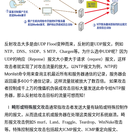
反射攻击大多是由UDP Flood变种而来，反射的是UDP报文，例如
NTP、DNS、SSDP、S
MTP、Chargen等。为什么选中UDP呢？因为
UDP的响应（Reponse）报文大小要大于请求（request）报文，这样
以NTP报文为例，NTP的
攻击者就实现了对攻击流量的放大。
Monlist命令用来查询主机最近所有和服务器通信的记录，服务器会
返回最多600个通信记录，这样流量就被放大了数百倍。 如果攻击
者控制成千上万的傀儡机伪装成攻击目标大量发送此命令给NTP服
务器，那么反射给攻击目标的流量可想而知！
l
畸形或特殊报文攻击
通常指攻击者发送大量有缺陷或特殊控制作
用的报文，从而造成主机或服务器在处理这类报文时系统崩溃。畸
形报文攻击例如S
murf、Land、Fraggle、Teardrop、WinNuke攻击
等。特殊控制报文攻击包括超大ICMP报文、ICMP重定向报文、