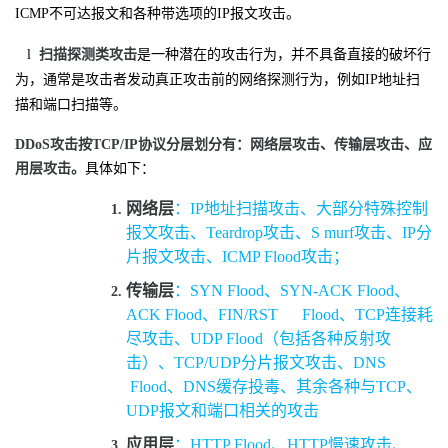
ICMP不可达报文和各种带选项的IP报文攻击。
l
扫描探测类攻击
是一种潜在的攻击行为，并不具备直接的破坏行
为，通常是攻击者发动真正攻击前的网络探测行为，例如IP地址扫
描和端口扫描等。
DDoS
攻击按
TCP/IP
协议分层划分有：网络层攻击、传输层攻击、应
用层攻击。
具体如下：
网络层
：IP地址扫描攻击、大部分特殊控制
报文攻击、Teardrop攻击、S
murf攻击、IP分
片报文攻击、ICMP Flood攻击；
传输层
：SYN Flood、SYN-ACK Flood、
ACK Flood、FIN/RST Flood、TCP连接耗
尽攻击、UDP Flood（包括各种反射攻
击）、TCP/UDP分片报文攻击、DNS
Flood、DNS缓存投毒、其余各种与TCP、
UDP报文和端口相关的攻击
应用层
：HTTP Flood、HTTP慢速攻击、