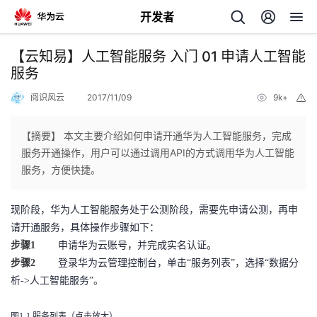
开发者
返
【云知易】人工智能服务 入门 01 申请人工智能
回
服务
阅识风云
2017/11/09
9k+
举
报
【摘要】 本文主要介绍如何申请开通华为人工智能服务，完成
服务开通操作，用户可以通过调用API的方式调用华为人工智能
个
服务，方便快捷。
我
人
现阶段，华为人工智能服务处于公测阶段，需要先申请公测，再申
请开通服务，具体操作步骤如下：
的
主
步骤1
申请华为云账号，并完成实名认证。
步骤2
登录华为云管理控制台，单击“服务列表”，选择“数据分
开
页
析->人工智能服务”。
发
图1-1 服务列表（点击放大）