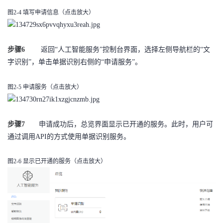
我
注
的
开
图2-4 填写申请信息
（点击放大）
的
Programs
发
步骤6
返回“人工智能服务”控制台界面，选择左侧导航栏的“文
支
者
字识别”，单击单据识别右侧的“申请服务”。
持
学
图2-5 申请服务
（点击放大）
我
堂
步骤7
申请成功后，总览界面显示已开通的服务。此时，用户可
的
我
我
通过调用API的方式使用单据识别服务。
技
的
的
我
图2-6 显示已开通的服务
（点击放大）
术
云
课
的
我
支
声
程
认
的
我