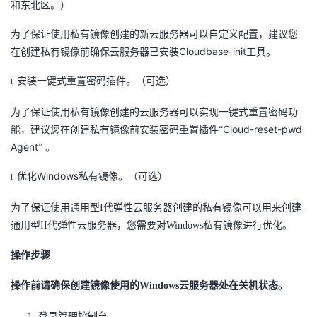
和东北区。）
我
注
的
开
为了保证使用私有镜像创建的新云服务器可以自定义配置，建议您
的
Programs
发
Cloudbase-init
在创建私有镜像前确保云服务器已安装
工具。
安装一键式重置密码插件。（可选）
支
l
者
为了保证使用私有镜像创建的云服务器可以实现一键式重置密码功
持
学
Cloud-reset-pwd
能，建议您在创建私有镜像前安装密码重置插件“
Agent
”
。
我
堂
Windows
优化
私有镜像。（可选）
l
的
我
我
为了保证使用通用型
I
代弹性云服务器创建的私有镜像可以用来创建
技
的
的
我
通用型
II
代弹性云服务器，您需要对
Windows
私有镜像进行优化。
术
云
操作步骤
课
的
我
操作前请确保创建镜像使用的
Windows
云服务器处在关机状态。
支
声
程
认
的
我
登录管理控制台。