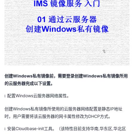
者
我
的
我
博
的
我
客
论
的
我
Windows
Windows
创建
私有镜像前，需要登录创建
私有镜像所用
坛
圈
的
我
的云服务器完成以下设置。
Windows
配置
云服务器网络属性。
子
直
的
我
l
Windows
IP
创建
私有镜像所使用的云服务器网络配置是静态
地址
我
播
活
的
DHCP
时，用户需要将该云服务器的网卡属性修改为
方式。
我
动
关
的
Cloudbase-init
安装
工具。
（该特性目前支持华南,华东区,华北区
l