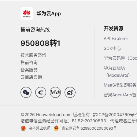
华为云App
开发资源
售前咨询热线
API Explorer
950808转1
SDK中心
技术服务咨询
华为云码道（Code
售前咨询
华为云魔坊
备案服务
（ModelArts）
云商店咨询
MaaS模型即服务
智果AgentArt
©2026 Huaweicloud.com 版权所有
黔ICP备20004760号-
增值电信业务经营许可证：B1.B2-20200593 | 代理域名
电子营业执照
贵公网安备 52990002000093号