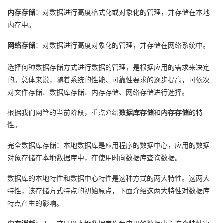
内存存储
：对数据进行高度格式化或对象化的管理，并存储在本地
者
内存中。
我
网络存储
：对数据进行高度对象化的管理，并存储在网络系统中。
的
我
选择何种数据存储方式进行数据的管理，是根据应用的需求来决定
的。总体来说，随着系统的性能、可靠性要求的逐步提高，可依次
博
的
我
对文件存储、数据库存储、内存存储、网络存储进行选择。
根据我们网管的当前阶段，重点介绍
客
论
的
我
数据库存储
和
内存存储
的特
性。
坛
圈
的
我
完全数据库存储：本地数据库是应用程序的数据中心，应用的数据
对象存储在本地数据库中，在使用时向数据库查询数据。
子
直
的
我
数据库的本地特性和数据中心特性是这种方式的两大特性。这两大
我
播
活
的
特性，该存储方式特点的初始原点，下面介绍这两大特性对数据库
特点产生的影响。
我
动
关
的