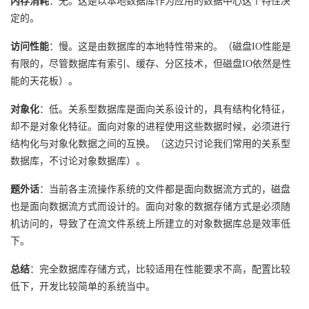
内存消耗
：无。这是以本地数据库作为应用的数据中心这个特性决
我
注
的
开
定的。
访问性能
的
：慢。这是由数据库的本地特性带来的。（磁盘IO性能是
Programs
发
有限的，尽管数据库有索引、缓存、分区技术，但磁盘IO依然是性
支
能的天花板）。
者
对象化
：低。关系型数据库是面向关系设计的，具有结构化特征，
持
学
却不是对象化特征。面向对象的进程使用这些数据时候，必须进行
结构化与对象化数据之间的互换。（这边只讨论我们常用的关系型
我
堂
数据库，不讨论对象数据库）。
的
我
我
题外话
：当前各主流操作系统的文件都是面向数据流方式的，磁盘
也是面向数据流方式而设计的。面向对象的数据存储方式是必须随
技
的
的
我
机访问的，导致了在流文件系统上所建立的对象数据库总是效率低
下。
术
云
课
的
我
总结
：完全数据库存储方式，比较适用在性能要求不高，配置比较
支
声
程
认
的
我
低下，开发比较简单的系统当中。