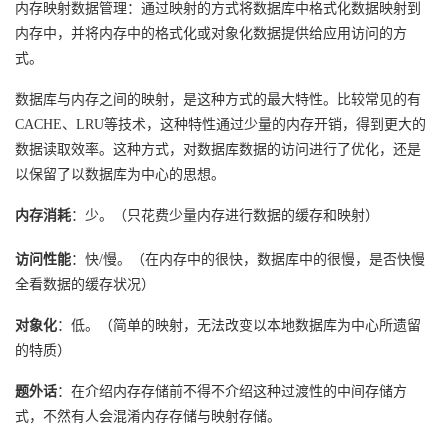
持
建
内存映射数据管理：通过映射的方式将数据库中格式化数据映射到
证
实
的
内存中，并将内存中的格式化或对象化数据提供给应用访问的方
议
式。
验
收
数据库与内存之间的映射，是这种方式的最大特性。比较常见的有
藏
CACHE、LRU等技术，这种特性通过少量的内存开销，得到更大的
数据读取效率。这种方式，对数据库数据的访问进行了优化，还是
以保留了以数据库为中心的思想。
内存消耗
：少。（只花费少量内存进行数据的缓存和映射）
访问性能
：快/慢。（在内存中的很快，数据库中的很慢，是否快慢
全看数据的缓存状况）
对象化
：低。（简单的映射，无法改变以本地数据库为中心所遗留
的特质）
题外话
：在介绍内存存储前不得不介绍这种过渡性的中间存储方
式，不然有人会混淆内存存储与映射存储。