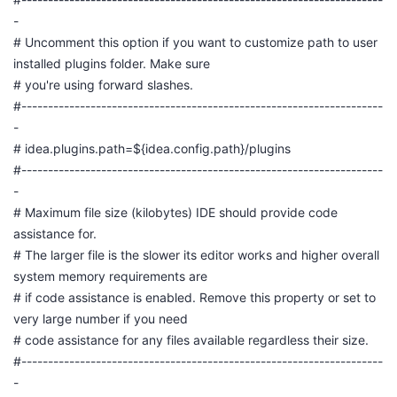
-
# Uncomment this option if you want to customize path to user
installed plugins folder. Make sure
# you're using forward slashes.
#--------------------------------------------------------------------
-
# idea.plugins.path=${idea.config.path}/plugins
#--------------------------------------------------------------------
-
# Maximum file size (kilobytes) IDE should provide code
assistance for.
# The larger file is the slower its editor works and higher overall
system memory requirements are
# if code assistance is enabled. Remove this property or set to
very large number if you need
# code assistance for any files available regardless their size.
#--------------------------------------------------------------------
-