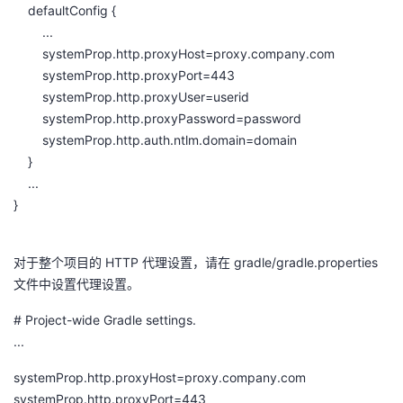
defaultConfig {
...
systemProp.http.proxyHost=proxy.company.com
systemProp.http.proxyPort=443
systemProp.http.proxyUser=userid
systemProp.http.proxyPassword=password
systemProp.http.auth.ntlm.domain=domain
}
...
}
对于整个项目的 HTTP 代理设置，请在 gradle/gradle.properties
文件中设置代理设置。
# Project-wide Gradle settings.
...
systemProp.http.proxyHost=proxy.company.com
systemProp.http.proxyPort=443