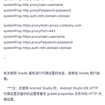
systemProp.http.proxyUser=username
systemProp.http.proxyPassword=password
systemProp.http.auth.ntlm.domain=domain
systemProp.https.proxyHost=proxy.company.com
systemProp.https.proxyPort=443
systemProp.https.proxyUser=username
systemProp.https.proxyPassword=password
systemProp.https.auth.ntlm.domain=domain
...
有关使用 Gradle 属性进行代理设置的信息，请参阅 Gradle 用户指
南。
***注：在使用 Android Studio 时，Android Studio IDE HTTP
代理设置页面中的设置将重写 gradle.properties 文件中的 HTTP 代
理设置。