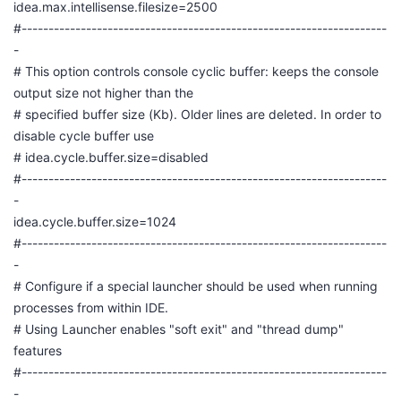
idea.max.intellisense.filesize=2500
#--------------------------------------------------------------------
-
# This option controls console cyclic buffer: keeps the console
output size not higher than the
# specified buffer size (Kb). Older lines are deleted. In order to
disable cycle buffer use
# idea.cycle.buffer.size=disabled
#--------------------------------------------------------------------
-
idea.cycle.buffer.size=1024
#--------------------------------------------------------------------
-
# Configure if a special launcher should be used when running
processes from within IDE.
# Using Launcher enables "soft exit" and "thread dump"
features
#--------------------------------------------------------------------
-