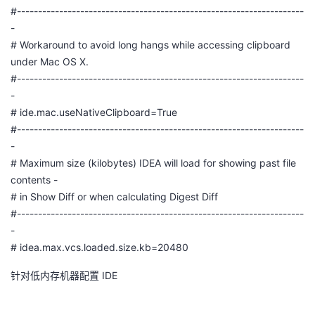
#--------------------------------------------------------------------
-
# Workaround to avoid long hangs while accessing clipboard
under Mac OS X.
#--------------------------------------------------------------------
-
# ide.mac.useNativeClipboard=True
#--------------------------------------------------------------------
-
# Maximum size (kilobytes) IDEA will load for showing past file
contents -
# in Show Diff or when calculating Digest Diff
#--------------------------------------------------------------------
-
# idea.max.vcs.loaded.size.kb=20480
针对低内存机器配置 IDE