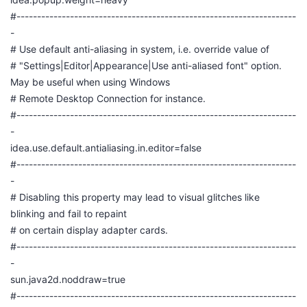
#--------------------------------------------------------------------
-
# Use default anti-aliasing in system, i.e. override value of
# "Settings|Editor|Appearance|Use anti-aliased font" option.
May be useful when using Windows
# Remote Desktop Connection for instance.
#--------------------------------------------------------------------
-
idea.use.default.antialiasing.in.editor=false
#--------------------------------------------------------------------
-
# Disabling this property may lead to visual glitches like
blinking and fail to repaint
# on certain display adapter cards.
#--------------------------------------------------------------------
-
sun.java2d.noddraw=true
#--------------------------------------------------------------------