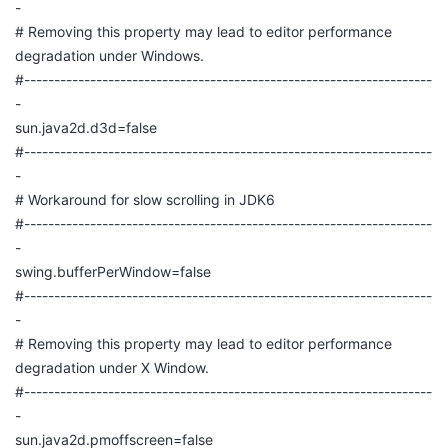
-
# Removing this property may lead to editor performance
degradation under Windows.
#--------------------------------------------------------------------
-
sun.java2d.d3d=false
#--------------------------------------------------------------------
-
# Workaround for slow scrolling in JDK6
#--------------------------------------------------------------------
-
swing.bufferPerWindow=false
#--------------------------------------------------------------------
-
# Removing this property may lead to editor performance
degradation under X Window.
#--------------------------------------------------------------------
-
sun.java2d.pmoffscreen=false