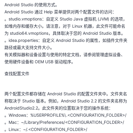
Android Studio 的使用方式。
者
Android Studio 通过 Help 菜单提供对两个配置文件的访问：
。studio.vmoptions：自定义 Studio Java 虚拟机 (JVM) 的选项，
我
如堆内存和缓存大小。请注意，对于 Linux 机器，此文件可能命名
为 studio64.vmoptions，具体取决于您的 Android Studio 版本。
的
我
。idea.properties：自定义 Android Studio 的属性，如插件文件夹
路径或最大支持文件大小。
博
的
我
有关模拟器和设备设置与使用的特定文档，请参阅管理虚拟设备、
使用硬件设备和 OEM USB 驱动程序。
客
论
的
我
查找配置文件
坛
圈
的
我
两个配置文件都存储在 Android Studio 的配置文件夹中。文件夹名
子
直
的
我
称取决于 Studio 版本。例如，Android Studio 2.2 的文件夹名称为
AndroidStudio2.2。此文件夹的位置取决于您的操作系统：
我
播
活
的
。Windows：%USERPROFILE%\.<CONFIGURATION_FOLDER>/
。Mac：~/Library/Preferences/<CONFIGURATION_FOLDER>/
我
动
关
的
。Linux：~/.<CONFIGURATION_FOLDER>/