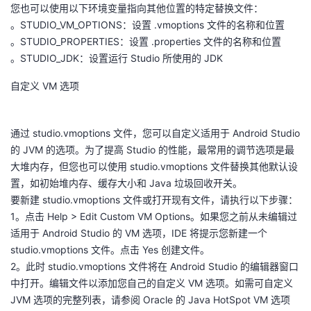
您也可以使用以下环境变量指向其他位置的特定替换文件：
我
注
的
开
。STUDIO_VM_OPTIONS：设置 .vmoptions 文件的名称和位置
。STUDIO_PROPERTIES：设置 .properties 文件的名称和位置
的
Programs
发
。STUDIO_JDK：设置运行 Studio 所使用的 JDK
支
者
自定义 VM 选项
持
学
通过 studio.vmoptions 文件，您可以自定义适用于 Android Studio
的 JVM 的选项。为了提高 Studio 的性能，最常用的调节选项是最
我
堂
大堆内存，但您也可以使用 studio.vmoptions 文件替换其他默认设
置，如初始堆内存、缓存大小和 Java 垃圾回收开关。
的
我
我
要新建 studio.vmoptions 文件或打开现有文件，请执行以下步骤：
1。点击 Help > Edit Custom VM Options。如果您之前从未编辑过
技
的
的
我
适用于 Android Studio 的 VM 选项，IDE 将提示您新建一个
studio.vmoptions 文件。点击 Yes 创建文件。
术
云
课
的
我
2。此时 studio.vmoptions 文件将在 Android Studio 的编辑器窗口
中打开。编辑文件以添加您自己的自定义 VM 选项。如需可自定义
支
声
程
认
的
我
JVM 选项的完整列表，请参阅 Oracle 的 Java HotSpot VM 选项