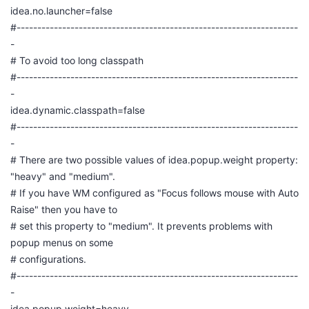
idea.no.launcher=false
#--------------------------------------------------------------------
-
# To avoid too long classpath
#--------------------------------------------------------------------
-
idea.dynamic.classpath=false
#--------------------------------------------------------------------
-
# There are two possible values of idea.popup.weight property:
"heavy" and "medium".
# If you have WM configured as "Focus follows mouse with Auto
Raise" then you have to
# set this property to "medium". It prevents problems with
popup menus on some
# configurations.
#--------------------------------------------------------------------
-
idea.popup.weight=heavy