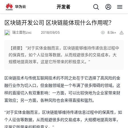
开发者
返
区块链开发公司 区块链能体现什么作用呢？
回
瑞士面包zxc
2018/09/05
8.5k+
举
报
【摘要】 “对于实体金融而言，区块链能够维持传递信息过程中
的保真性，如个人征信等数据，从而规避很多的交易成本，大
规模地提高效率，这是它所带来的积极意义。”
个
区块链技术与传统互联网技术的不同之处在于它选择了高风险的金
我
人
融行业作为切入口，但金融领域是一个布满了很多障碍的领域。这
样的直接切入有双重影响：一方面，可以比较快地为企业家带来财
我
的
主
富效应；另一方面，各种风险也会来得直接和猛烈。
我
的
开
页
“对于实体金融而言，区块链能够维持传递信息过程中的保真性，
如
个人征信
等数据，从而规避很多的交易成本，大规模地提高效率，
我
的
开
发
这是它所带来的积极意义。
”