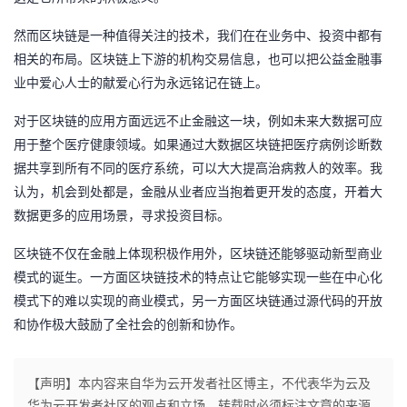
的
Programs
发
者
然而区块链是一种值得关注的技术，我们在在业务中、投资中都有
相关的布局。区块链上下游的机构交易信息，也可以把公益金融事
支
者
我
业中爱心人士的献爱心行为永远铭记在链上。
持
学
的
我
对于区块链的应用方面远远不止金融这一块，例如未来大数据可应
用于整个医疗健康领域。如果通过大数据区块链把医疗病例诊断数
我
堂
博
的
我
据共享到所有不同的医疗系统，可以大大提高治病救人的效率。我
认为，机会到处都是，金融从业者应当抱着更开发的态度，开着大
的
我
客
论
的
我
我
数据更多的应用场景，寻求投资目标。
技
的
坛
圈
的
我
的
我
区块链不仅在金融上体现积极作用外，区块链还能够驱动新型商业
模式的诞生。一方面区块链技术的特点让它能够实现一些在中心化
术
云
子
直
的
我
课
的
我
模式下的难以实现的商业模式，另一方面区块链通过源代码的开放
和协作极大鼓励了全社会的创新和协作。
支
声
播
活
的
程
认
的
我
持
建
动
关
【声明】本内容来自华为云开发者社区博主，不代表华为云及
证
实
的
华为云开发者社区的观点和立场。转载时必须标注文章的来源