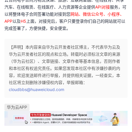
持
建
证
实
的
汽车、在线租赁、在线医疗、人力资源等企业提供
API对接
服务，可
以将整体电子合同签署功能对接到您
网站、微信公众号、小程序、
议
验
收
APP
以及
H5
上面，对接完后，客户只要登录你们自己的网站就可以
完成签署了，方便快捷，安全便宜。
藏
【声明】本内容来自华为云开发者社区博主，不代表华为云及
华为云开发者社区的观点和立场。转载时必须标注文章的来源
（华为云社区）、文章链接、文章作者等基本信息，否则作者
和本社区有权追究责任。如果您发现本社区中有涉嫌抄袭的内
容，欢迎发送邮件进行举报，并提供相关证据，一经查实，本
社区将立刻删除涉嫌侵权内容，举报邮箱：
cloudbbs@huaweicloud.com
华为云APP