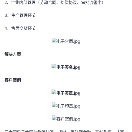
2、企业内部管理（劳动合同、赔偿协议、审批流签字）
我
注
的
开
3、生产管理环节
的
Programs
发
4、售后交货环节
支
者
持
学
解决方案
我
堂
的
我
我
客户案例
技
的
的
我
术
云
课
的
我
支
声
程
认
的
我
云合同电子合同
为物流快递、旅游、互联网金融、在线教育、共享