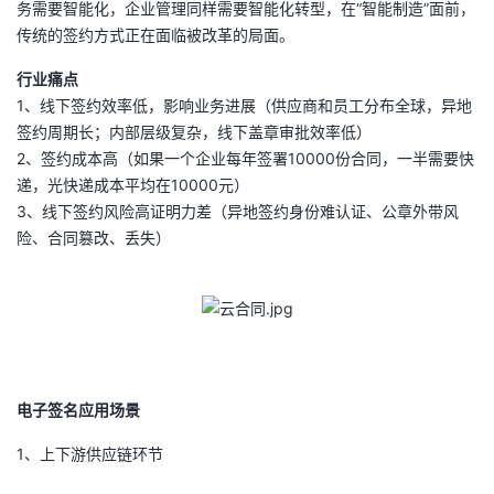
务需要智能化，企业管理同样需要智能化转型，在“智能制造”面前，
传统的签约方式正在面临被改革的局面。
者
行业痛点
我
1、线下签约效率低，影响业务进展（供应商和员工分布全球，异地
签约周期长；内部层级复杂，线下盖章审批效率低）
的
我
2、签约成本高（如果一个企业每年签署10000份合同，一半需要快
递，光快递成本平均在10000元）
博
的
我
3、线下签约风险高证明力差（异地签约身份难认证、公章外带风
险、合同篡改、丢失）
客
论
的
我
坛
圈
的
我
子
直
的
我
电子签名应用场景
我
播
活
的
1、上下游供应链环节
我
动
关
的