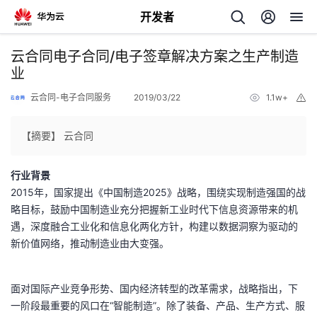
开发者
返
云合同电子合同/电子签章解决方案之生产制造
回
业
云合同-电子合同服务
2019/03/22
1.1w+
举
报
【摘要】 云合同
个
行业背景
2015年，国家提出《中国制造2025》战略，围绕实现制造强国的战
我
人
略目标，鼓励中国制造业充分把握新工业时代下信息资源带来的机
遇，深度融合工业化和信息化两化方针，构建以数据洞察为驱动的
的
主
新价值网络，推动制造业由大变强。
开
页
面对国际产业竞争形势、国内经济转型的改革需求，战略指出，下
一阶段最重要的风口在“智能制造”。除了装备、产品、生产方式、服
发