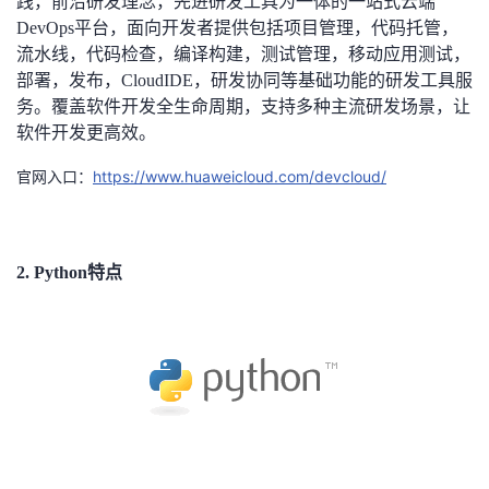
践，前沿研发理念，先进研发工具为一体的一站式云端
我
注
的
开
DevOps平台，面向开发者提供包括项目管理，代码托管，
流水线，代码检查，编译构建，测试管理，移动应用测试，
的
Programs
发
部署，发布，CloudIDE，研发协同等基础功能的研发工具服
务。覆盖软件开发全生命周期，支持多种主流研发场景，让
支
者
软件开发更高效。
https://www.huaweicloud.com/devcloud/
官网入口：
持
学
我
堂
2.
Python特点
的
我
我
技
的
的
我
术
云
课
的
我
支
声
程
认
的
我