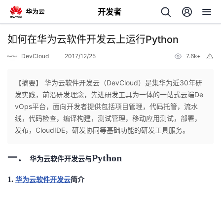
开发者
返
如何在华为云软件开发云上运行Python
回
DevCloud
2017/12/25
7.6k+
举
报
【摘要】 华为云软件开发云（DevCloud）是集华为近30年研
发实践，前沿研发理念，先进研发工具为一体的一站式云端De
vOps平台，面向开发者提供包括项目管理，代码托管，流水
个
线，代码检查，编译构建，测试管理，移动应用测试，部署，
发布，CloudIDE，研发协同等基础功能的研发工具服务。
我
人
一．
Python
华为云软件开发云与
的
主
1.
华为云软件开发云
简介
开
页
发