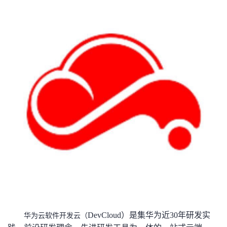
者
我
的
我
博
的
我
客
论
的
我
坛
圈
的
我
子
直
的
我
我
播
活
的
我
动
关
的
DevCloud）是集华为近30年研发实
华为云软件开发云（