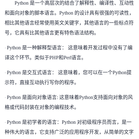
持
建
Python 是一个高层次的结合了解释性、编译性、互动性
证
实
的
和面向对象的脚本语言。Python 的设计具有很强的可读性，
议
验
收
相比其他语言经常使用英文关键字，其他语言的一些标点符
号，它具有比其他语言更有特色语法结构。
藏
Python 是一种解释型语言： 这意味着开发过程中没有了编
·
译这个环节。类似于PHP和Perl语言。
Python 是交互式语言： 这意味着，您可以在一个Python提
·
示符，直接互动执行写你的程序。
Python 是面向对象语言: 这意味着Python支持面向对象的风
·
格或代码封装在对象的编程技术。
Python 是初学者的语言：Python 对初级程序员而言，是一
·
种伟大的语言，它支持广泛的应用程序开发，从简单的文字