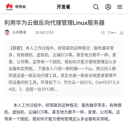
开发者
返
利用华为云做反向代理管理Linux服务器
回
长风舞魂
2018/12/30
1.1w+
举
报
【摘要】 本人工作过程中，经常碰到这种情况：服务器非常
多，有物理机、虚拟机、云端ECS等。甚至地方都不一样，家
里、公司等。这带来一个困扰，我如何才能方便地管理这么多
个
设备和实例呢。 下面本人介绍一款利器——Frp。用过的人都
知道这是一款反向代理工具，其实也是一款安全地登录管理不
我
人
同设备的好工具，环境如下:1、华为云一台ECS，CentOS7.5_6
4位。2、远程一台2012机...
的
主
本人工作过程中，经常碰到这种情况：服务器非常多，有物理
开
页
机、虚拟机、云端ECS等。甚至地方都不一样，家里、公司等。这
带来一个困扰，我如何才能方便地管理这么多设备和实例呢。
发