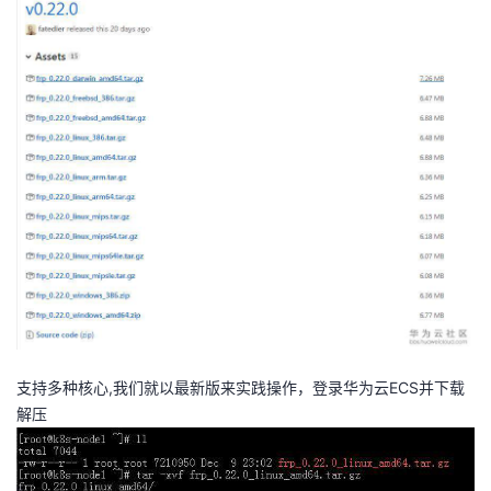
持
建
证
实
的
议
验
收
藏
支持多种核心,我们就以最新版来实践操作，登录华为云ECS并下载
解压