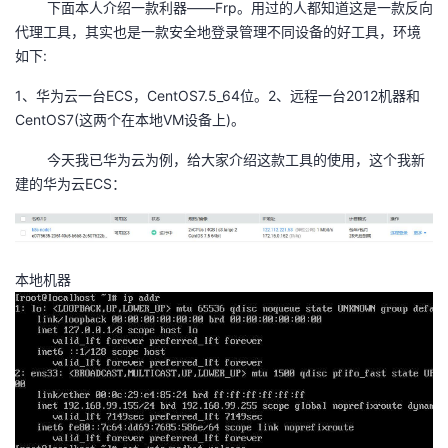
下面本人介绍一款利器——Frp。用过的人都知道这是一款反向
代理工具，其实也是一款安全地登录管理不同设备的好工具，环境
者
如下:
我
1、华为云一台ECS，CentOS7.5_64位。2、远程一台2012机器和
CentOS7(这两个在本地VM设备上)。
的
我
今天我已华为云为例，给大家介绍这款工具的使用，这个我新
博
的
我
建的华为云ECS：
客
论
的
我
坛
圈
的
我
本地机器
子
直
的
我
我
播
活
的
我
动
关
的