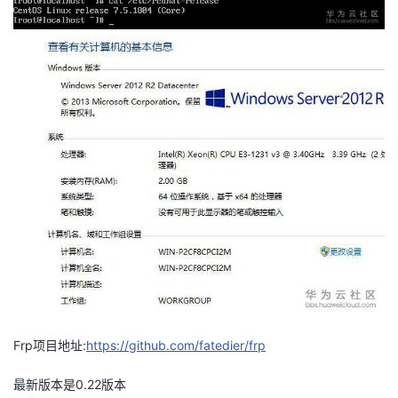
我
注
的
开
的
Programs
发
支
者
持
学
我
堂
的
我
我
技
的
的
我
术
云
课
的
我
Frp项目地址:
https://github.com/fatedier/frp
支
声
程
认
的
我
最新版本是0.22版本