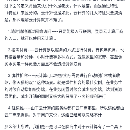
过书面的定义背诵来认识什么是老虎，什么是猫，而是通过特性
我
注
的
开
（特征）来区分的。云计算也是如此，云计算的几大特征只要搞清
楚，那么理解云计算就并不难了。
的
Programs
发
1.随时随地通过网络访问----只要能接入互联网，登录云计算厂商
支
者
的入口，就可以使用云计算 。
持
学
2.按需付费----云计算是以服务的方式进行付费，有包年包月，也
有按容量和分钟、小时计费等多种方式。就像家里的宽带、甚至像
我
堂
买水买电一样灵活方面且不会造成资源浪费
3.弹性扩容----云计算可以根据实际需要进行自动的扩容或者收
的
我
我
缩，像天猫的双11这种场景。就是弹性扩容的最佳实例。在业务忙
的时候自动增加服务端，在业务闲置时候会减少服务端，达到资源
技
的
的
我
最优化，减少开销的同时又极大的保障了业务的顺利进行
术
云
课
的
我
4.轻运维----由于云计算的服务端都在云厂商那里，所以运维都由
云厂商来提供，对于用户来说，运维已经可以忽略不计
支
声
程
认
的
我
那么综上所述，我们是不是可以在脑海中对于云计算有了一个真正