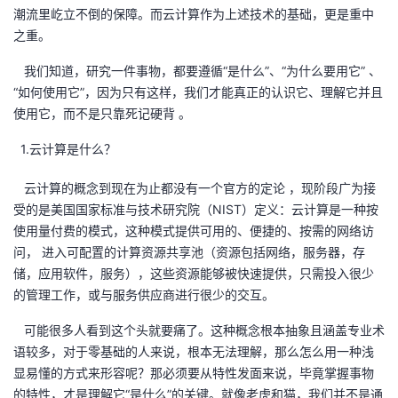
潮流里屹立不倒的保障。而云计算作为上述技术的基础，更是重中
者
之重。
我们知道，研究一件事物，都要遵循“是什么”、“为什么要用它” 、
我
“如何使用它”，因为只有这样，我们才能真正的认识它、理解它并且
使用它，而不是只靠死记硬背 。
的
我
1.云计算是什么？
博
的
我
云计算的概念到现在为止都没有一个官方的定论 ，现阶段广为接
客
论
的
我
受的是美国国家标准与技术研究院（NIST）定义：云计算是一种按
使用量付费的模式，这种模式提供可用的、便捷的、按需的网络访
坛
圈
的
我
问， 进入可配置的计算资源共享池（资源包括网络，服务器，存
储，应用软件，服务），这些资源能够被快速提供，只需投入很少
子
直
的
我
的管理工作，或与服务供应商进行很少的交互。
可能很多人看到这个头就要痛了。这种概念根本抽象且涵盖专业术
我
播
活
的
语较多，对于零基础的人来说，根本无法理解，那么怎么用一种浅
显易懂的方式来形容呢？那必须要从特性发面来说，毕竟掌握事物
我
动
关
的
的特性，才是理解它“是什么”的关键。就像老虎和猫，我们并不是通