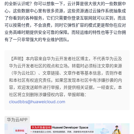
持
建
的全新认识呢？你可以想象一下，云计算是很大很大的一些数据中
证
实
的
心，这些数据中心里有很多资源，这些资源通过云操作系统抽象成
议
了你看到的各种服务，它们只需要你登录互联网就可以买到，而且
验
收
可以按需付费，不会浪费，同时它弹性扩容的模式更是帮你在应对
业务高峰时期提供安全可靠的保障。而轻运维的特性也等于让你拥
藏
有了一只非常强大的专业维护团队。
【声明】本内容来自华为云开发者社区博主，不代表华为云及
华为云开发者社区的观点和立场。转载时必须标注文章的来源
（华为云社区）、文章链接、文章作者等基本信息，否则作者
和本社区有权追究责任。如果您发现本社区中有涉嫌抄袭的内
容，欢迎发送邮件进行举报，并提供相关证据，一经查实，本
社区将立刻删除涉嫌侵权内容，举报邮箱：
cloudbbs@huaweicloud.com
华为云APP