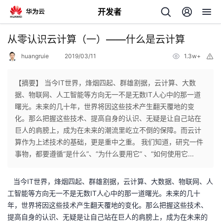
开发者
返
从零认识云计算（一）——什么是云计算
回
huangruie
2019/03/11
1.3w+
举
报
【摘要】 当今IT世界，烽烟四起、群雄割据，云计算、大数
据、物联网、人工智能等方向无一不是无数IT人心中的那一道
曙光。未来的几十年，世界将因这些技术产生翻天覆地的变
个
化。那么把握这些技术、提高自身的认识、无疑是让自己站在
巨人的肩膀上，成为在未来的潮流里屹立不倒的保障。而云计
我
人
算作为上述技术的基础，更是重中之重。 我们知道，研究一件
事物，都要遵循“是什么”、“为什么要用它” 、“如何使用它...
的
主
当今IT世界，烽烟四起、群雄割据，云计算、大数据、物联网、人
开
页
工智能等方向无一不是无数IT人心中的那一道曙光。未来的几十
年，世界将因这些技术产生翻天覆地的变化。那么把握这些技术、
发
提高自身的认识、无疑是让自己站在巨人的肩膀上，成为在未来的