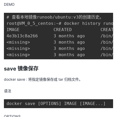
DEMO
# 查看本地镜像runoob/ubuntu:v3的创建历史。

root@VM_0_5_centos:~# docker history runoob
IMAGE             CREATED           CREATE
4e3b13c8a266      3 months ago      /bin/s
<missing>         3 months ago      /bin/s
<missing>         3 months ago      /bin/s
<missing>         3 months ago      /bin/s
save 镜像保存
docker save : 将指定镜像保存成 tar 归档文件。
语法
docker save [OPTIONS] IMAGE [IMAGE...]
OPTIONS