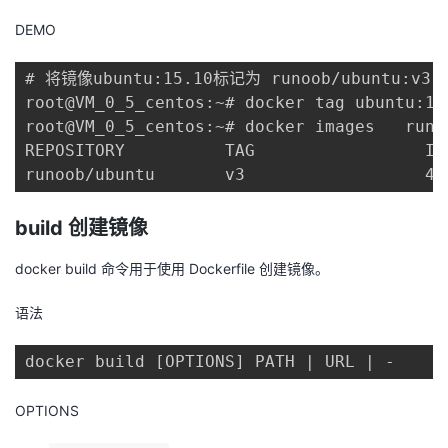
DEMO
# 将镜像ubuntu:15.10标记为 runoob/ubuntu:v3 
root@VM_0_5_centos:~# docker tag ubuntu:15
root@VM_0_5_centos:~# docker images   runoo
REPOSITORY          TAG                 IM
runoob/ubuntu       v3                  4e
build 创建镜像
docker build 命令用于使用 Dockerfile 创建镜像。
语法
docker build [OPTIONS] PATH | URL | -
OPTIONS