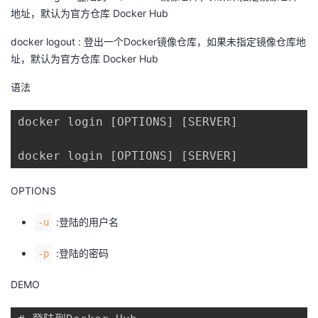
地址，默认为官方仓库 Docker Hub
者
docker logout : 登出一个Docker镜像仓库，如果未指定镜像仓库地
址，默认为官方仓库 Docker Hub
我
语法
的
我
docker login [OPTIONS] [SERVER]

博
的
我
docker login [OPTIONS] [SERVER]
客
论
的
我
OPTIONS
坛
圈
的
我
:登陆的用户名
-u
子
直
的
我
:登陆的密码
-p
我
播
活
的
DEMO
我
动
关
的