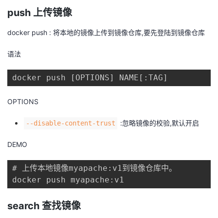
持
建
证
实
的
push 上传镜像
议
验
收
docker push : 将本地的镜像上传到镜像仓库,要先登陆到镜像仓库
藏
语法
docker push [OPTIONS] NAME[:TAG]
OPTIONS
:忽略镜像的校验,默认开启
--disable-content-trust
DEMO
# 上传本地镜像myapache:v1到镜像仓库中。

docker push myapache:v1
search 查找镜像