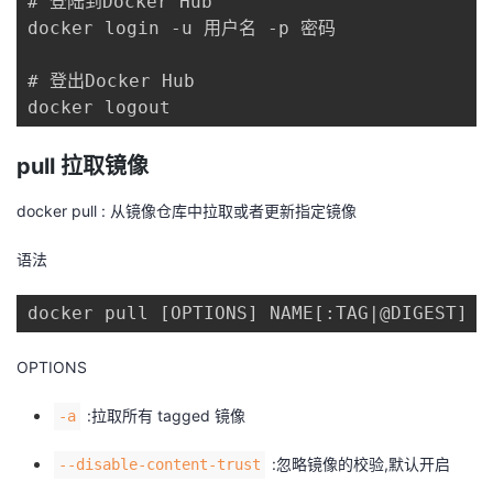
# 登陆到Docker Hub

我
注
的
开
docker login -u 用户名 -p 密码

的
Programs
发
# 登出Docker Hub

docker logout
支
者
pull 拉取镜像
持
学
docker pull : 从镜像仓库中拉取或者更新指定镜像
我
堂
语法
的
我
我
docker pull [OPTIONS] NAME[:TAG|@DIGEST]
技
的
的
我
OPTIONS
术
云
课
的
我
:拉取所有 tagged 镜像
-a
支
声
程
认
的
我
:忽略镜像的校验,默认开启
--disable-content-trust