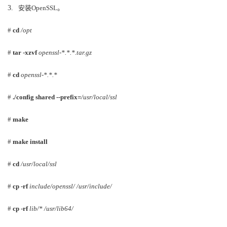
3.
安装
OpenSSL
。
者
#
cd
/opt
我
#
tar -xzvf
openssl-*.*.*.tar.gz
的
我
#
cd
openssl-*.*.*
博
的
我
#
./config shared --prefix=
/usr/local/ssl
客
论
的
我
#
make
坛
圈
的
我
#
make install
子
直
的
我
#
cd
/usr/local/ssl
#
cp -rf
include/openssl/ /usr/include/
我
播
活
的
#
cp -rf
lib/* /usr/lib64/
我
动
关
的