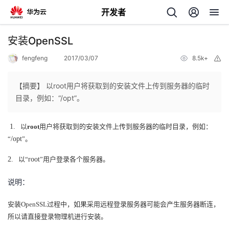
开发者
返
安装OpenSSL
回
fengfeng
2017/03/07
8.5k+
举
报
【摘要】 以root用户将获取到的安装文件上传到服务器的临时
目录，例如：“/opt”。
个
1.
以
root
用户将获取到的安装文件上传到服务器的临时目录，例如：
“
/opt
”
。
我
人
2.
以
“
root
”
用户登录各个服务器。
的
主
说明：
开
页
安装
OpenSSL
过程中，如果采用远程登录服务器可能会产生服务器断连，
所以请直接登录物理机进行安装。
发