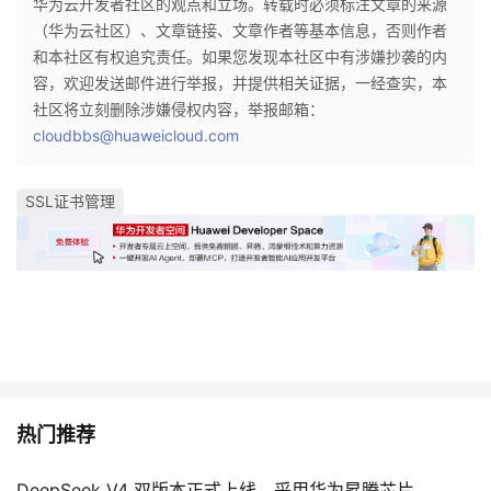
华为云开发者社区的观点和立场。转载时必须标注文章的来源
持
建
证
实
的
（华为云社区）、文章链接、文章作者等基本信息，否则作者
和本社区有权追究责任。如果您发现本社区中有涉嫌抄袭的内
议
验
收
容，欢迎发送邮件进行举报，并提供相关证据，一经查实，本
社区将立刻删除涉嫌侵权内容，举报邮箱：
藏
cloudbbs@huaweicloud.com
SSL证书管理
热门推荐
DeepSeek V4 双版本正式上线，采用华为昇腾芯片