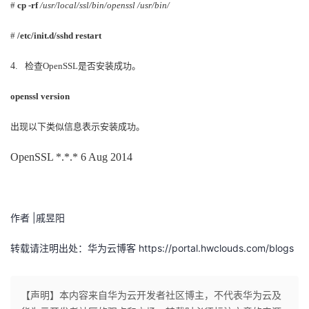
#
cp -rf
/usr/local/ssl/bin/openssl /usr/bin/
我
注
的
开
#
/etc/init.d/sshd restart
的
Programs
发
4.
检查
OpenSSL
是否安装成功。
支
者
openssl version
持
学
出现以下类似信息表示安装成功。
我
堂
OpenSSL *.*.* 6 Aug 2014
的
我
我
技
的
作者 |戚昱阳
的
我
转载请注明出处：华为云博客 https://portal.hwclouds.com/blogs
术
云
课
的
我
支
声
程
认
的
我
【声明】本内容来自华为云开发者社区博主，不代表华为云及