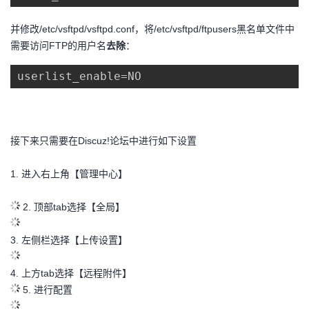
议
注
验
收
并修改
/etc/vsftpd/vsftpd.conf
，
将/etc/vsftpd/ftpusers黑名单文件中
需要访问FTP的用户名
去除
：
藏
userlist_enable=NO
接下来只需要在Discuz!论坛中进行如下设置
1. 进入右上角【管理中心】
2. 顶部tab选择【全局】
3. 左侧栏选择【上传设置】
4. 上方tab选择【远程附件】
5. 进行配置