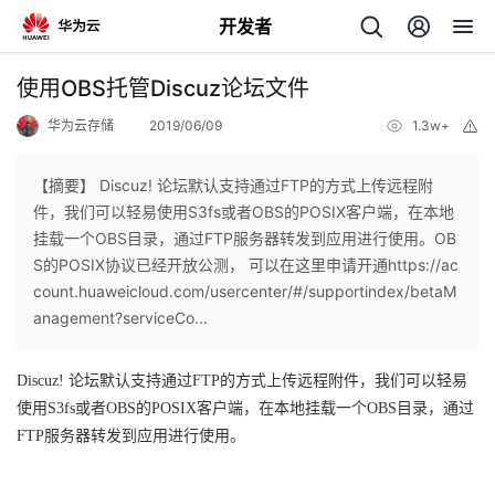
开发者
返
使用OBS托管Discuz论坛文件
回
华为云存储
2019/06/09
1.3w+
举
报
【摘要】 Discuz! 论坛默认支持通过FTP的方式上传远程附
件，我们可以轻易使用S3fs或者OBS的POSIX客户端，在本地
挂载一个OBS目录，通过FTP服务器转发到应用进行使用。OB
个
S的POSIX协议已经开放公测， 可以在这里申请开通https://ac
count.huaweicloud.com/usercenter/#/supportindex/betaM
我
人
anagement?serviceCo...
我
的
主
Discuz! 论坛默认支持
通过FTP的方式上传远程附件，我们可以轻易
使用S3fs或者OBS的POSIX客户端，在本地挂载一个OBS目录，通过
我
的
开
页
FTP服务器转发到应用进行使用。
我
的
开
发