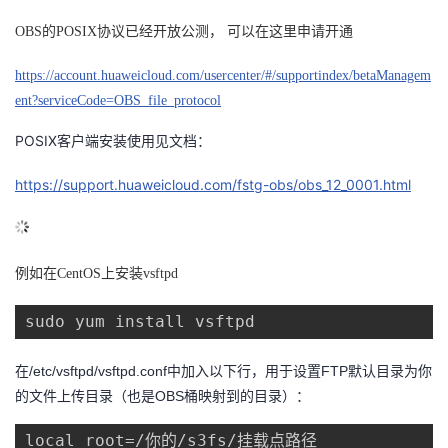
的
Programs
OBS的POSIX协议已经开放公测， 可以在这里申请开通
发
者
https://account.huaweicloud.com/usercenter/#/supportindex/betaManagem
支
者
我
ent?serviceCode=OBS_file_protocol
持
学
的
我
POSIX客户端安装使用见文档：
我
堂
博
的
我
https://support.huaweicloud.com/fstg-obs/obs_12_0001.html
的
我
客
论
的
我
我
例如在CentOS上安装vsftpd
技
的
坛
圈
的
我
的
我
sudo yum install vsftpd
术
云
子
直
的
我
课
的
我
支
声
在/etc/vsftpd/vsftpd.conf中加入以下行，用于设置FTP默认目录为你
播
活
的
程
认
的
我
的文件上传目录（也是OBS桶映射到的目录）：
持
建
动
关
证
实
的
local_root=/你的/s3fs/挂载点路径