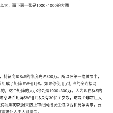
么大，而下面一张是1000×1000的大图。
，特征向量$x$的维度高达300万。所以在第一隐藏层中，
组成了矩阵 $W^{[1]}$。如果你使用了标准的全连接网
，这个矩阵的大小将会是1000×300万。因为现在$x$的
这意味着矩阵$W^{[1]}$会有30亿个参数，这是个非常巨大
获得足够的数据来防止神经网络发生过拟合和竞争需求，要
存需求让人不太能接受。