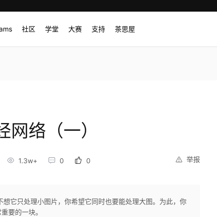
rams
社区
学堂
大赛
支持
茶思屋
经网络（一）
举报
1.3w+
0
0
不想它只处理小图片，你希望它同时也要能处理大图。为此，你
常重要的一块。