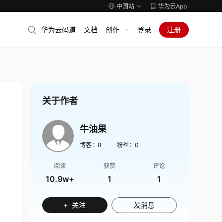
中国站
华为云App
华为云码道
文档
创作
登录
注册
关于作者
牛油果
博客：
8
粉丝：
0
阅读
获赞
评论
10.9w+
1
1
+ 关注
发消息