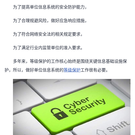
为了提高单位信息系统的安全防护能力，
者
为了合理规避风险，做好应急响应措施，
我
为了符合网络安全法的相关规定要求，
的
我
为了满足行业内监管单位的准入要求。
博
的
我
多年来，等级保护的工作核心始终是围绕关键信息基础设施保
客
论
的
我
护，所以，做好单位信息系统的
等级保护
工作很有必要。
坛
圈
的
我
子
直
的
我
我
播
活
的
我
动
关
的