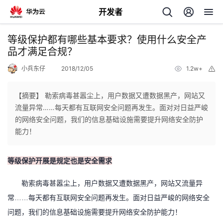
开发者
返
等级保护都有哪些基本要求？使用什么安全产
回
品才满足合规？
小兵东仔
2018/12/05
1.2w+
举
报
【摘要】 勒索病毒甚嚣尘上，用户数据又遭数据黑产，网站又
流量异常……每天都有互联网安全问题再发生。面对对日益严峻
个
的网络安全问题，我们的信息基础设施需要提升网络安全防护
能力！
我
人
等级保护开展是规定也是安全需求
的
主
勒索病毒甚嚣尘上，用户数据又遭数据黑产，网站又流量异
开
页
常
……每天都有互联网安全问题再发生。面对日益严峻的网络安全
问题，我们的信息基础设施需要提升网络安全防护能力！
发