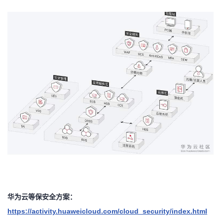
华为云等保安全方案：
https://activity.huaweicloud.com/cloud_security/index.html