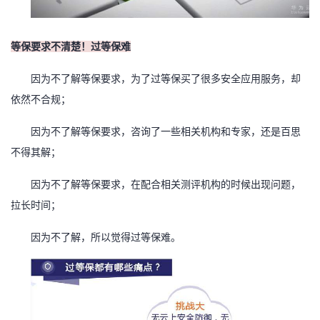
我
注
的
开
等保要求不清楚！过等保难
的
Programs
发
因为不了解等保要求，为了过等保买了很多安全应用服务，却
支
者
依然不合规；
持
学
因为不了解等保要求，咨询了一些相关机构和专家，还是百思
不得其解；
我
堂
因为不了解等保要求，在配合相关测评机构的时候出现问题，
的
我
我
拉长时间；
技
的
的
我
因为不了解，所以觉得过等保难。
术
云
课
的
我
支
声
程
认
的
我