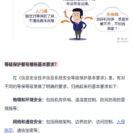
持
建
证
实
的
议
验
收
藏
等级保护都有哪些基本要求？
里，有对
在《信息安全技术信息系统安全等级保护基本要求
》
不同的等保等级
里做了明确的要求，归纳起来的基本要求如下：
物理和环境安全：
包括机房供电、温湿度控制、防风防雨防雷
措施等；
网络和通信安全：
包括网络架构、边界防护、访问控制、
入侵
防范
、通信加密等；