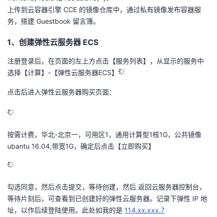
议
上传到云容器引擎 CCE 的镜像仓库中，通过私有镜像发布容器服
注
验
收
务，搭建 Guestbook 留言簿。
藏
1、创建弹性云服务器 ECS
注册登录后，在页面的左上方点击【服务列表】，从显示的服务中
选择【计算】-【弹性云服务器ECS】
点击后进入弹性云服务器购买页面：
按需计费，华北-北京一，可用区1，通用计算型1核1G，公共镜像
ubantu 16.04,带宽1G，确定后点击【立即购买】
勾选同意，然后点击提交，等待创建，然后 返回云服务器控制台，
等待片刻后，可查看到已创建好的弹性云服务器。记录下弹性 IP 地
址，以作后续登陆使用。此处如我的是
114.xx.xxx.7