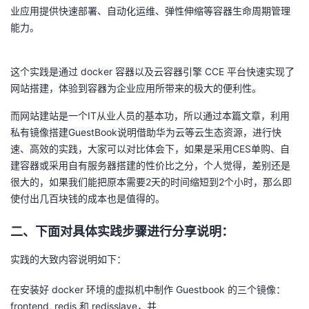
业应用提供快速部署、自动化运维、弹性伸缩等容器生命周期管理
的
Programs
发
者
能力。
支
者
我
这个实践是通过 docker 容器以及云容器引擎 CCE 平台快速实现了
网站搭建，体验到容器为企业应用所带来的极大的便利性。
持
学
的
我
而网站建站是一个IT从业人员的基本功，所以通过本篇文章，利用
我
堂
博
的
我
私有镜像搭建GuestBook说明借助华为云等云生态资源，进行快
速、高效的实践，大家可以对比体会下，如果是采用CES单购、自
的
我
客
论
的
我
我
建容器或采用自有服务器搭建的性价比之分，个人觉得，差别还是
很大的，如果我们能把原本需要2天的时间缩短到2个小时，那么即
技
的
坛
圈
的
我
的
我
使付出几百块钱的成本也是值得的。
术
云
子
直
的
我
课
的
我
二、下面对具体实践步骤进行分享说明：
支
声
播
活
的
程
认
的
我
实践的大致内容说明如下：
持
建
在安装好 docker 环境的虚拟机中制作 Guestbook 的三个镜像：
动
关
证
实
的
frontend, redis 和 redisslave，并