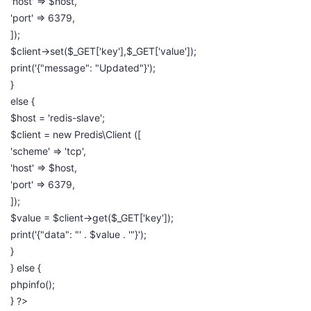
'host' => $host,
'port' => 6379,
]);
$client->set($_GET['key'],$_GET['value']);
print('{"message": "Updated"}');
}
else {
$host = 'redis-slave';
$client = new Predis\Client ([
'scheme' => 'tcp',
'host' => $host,
'port' => 6379,
]);
$value = $client->get($_GET['key']);
print('{"data": "' . $value . '"}');
}
} else {
phpinfo();
} ?>