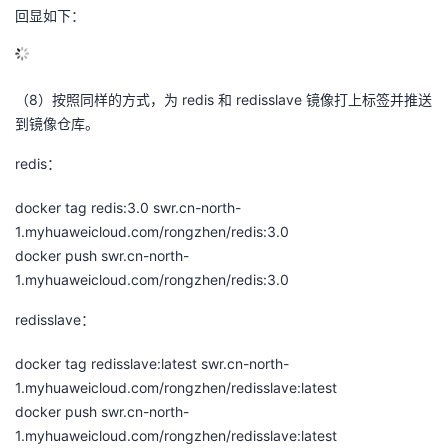
回显如下：
（8）按照同样的方式，为 redis 和 redisslave 镜像打上标签并推送
到镜像仓库。
redis：
docker tag redis:3.0 swr.cn-north-
1.myhuaweicloud.com/rongzhen/redis:3.0
docker push swr.cn-north-
1.myhuaweicloud.com/rongzhen/redis:3.0
redisslave：
docker tag redisslave:latest swr.cn-north-
1.myhuaweicloud.com/rongzhen/redisslave:latest
docker push swr.cn-north-
1.myhuaweicloud.com/rongzhen/redisslave:latest