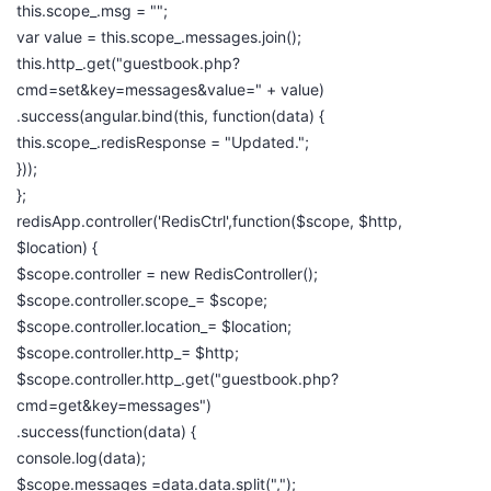
this.scope_.msg = "";
var value = this.scope_.messages.join();
this.http_.get("guestbook.php?
cmd=set&key=messages&value=" + value)
.success(angular.bind(this, function(data) {
this.scope_.redisResponse = "Updated.";
}));
};
redisApp.controller('RedisCtrl',function($scope, $http,
$location) {
$scope.controller = new RedisController();
$scope.controller.scope_= $scope;
$scope.controller.location_= $location;
$scope.controller.http_= $http;
$scope.controller.http_.get("guestbook.php?
cmd=get&key=messages")
.success(function(data) {
console.log(data);
$scope.messages =data.data.split(",");