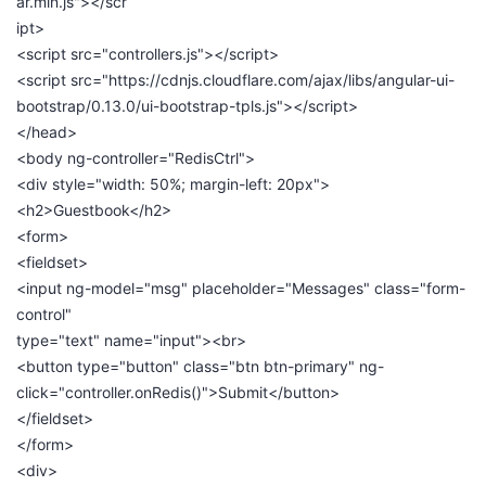
ar.min.js"></scr
ipt>
<script src="controllers.js"></script>
<script src="https://cdnjs.cloudflare.com/ajax/libs/angular-ui-
bootstrap/0.13.0/ui-bootstrap-tpls.js"></script>
</head>
<body ng-controller="RedisCtrl">
<div style="width: 50%; margin-left: 20px">
<h2>Guestbook</h2>
<form>
<fieldset>
<input ng-model="msg" placeholder="Messages" class="form-
control"
type="text" name="input"><br>
<button type="button" class="btn btn-primary" ng-
click="controller.onRedis()">Submit</button>
</fieldset>
</form>
<div>