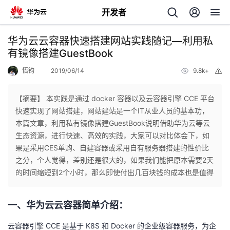
开发者
返
华为云云容器快速搭建网站实践随记—利用私
回
有镜像搭建GuestBook
悟钧
2019/06/14
9.8k+
举
报
【摘要】 本实践是通过 docker 容器以及云容器引擎 CCE 平台
快速实现了网站搭建，网站建站是一个IT从业人员的基本功，
个
本篇文章，利用私有镜像搭建GuestBook说明借助华为云等云
生态资源，进行快速、高效的实践，大家可以对比体会下，如
我
人
果是采用CES单购、自建容器或采用自有服务器搭建的性价比
之分，个人觉得，差别还是很大的，如果我们能把原本需要2天
我
的
主
的时间缩短到2个小时，那么即使付出几百块钱的成本也是值得
我
的
开
页
一、华为云云容器简单介绍：
我
的
开
发
云容器引擎 CCE 是基于 K8S 和 Docker 的企业级容器服务，为企