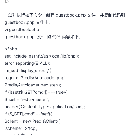
《2》执行如下命令，新建 guestbook.php 文件。并复制代码到
guestbook.php 文件中。
vi guestbook.php
guestbook.php 文件 的 代码 内容如下：
<?php
set_include_path('.:/usr/local/lib/php');
error_reporting(E_ALL);
ini_set('display_errors',1);
require 'Predis/Autoloader.php';
Predis\Autoloader::register();
if (isset($_GET['cmd'])===true){
$host = 'redis-master';
header('Content-Type: application/json');
if ($_GET['cmd']=='set'){
$client = new Predis\Client([
'scheme' => 'tcp',