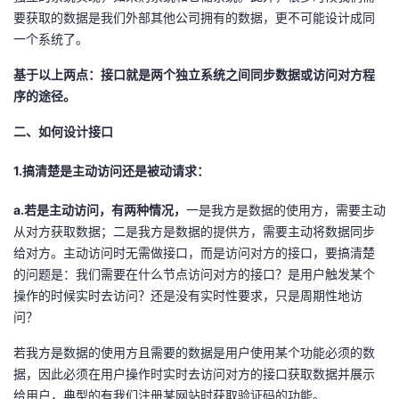
要获取的数据是我们外部其他公司拥有的数据，更不可能设计成同
我
注
的
开
一个系统了。
的
Programs
发
基于以上两点：接口就是两个独立系统之间同步数据或访问对方程
序的途径。
支
者
二、如何设计接口
持
学
1.搞清楚是主动访问还是被动请求：
我
堂
a.若是主动访问，有两种情况，
一是我方是数据的使用方，需要主动
从对方获取数据；二是我方是数据的提供方，需要主动将数据同步
的
我
我
给对方。主动访问时无需做接口，而是访问对方的接口，要搞清楚
的问题是：我们需要在什么节点访问对方的接口？是用户触发某个
技
的
的
我
操作的时候实时去访问？还是没有实时性要求，只是周期性地访
问？
术
云
课
的
我
若我方是数据的使用方且需要的数据是用户使用某个功能必须的数
支
声
程
认
的
我
据，因此必须在用户操作时实时去访问对方的接口获取数据并展示
给用户，典型的有我们注册某网站时获取验证码的功能。