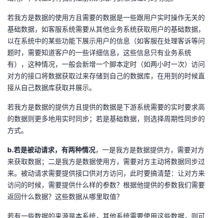
持
建
证
实
的
若我方是数据的使用方且需要的数据是一些跟用户实时操作无关的
议
基础数据，如客服系统需要从其他业务系统获取用户的基础数据，
验
收
以在系统中的某些功能下展示用户的信息（如客服在处理客诉等问
题时，需要知道客户的一些详细信息，这些信息只有业务系统
藏
有），这种情况，一般会新增一个脚本定时（如两小时一次）访问
对方的接口将数据获取过来存储到自己的数据库，在用到的时候直
接从自己数据库获取并展示。
若我方是数据的提供方且提供的数据是下游系统需要的实时要求高
的数据则更多地用实时同步；若是基础数据，则选择周期性同步的
方式。
b.若是被动请求，有两种情况
，一是我方是数据提供方，需要对方
来获取数据；二是我方是数据使用方，需要对方主动将数据同步过
来。被动请求需要提供接口供对方访问，此时要搞清楚：让对方来
访问的时候，需要提供什么样的参数？根据他提供的参数我们需要
返回什么数据？这些数据从哪里取值？
若有一些数据的来源是本系统，其他系统需要使用这些数据，则可