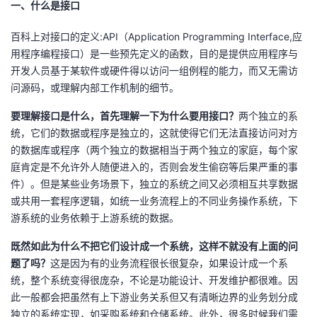
一、什么是接口
者
百科上对接口的定义:API（Application Programming Interface,应
用程序编程接口）是一些预先定义的函数，目的是提供应用程序与
我
开发人员基于某软件或硬件得以访问一组例程的能力，而又无需访
问源码，或理解内部工作机制的细节。
的
我
要理解接口是什么，首先理解一下为什么要用接口？
两个独立的系
博
的
我
统，它们的数据或程序是独立的，这就使得它们无法直接访问对方
的数据库或程序（两个独立的数据相当于两个独立的家庭，每个家
客
论
的
我
庭肯定是不允许外人随便进入的，否则会发生偷窃等后果严重的事
件）。但是某些业务场景下，独立的系统之间又必须相互共享数据
坛
圈
的
我
或共用一套程序逻辑，如统一业务流程上的不同业务操作系统，下
游系统的业务依赖于上游系统的数据。
子
直
的
我
既然如此为什么不把它们设计成一个系统，这样不就没有上面的问
题了吗？
我
播
活
的
这是因为有的业务流程很长很复杂，如果设计成一个系
统，整个系统变得很庞杂，不论是功能设计、开发维护都很难。因
此一般都会把虽然有上下游业务关系但又有清晰边界的业务划分成
我
动
关
的
独立的系统实现，如采购系统和仓储系统。此外，很多时候我们需