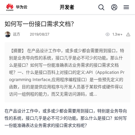
开发者
返
如何写一份接口需求文档？
回
远方
2019/08/27
1.3w+
举
报
【摘要】 在产品设计工作中，或多或少都会需要用到接口，特
别是业务导向性的系统，接口几乎是必不可少的功能。那么什
么是接口？如何写一份能准确表达业务需求的接口需求文档
个
呢？一、什么是接口百科上对接口的定义:API（Application Pr
ogramming Interface,应用程序编程接口）是一些预先定义的
我
人
函数，目的是提供应用程序与开发人员基于某软件或硬件得以
访问一组例程的能力，而又无需访问源码，或...
的
主
在产品设计工作中，或多或少都会需要用到接口，特别是业务导向
开
页
性的系统，接口几乎是必不可少的功能。那么什么是接口？如何写
一份能准确表达业务需求的接口需求文档呢？
发