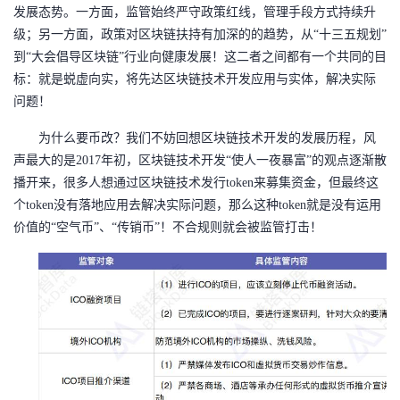
发展态势。一方面，监管始终严守政策红线，管理手段方式持续升
者
级；另一方面，政策对区块链扶持有加深的的趋势，从“十三五规划”
到“大会倡导区块链”行业向健康发展！这二者之间都有一个共同的目
我
标：就是蜕虚向实，将先达区块链技术开发应用与实体，解决实际
问题！
的
我
为什么要币改？我们不妨回想区块链技术开发的发展历程，风
博
的
我
声最大的是
2017年初，区块链技术开发“使人一夜暴富”的观点逐渐散
播开来，很多人想通过区块链技术发行token来募集资金，但最终这
客
论
的
我
个token没有落地应用去解决实际问题，那么这种token就是没有运用
价值的“空气币”、“传销币”！不合规则就会被监管打击！
坛
圈
的
我
子
直
的
我
我
播
活
的
我
动
关
的