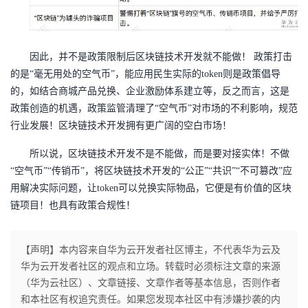
我
注
的
开
的
Programs
发
因此，并不是政策限制后区块链技术开发就不能做！
政策打击
的是
“毫无用处的空气币”，能应用民生实际的token则是政策倡导
支
者
的，如结合商城产品兑换、企业激励体系建立等，反之而言，这是
政策创造的机遇，政策监管清理了“空气币”对市场的不利影响，规范
持
学
行业发展！区块链技术开发拥有更广阔的空白市场！
我
堂
所以说，区块链技术开发不是不能做，而是要对接实体！不做
“空气币”“传销币”，将区块链技术开发的“公正”“共识”“不可篡改”应
的
我
我
用解决实际问题，让token可以兑换实际物品，它便是有价值的区块
链项目！也具有政策合规性！
技
的
的
我
术
云
【声明】本内容来自华为云开发者社区博主，不代表华为云及
课
的
我
华为云开发者社区的观点和立场。转载时必须标注文章的来源
支
声
（华为云社区）、文章链接、文章作者等基本信息，否则作者
程
认
的
我
和本社区有权追究责任。如果您发现本社区中有涉嫌抄袭的内