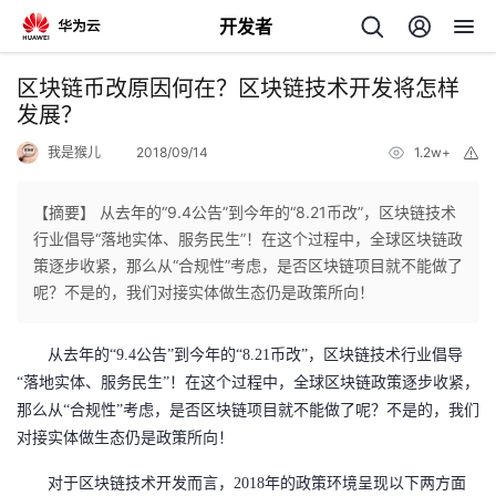
开发者
返
区块链币改原因何在？区块链技术开发将怎样
回
发展？
我是猴儿
2018/09/14
1.2w+
举
报
【摘要】 从去年的“9.4公告”到今年的“8.21币改”，区块链技术
行业倡导“落地实体、服务民生”！在这个过程中，全球区块链政
个
策逐步收紧，那么从“合规性”考虑，是否区块链项目就不能做了
呢？不是的，我们对接实体做生态仍是政策所向！
我
人
从去年的
“
9.4公告”到今年的“8.21币改”，区块链技术行业倡导
的
主
“落地实体、服务民生”！在这个过程中，全球区块链政策逐步收紧，
那么从“合规性”考虑，是否区块链项目就不能做了呢？不是的，我们
开
页
对接实体做生态仍是政策所向！
发
对于区块链技术开发而言，
2018年的政策环境呈现以下两方面