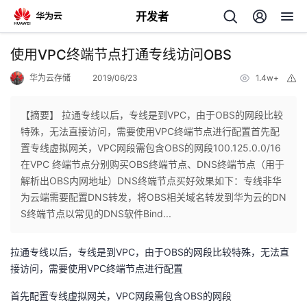
开发者
返
使用VPC终端节点打通专线访问OBS
回
华为云存储
2019/06/23
1.4w+
举
报
【摘要】 拉通专线以后，专线是到VPC，由于OBS的网段比较
特殊，无法直接访问，需要使用VPC终端节点进行配置首先配
置专线虚拟网关，VPC网段需包含OBS的网段100.125.0.0/16
个
在VPC 终端节点分别购买OBS终端节点、DNS终端节点（用于
解析出OBS内网地址）DNS终端节点买好效果如下：专线非华
我
人
为云端需要配置DNS转发，将OBS相关域名转发到华为云的DN
S终端节点以常见的DNS软件Bind...
的
主
拉通专线以后，专线是到VPC，由于OBS的网段比较特殊，无法直
开
页
接访问，需要使用VPC终端节点进行配置
首先配置专线虚拟网关，VPC网段需包含OBS的网段
发