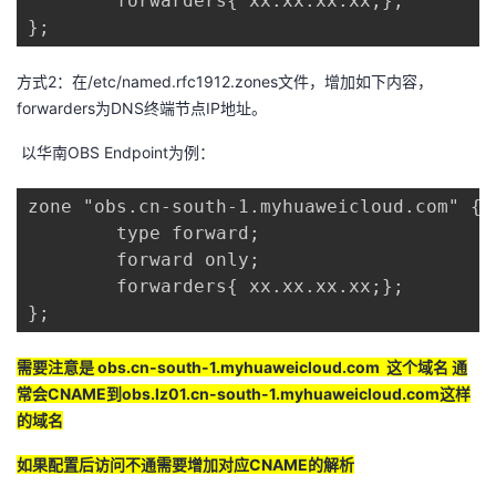
        forwarders{ xx.xx.xx.xx;};

我
注
的
开
};
的
Programs
发
方式2：在/etc/named.rfc1912.zones文件，增加如下内容，
forwarders为DNS终端节点IP地址。
支
者
以华南OBS Endpoint为例：
持
学
zone "obs.cn-south-1.myhuaweicloud.com" {

        type forward;

我
堂
        forward only;

        forwarders{ xx.xx.xx.xx;};

的
我
我
};
技
的
的
我
需要注意是 obs.cn-south-1.myhuaweicloud.com 这个域名 通
常会CNAME到obs.lz01.cn-south-1.myhuaweicloud.com这样
术
云
课
的
我
的域名
支
声
程
认
的
我
如果配置后访问不通需要增加对应CNAME的解析