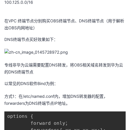
100.125.0.0/16
者
在VPC 终端节点分别购买OBS终端节点、DNS终端节点（用于解析
我
出OBS内网地址）
的
我
DNS终端节点买好效果如下：
博
的
我
专线非华为云端需要配置DNS转发，将OBS相关域名转发到华为云
客
论
的
我
的DNS终端节点
坛
圈
的
我
以常见的DNS软件Bind为例：
子
直
的
我
方式1：在/etc/named.conf内，增加DNS转发器的配置，
forwarders为DNS终端节点IP地址。
我
播
活
的
options {

我
动
关
的
        forward only；
