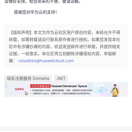
宜做好安排。给您带来的不便，敬请谅解。
的
Programs
发
者
感谢您对华为云的支持！
支
者
我
【版权声明】本文为华为云社区用户原创内容，未经允许不得
持
学
的
我
转载，如需转载请自行联系原作者进行授权。如果您发现本社
区中有涉嫌抄袭的内容，欢迎发送邮件进行举报，并提供相关
我
堂
博
的
我
证据，一经查实，本社区将立刻删除涉嫌侵权内容，举报邮
箱：
cloudbbs@huaweicloud.com
的
我
客
论
的
我
我
域名注册服务 Domains
.NET
技
的
坛
圈
的
我
的
我
术
云
子
直
的
我
课
的
我
支
声
播
活
的
程
认
的
我
持
建
动
关
证
实
的