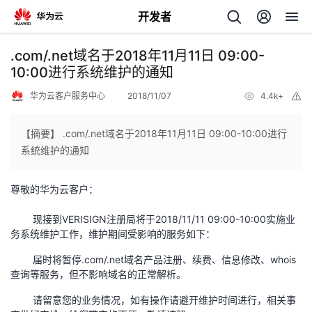
开发者
返
.com/.net域名于2018年11月11日 09:00-
回
10:00进行系统维护的通知
华为云客户服务中心
2018/11/07
4.4k+
举
报
【摘要】 .com/.net域名于2018年11月11日 09:00-10:00进行
系统维护的通知
个
尊敬的华为云客户：
我
人
现接到VERISIGN注册局将于2018/11/11 09:00-10:00实施业
我
的
务系统维护工作，维护期间受影响的服务如下：
主
届时将暂停.com/.net域名产品注册、续费、信息修改、whois
我
的
开
页
查询等服务，但不影响域名的正常解析。
我
的
请留意您的业务情况，如有操作请避开维护时间进行，相关事
开
发