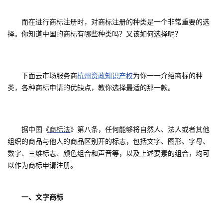
的
Programs
发
者
而在进行商标注册时，对商标注册的种类是一个非常重要的选
择。
你知道
中国的商标有哪些种类吗？又该
如何选择呢？
支
者
我
持
学
的
我
下面云市场服务商
杭州资政知识产权
为你一一介绍商标的种
类，各种商标申请的优缺点，教你选择最适的那一款。
我
堂
博
的
我
的
我
客
论
的
我
我
据中国《
商标法
》第八条，任何能够将自然人、法人或者其他
技
的
坛
圈
的
我
的
我
组织的商品与他人的商品区别开的标志，包括文字、图形、字母、
数字、三维标志、颜色组合和声音等，以及上述要素的组合，均可
术
云
子
直
的
我
课
的
我
以作为商标申请注册。
支
声
播
活
的
程
认
的
我
一、文字商标
持
建
动
关
证
实
的