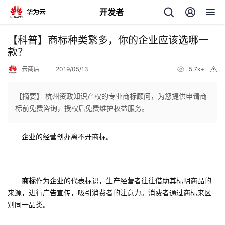
开发者
返
【科普】商标种类繁多，你的企业应该选哪一
回
款？
云商店
2019/05/13
5.7k+
举
报
【摘要】 杭州资政知识产权的专业商标顾问，为您提供申请商
标前免费咨询，授权后免费维护权益服务。
个
企业的经营创办离不开商标。
我
人
我
的
主
商标
作为企业的代表标识，生产经营者往往借助其标明商品的
我
的
开
来源，进行广告宣传，吸引消费者的注意力。消费者通过商标来区
页
别同一品类。
我
的
开
发