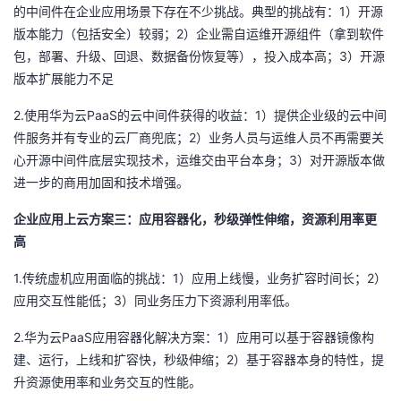
1
的中间件在企业应用场景下存在不少挑战。典型的挑战有：
）开源
2
版本能力（包括安全）较弱；
）企业需自运维开源组件（拿到软件
3
包，部署、升级、回退、数据备份恢复等），投入成本高；
）开源
版本扩展能力不足
2.
PaaS
1
使用华为云
的云中间件获得的收益：
）提供企业级的云中间
2
件服务并有专业的云厂商兜底；
）业务人员与运维人员不再需要关
3
心开源中间件底层实现技术，运维交由平台本身；
）对开源版本做
进一步的商用加固和技术增强。
企业应用上云方案三：应用容器化，秒级弹性伸缩，资源利用率更
高
1.
1
2
传统虚机应用面临的挑战：
）应用上线慢，业务扩容时间长；
）
3
应用交互性能低；
）同业务压力下资源利用率低。
2.
PaaS
1
华为云
应用容器化解决方案：
）应用可以基于容器镜像构
2
建、运行，上线和扩容快，秒级伸缩；
）基于容器本身的特性，提
升资源使用率和业务交互的性能。