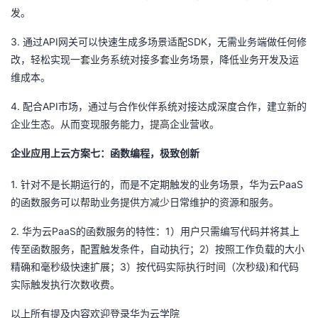
发。
3.
API
SDK
通过
网关可以快速生成多场景适配
，无需业务端做任何修
改，轻松实现一套业务系统对接多套业务场景，降低业务开发及运
维成本。
4.
API
配合
市场，通过与合作伙伴系统对接达成深度合作，建立新的
企业生态。从而变现服务能力，提高企业营收。
企业应用上云方案七：函数编程，极致创新
1.
PaaS
针对不是长期运行的，而是不定期触发的业务场景，华为云
的函数服务可以帮助业务提供方减少日常维护的资源和服务。
2.
PaaS
1
华为云
的函数服务的特性：
）用户只需编写代码并将其上
2
传至函数服务，配置触发条件，自动执行；
）按照工作负载的大小
3
)
精确和毫秒级快速扩展；
）按代码实际执行时间（次秒级
和代码
实际触发执行次数收费。
以上所有提及内容欢迎登录华为云学院