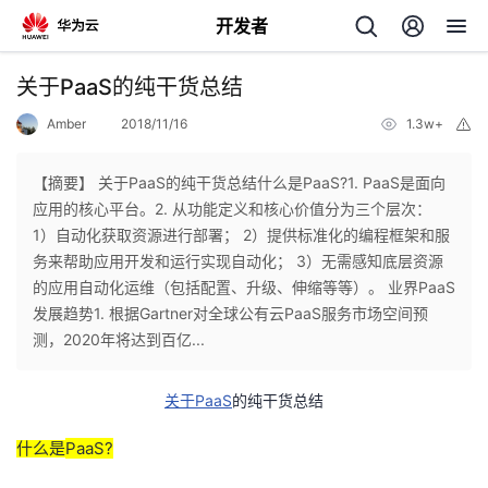
开发者
返
关于PaaS的纯干货总结
回
Amber
2018/11/16
1.3w+
举
报
【摘要】 关于PaaS的纯干货总结什么是PaaS?1. PaaS是面向
应用的核心平台。2. 从功能定义和核心价值分为三个层次：
1）自动化获取资源进行部署； 2）提供标准化的编程框架和服
个
务来帮助应用开发和运行实现自动化； 3）无需感知底层资源
的应用自动化运维（包括配置、升级、伸缩等等）。 业界PaaS
我
人
发展趋势1. 根据Gartner对全球公有云PaaS服务市场空间预
测，2020年将达到百亿...
的
主
PaaS
关于
的纯干货总结
开
页
PaaS?
什么是
发