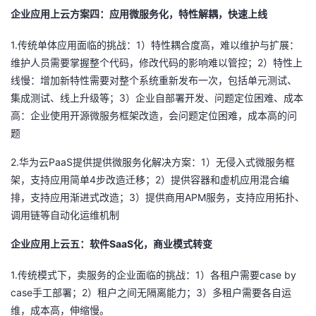
企业应用上云方案四：应用微服务化，特性解耦，快速上线
1.
1
传统单体应用面临的挑战：
）特性耦合度高，难以维护与扩展：
2
维护人员需要掌握整个代码，修改代码的影响难以管控；
）特性上
线慢：增加新特性需要对整个系统重新发布一次，包括单元测试、
3
集成测试、线上升级等；
）企业自部署开发、问题定位困难、成本
高：企业使用开源微服务框架改造，会问题定位困难，成本高的问
题
2.
PaaS
1
华为云
提供提供微服务化解决方案：
）无侵入式微服务框
4
2
架，支持应用简单
步改造迁移；
）提供容器和虚机应用混合编
3
APM
排，支持应用渐进式改造；
）提供商用
服务，支持应用拓扑、
调用链等自动化运维机制
SaaS
企业应用上云五：软件
化，商业模式转变
1.
1
case by
传统模式下，卖服务的企业面临的挑战：
）各租户需要
case
2
3
手工部署；
）租户之间无隔离能力；
）多租户需要各自运
维，成本高，伸缩慢。