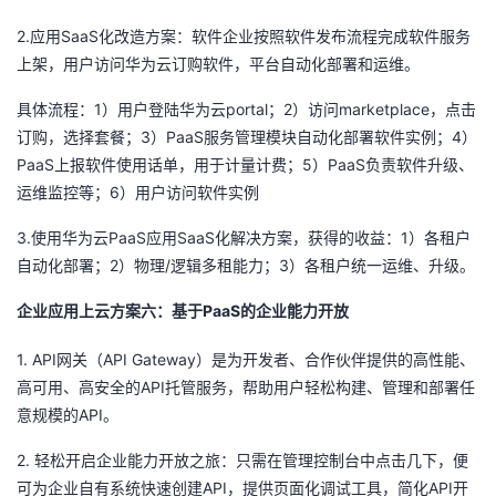
2.
SaaS
应用
化改造方案：软件企业按照软件发布流程完成软件服务
上架，用户访问华为云订购软件，平台自动化部署和运维。
1
portal
2
marketplace
具体流程：
）用户登陆华为云
；
）访问
，点击
3
PaaS
4
订购，选择套餐；
）
服务管理模块自动化部署软件实例；
）
PaaS
5
PaaS
上报软件使用话单，用于计量计费；
）
负责软件升级、
6
运维监控等；
）用户访问软件实例
3.
PaaS
SaaS
1
使用华为云
应用
化解决方案，获得的收益：
）各租户
2
/
3
自动化部署；
）物理
逻辑多租能力；
）各租户统一运维、升级。
PaaS
企业应用上云方案六：基于
的企业能力开放
1. API
API Gateway
网关（
）是为开发者、合作伙伴提供的高性能、
API
高可用、高安全的
托管服务，帮助用户轻松构建、管理和部署任
API
意规模的
。
2.
轻松开启企业能力开放之旅：只需在管理控制台中点击几下，便
API
API
可为企业自有系统快速创建
，提供页面化调试工具，简化
开