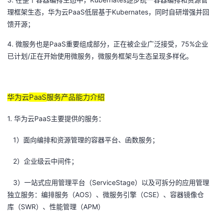
在整个容器编排生态中，
逐步统一容器编排和资源管
我
注
的
开
PaaS
Kubernates
理框架生态，华为云
低层基于
，同时自研增强并回
馈开源；
的
Programs
发
4.
PaaS
75%
微服务也是
重要组成部分，正在被企业广泛接受，
企业
/
已计划
支
正在开始使用微服务，微服务框架与生态呈现多样化。
者
持
学
PaaS
华为云
服务产品能力介绍
我
堂
1.
PaaS
华为云
主要提供的服务：
的
我
我
1
）面向编排和资源管理的容器平台、函数服务；
技
的
的
我
2
）企业级云中间件；
术
云
课
的
我
3
ServiceStage
）一站式应用管理平台（
）以及可拆分的应用管理
AOS
CSE
独立服务：编排服务（
）、微服务引擎（
）、容器镜像仓
支
声
程
认
的
我
SWR
APM
库（
）、性能管理（
）