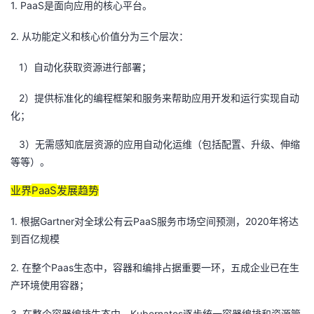
1. PaaS
是面向应用的核心平台。
者
2.
从功能定义和核心价值分为三个层次：
我
1
）自动化获取资源进行部署；
的
我
2
）提供标准化的编程框架和服务来帮助应用开发和运行实现自动
化；
博
的
我
3
）无需感知底层资源的应用自动化运维（包括配置、升级、伸缩
客
论
的
我
等等）。
PaaS
业界
发展趋势
坛
圈
的
我
1.
Gartner
PaaS
2020
根据
对全球公有云
服务市场空间预测，
年将达
子
直
的
我
到百亿规模
我
播
活
的
2.
Paas
在整个
生态中，容器和编排占据重要一环，五成企业已在生
产环境使用容器；
我
动
关
的
3.
Kubernates