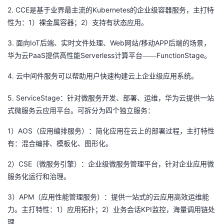
持
建
证
实
的
2. CCE
Kubernetes
是基于业界最主流的
的企业级容器服务，主打特
1
2
性为：
）裸金属容器；
）支持有状态应用。
议
验
收
3.
IoT
Web
/
APP
面向
后端、实时文件处理、
网站
移动
后端的场景，
藏
PaaS
Serverless
FunctionStage
华为云
提供高性能
计算平台——
。
4.
云中间件服务可以帮助用户快速构建云上企业级应用系统。
5. ServiceStage
：针对微服务开发、部署、运维，华为云提供一站
式微服务云应用平台。可拆分为四个独立服务：
1
AOS
）
（应用编排服务）：简化应用在云上的部署过程，主打特性
有：混合编排、模板化、图形化。
2
CSE
）
（微服务引擎）：企业级微服务管理平台，针对企业应用微
服务化运行和治理。
3
APM
）
（应用性能管理服务）：提供一站式的云应用高效运维能
1
2
KPI
力。主打特性：
）应用拓扑；
）业务会话
监控，海量调用链处
理