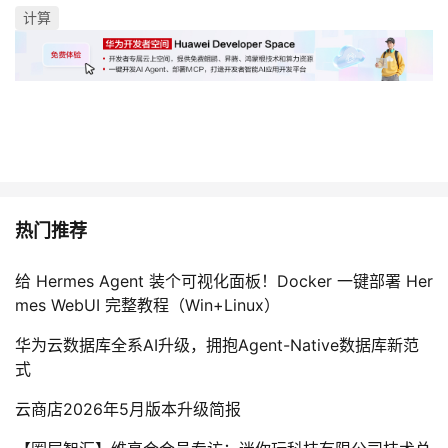
持
建
证
实
的
计算
议
验
收
藏
热门推荐
给 Hermes Agent 装个可视化面板！Docker 一键部署 Her
mes WebUI 完整教程（Win+Linux）
华为云数据库全系AI升级，拥抱Agent-Native数据库新范
式
云商店2026年5月版本升级简报