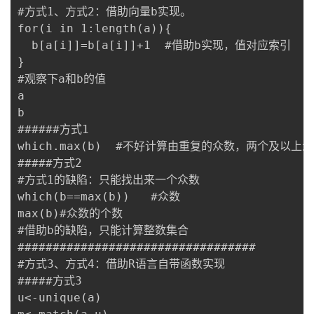
#方式1、方式2：借助向量b实现。

者
for(i in 1:length(a)){

  b[a[i]]=b[a[i]]+1  #借助b实现，值对应索引

我
}

#观察下a和b的值

的
我
a

b

博
的
我
######方式1

which.max(b)  #不好计算由重复的众数，两个及以上众
客
论
的
我
#####方式2

#方式1的缺陷：只能找出来一个众数

坛
圈
的
我
which(b==max(b))   #众数

max(b)#众数的个数

子
直
的
我
#借助b的缺陷，只能计算整数集合

##################################

我
播
活
的
#方式3、方式4：借助R语言自带函数实现

#####方式3

我
动
关
的
u<-unique(a)
