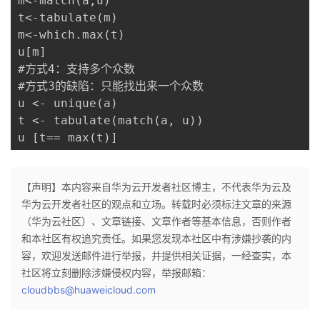
m<-match(a,u)

我
注
的
开
t<-tabulate(m)

m<-which.max(t)

的
Programs
发
u[m]

#方式4：支持多个众数

支
者
#方式3的缺陷：只能找出来一个众数

u <- unique(a)

持
t <- tabulate(match(a, u))

学
u [t== max(t)]
我
堂
【声明】本内容来自华为云开发者社区博主，不代表华为云及
的
我
我
华为云开发者社区的观点和立场。转载时必须标注文章的来源
（华为云社区）、文章链接、文章作者等基本信息，否则作者
技
的
的
我
和本社区有权追究责任。如果您发现本社区中有涉嫌抄袭的内
容，欢迎发送邮件进行举报，并提供相关证据，一经查实，本
术
云
课
的
我
社区将立刻删除涉嫌侵权内容，举报邮箱：
cloudbbs@huaweicloud.com
支
声
程
认
的
我