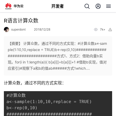
开发者
返
R语言计算众数
回
superdont
2018/12/28
7k+
举
报
【摘要】 计算众数，通过不同的方式实现：#计算众数a<-sam
ple(1:10,10,replace = TRUE)b<-rep(0,10)#############
#####################方式1、方式2：借助向量b实
个
现。for(i in 1:length(a)){ b[a[i]]=b[a[i]]+1 #借助b实现，值对
应索引}#观察下a和b的值ab######方式1which....
我
人
计算众数，通过不同的方式实现：
的
主
#计算众数

开
页
a<-sample(1:10,10,replace = TRUE)

b<-rep(0,10)

发
#################################
