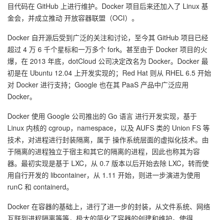
目代码在 GitHub 上进行维护。Docker 项目后来还加入了 Linux 基
的
Programs
发
者
金会，并成立推动 开放容器联盟（OCI）。
Docker 自开源后受到广泛的关注和讨论，至今其 GitHub 项目已经
支
者
我
超过 4 万 6 千个星标和一万多个 fork。甚至由于 Docker 项目的火
爆，在 2013 年底，dotCloud 公司决定改名为 Docker。Docker 最
持
学
的
我
初是在 Ubuntu 12.04 上开发实现的；Red Hat 则从 RHEL 6.5 开始
对 Docker 进行支持；Google 也在其 PaaS 产品中广泛应用
我
堂
博
的
我
Docker。
的
我
客
论
的
我
我
Docker 使用 Google 公司推出的 Go 语言 进行开发实现，基于
Linux 内核的 cgroup，namespace，以及 AUFS 类的 Union FS 等
技
的
坛
圈
的
我
的
我
技术，对进程进行封装隔离，属于 操作系统层面的虚拟化技术。由
于隔离的进程独立于宿主和其它的隔离的进程，因此也称其为容
术
云
子
直
的
我
课
的
我
器。最初实现是基于 LXC，从 0.7 版本以后开始去除 LXC，转而使
用自行开发的 libcontainer，从 1.11 开始，则进一步演进为使用
支
声
播
活
的
程
认
的
我
runC 和 containerd。
Docker 在容器的基础上，进行了进一步的封装，从文件系统、网络
持
建
动
关
证
实
的
互联到进程隔离等等，极大的简化了容器的创建和维护。使得