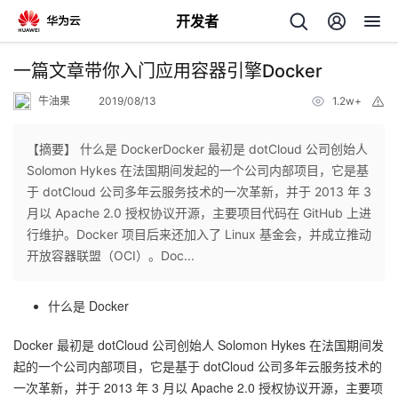
开发者
返
一篇文章带你入门应用容器引擎Docker
回
牛油果
2019/08/13
1.2w+
举
报
【摘要】 什么是 DockerDocker 最初是 dotCloud 公司创始人
Solomon Hykes 在法国期间发起的一个公司内部项目，它是基
于 dotCloud 公司多年云服务技术的一次革新，并于 2013 年 3
个
月以 Apache 2.0 授权协议开源，主要项目代码在 GitHub 上进
行维护。Docker 项目后来还加入了 Linux 基金会，并成立推动
我
人
开放容器联盟（OCI）。Doc...
我
的
主
什么是 Docker
我
的
开
页
Docker 最初是 dotCloud 公司创始人 Solomon Hykes 在法国期间发
起的一个公司内部项目，它是基于 dotCloud 公司多年云服务技术的
我
的
开
发
一次革新，并于 2013 年 3 月以 Apache 2.0 授权协议开源，主要项