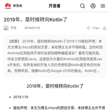
开发者
返
2019年，是时候转向Kotlin了
回
杰克
2019/01/19
1.1w+
举
报
【摘要】 2019年，是时候转向Kotlin了2019.1.19版权声明：本
文为博主chszs的原创文章，未经博主允许不得转载。当你听到
Android应用程序开发时会想到哪种编程语言？最有可能的是，
个
你会立即想到Java。这是因为大量的Android应用程序是用Jav
a开发的。世界各地的开发人员仍然想知道Kotlin是否有任何未
我
人
来。但两年前，随着Kotlin在Google I/O中的推出，Kotlin在...
我
的
主
2019年，是时候转向Kotlin了
我
的
开
页
2019.1.19
我
的
开
发
版权声明：本文为博主chszs的原创文章，未经博主允许不得