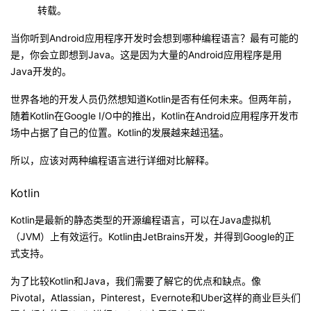
转载。
的
Programs
发
者
当你听到Android应用程序开发时会想到哪种编程语言？最有可能的
是，你会立即想到Java。这是因为大量的Android应用程序是用
支
者
我
Java开发的。
持
学
的
我
世界各地的开发人员仍然想知道Kotlin是否有任何未来。但两年前，
随着Kotlin在Google I/O中的推出，Kotlin在Android应用程序开发市
我
堂
博
的
我
场中占据了自己的位置。Kotlin的发展越来越迅猛。
的
我
客
论
的
我
我
所以，应该对两种编程语言进行详细对比解释。
技
的
坛
圈
的
我
Kotlin
的
我
Kotlin是最新的静态类型的开源编程语言，可以在Java虚拟机
术
云
子
直
的
我
课
的
我
（JVM）上有效运行。Kotlin由JetBrains开发，并得到Google的正
式支持。
支
声
播
活
的
程
认
的
我
为了比较Kotlin和Java，我们需要了解它的优点和缺点。像
持
建
动
关
证
实
的
Pivotal，Atlassian，Pinterest，Evernote和Uber这样的商业巨头们