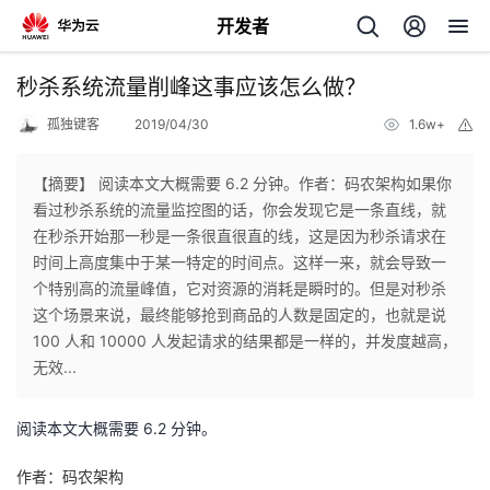
开发者
返
秒杀系统流量削峰这事应该怎么做？
回
孤独键客
2019/04/30
1.6w+
举
报
【摘要】 阅读本文大概需要 6.2 分钟。作者：码农架构如果你
看过秒杀系统的流量监控图的话，你会发现它是一条直线，就
在秒杀开始那一秒是一条很直很直的线，这是因为秒杀请求在
个
时间上高度集中于某一特定的时间点。这样一来，就会导致一
个特别高的流量峰值，它对资源的消耗是瞬时的。但是对秒杀
我
人
这个场景来说，最终能够抢到商品的人数是固定的，也就是说
100 人和 10000 人发起请求的结果都是一样的，并发度越高，
的
主
无效...
开
页
阅读本文大概需要 6.2 分钟。
发
作者：码农架构