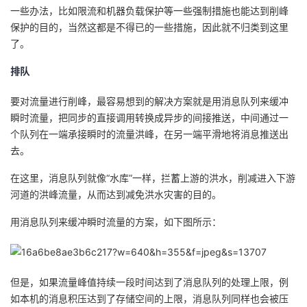
持
建
证
实
的
一些办法，比如限流和机器负载保护等一些强制措施也能达到削峰
保护的目的，当然这都是不得已的一些措施，因此就不归类到这里
议
验
收
了。
排队
藏
要对流量进行削峰，最容易想到的解决方案就是用消息队列来缓冲
瞬时流量，把同步的直接调用转换成异步的间接推送，中间通过一
个队列在一端承接瞬时的流量洪峰，在另一端平滑地将消息推送出
去。
在这里，消息队列就像“水库”一样，拦蓄上游的洪水，削减进入下游
河道的洪峰流量，从而达到减免洪水灾害的目的。
用消息队列来缓冲瞬时流量的方案，如下图所示：
但是，如果流量峰值持续一段时间达到了消息队列的处理上限，例
如本机的消息积压达到了存储空间的上限，消息队列同样也会被压