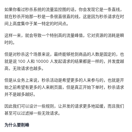
如果你看过秒杀系统的流量监控图的话，你会发现它是一条直线，
者
就在秒杀开始那一秒是一条很直很直的线，这是因为秒杀请求在时
间上高度集中于某一特定的时间点。
我
这样一来，就会导致一个特别高的流量峰值，它对资源的消耗是瞬
的
我
时的。
博
的
我
但是对秒杀这个场景来说，最终能够抢到商品的人数是固定的，也
就是说 100 人和 10000 人发起请求的结果都是一样的，并发度越
客
论
的
我
高，无效请求也越多。
但是从业务上来说，秒杀活动是希望更多的人来参与的，也就是开
坛
圈
的
我
始之前希望有更多的人来刷页面，但是真正开始下单时，秒杀请求
并不是越多越好。
子
直
的
我
因此我们可以设计一些规则，让并发的请求更多地延缓，而且我们
我
播
活
的
甚至可以过滤掉一些无效请求。
我
动
关
的
为什么要削峰