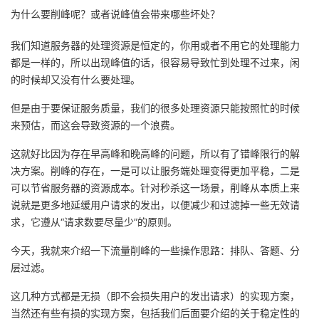
为什么要削峰呢？或者说峰值会带来哪些坏处？
我
注
的
开
我们知道服务器的处理资源是恒定的，你用或者不用它的处理能力
的
Programs
发
都是一样的，所以出现峰值的话，很容易导致忙到处理不过来，闲
的时候却又没有什么要处理。
支
者
但是由于要保证服务质量，我们的很多处理资源只能按照忙的时候
持
学
来预估，而这会导致资源的一个浪费。
这就好比因为存在早高峰和晚高峰的问题，所以有了错峰限行的解
我
堂
决方案。削峰的存在，一是可以让服务端处理变得更加平稳，二是
可以节省服务器的资源成本。针对秒杀这一场景，削峰从本质上来
的
我
我
说就是更多地延缓用户请求的发出，以便减少和过滤掉一些无效请
求，它遵从“请求数要尽量少”的原则。
技
的
的
我
今天，我就来介绍一下流量削峰的一些操作思路：排队、答题、分
术
云
课
的
我
层过滤。
支
声
程
认
的
我
这几种方式都是无损（即不会损失用户的发出请求）的实现方案，
当然还有些有损的实现方案，包括我们后面要介绍的关于稳定性的