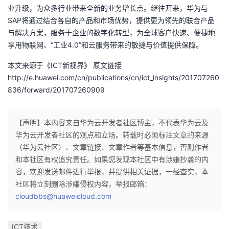
持
建
证
实
的
业升级，为众多行业带来全新的业务增长点。继往开来，华为与
SAP将通过结合各自的产品和市场优势，提供更为领先的联合产品
议
验
收
与解决方案，服务于企业的数字化转型，为全球客户快速、便捷地
享用物联网、“工业4.0”和云服务带来的敏捷与价值提供保障。
藏
本文来源于《ICT新视界》 原文链接
http://e.huawei.com/cn/publications/cn/ict_insights/201707260
836/forward/201707260909
【声明】本内容来自华为云开发者社区博主，不代表华为云及
华为云开发者社区的观点和立场。转载时必须标注文章的来源
（华为云社区）、文章链接、文章作者等基本信息，否则作者
和本社区有权追究责任。如果您发现本社区中有涉嫌抄袭的内
容，欢迎发送邮件进行举报，并提供相关证据，一经查实，本
社区将立刻删除涉嫌侵权内容，举报邮箱：
cloudbbs@huaweicloud.com
ICT技术