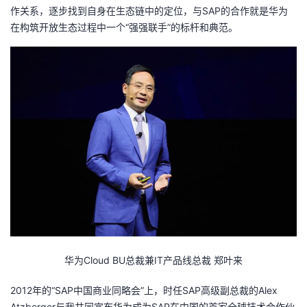
作关系，逐步找到自身在生态链中的定位，与SAP的合作就是华为
者
在构筑开放生态过程中一个“强强联手”的标杆和典范。
我
的
我
博
的
我
客
论
的
我
坛
圈
的
我
子
直
的
我
我
播
活
的
华为Cloud BU总裁兼IT产品线总裁 郑叶来
我
动
关
的
2012年的“SAP中国商业同略会”上，时任SAP高级副总裁的Alex
Atzberger与我共同宣布华为成为SAP在中国的首家全球技术合作伙