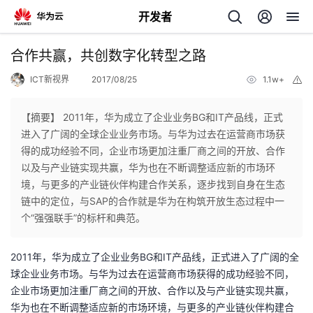
开发者
返
合作共赢，共创数字化转型之路
回
ICT新视界
2017/08/25
1.1w+
举
报
【摘要】 2011年，华为成立了企业业务BG和IT产品线，正式
进入了广阔的全球企业业务市场。与华为过去在运营商市场获
得的成功经验不同，企业市场更加注重厂商之间的开放、合作
个
以及与产业链实现共赢，华为也在不断调整适应新的市场环
境，与更多的产业链伙伴构建合作关系，逐步找到自身在生态
我
人
链中的定位，与SAP的合作就是华为在构筑开放生态过程中一
个“强强联手”的标杆和典范。
的
主
2011年，华为成立了企业业务BG和IT产品线，正式进入了广阔的全
开
页
球企业业务市场。与华为过去在运营商市场获得的成功经验不同，
企业市场更加注重厂商之间的开放、合作以及与产业链实现共赢，
发
华为也在不断调整适应新的市场环境，与更多的产业链伙伴构建合