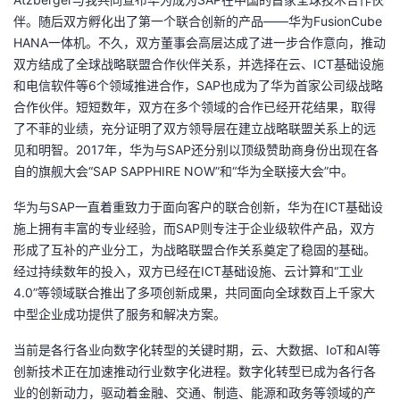
我
注
的
开
伴。随后双方孵化出了第一个联合创新的产品——华为FusionCube
HANA一体机。不久，双方董事会高层达成了进一步合作意向，推动
的
Programs
发
双方结成了全球战略联盟合作伙伴关系，并选择在云、ICT基础设施
和电信软件等6个领域推进合作，SAP也成为了华为首家公司级战略
支
者
合作伙伴。短短数年，双方在多个领域的合作已经开花结果，取得
了不菲的业绩，充分证明了双方领导层在建立战略联盟关系上的远
持
见和明智。2017年，华为与SAP还分别以顶级赞助商身份出现在各
学
自的旗舰大会“SAP SAPPHIRE NOW”和“华为全联接大会”中。
我
堂
华为与SAP一直着重致力于面向客户的联合创新，华为在ICT基础设
施上拥有丰富的专业经验，而SAP则专注于企业级软件产品，双方
的
我
我
形成了互补的产业分工，为战略联盟合作关系奠定了稳固的基础。
经过持续数年的投入，双方已经在ICT基础设施、云计算和“工业
技
的
的
我
4.0”等领域联合推出了多项创新成果，共同面向全球数百上千家大
中型企业成功提供了服务和解决方案。
术
云
课
的
我
当前是各行各业向数字化转型的关键时期，云、大数据、IoT和AI等
支
声
程
认
的
我
创新技术正在加速推动行业数字化进程。数字化转型已成为各行各
业的创新动力，驱动着金融、交通、制造、能源和政务等领域的产