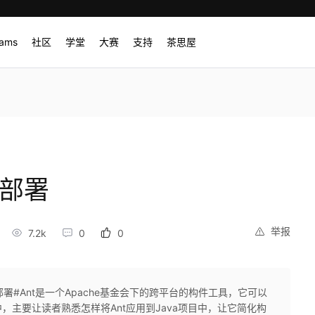
rams
社区
学堂
大赛
支持
茶思屋
和部署
举报
7.2k
0
0
部署#Ant是一个Apache基金会下的跨平台的构件工具，它可以
主要让读者熟悉怎样将Ant应用到Java项目中，让它简化构