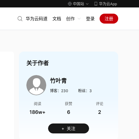
中国站
华为云App
华为云码道
文档
创作
登录
注册
关于作者
竹叶青
博客：
230
粉丝：
3
阅读
获赞
评论
186w+
6
2
+ 关注