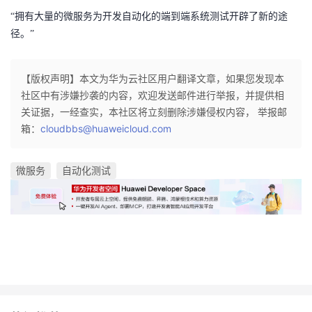
我
注
的
开
“拥有大量的微服务为开发自动化的端到端系统测试开辟了新的途
径。”
的
Programs
发
【版权声明】本文为华为云社区用户翻译文章，如果您发现本
支
者
社区中有涉嫌抄袭的内容，欢迎发送邮件进行举报，并提供相
关证据，一经查实，本社区将立刻删除涉嫌侵权内容， 举报邮
持
学
箱：
cloudbbs@huaweicloud.com
我
堂
微服务
自动化测试
的
我
我
技
的
的
我
术
云
课
的
我
支
声
程
认
的
我