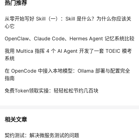
热门推荐
持
建
证
实
的
议
从零开始写好 Skill（一）：Skill 是什么？为什么你应该关
验
收
心它
藏
OpenClaw、Claude Code、Hermes Agent 记忆系统比较
我用 Multica 指挥 4 个 AI Agent 开发了一套 TOEIC 模考
系统
在 OpenCode 中接入本地模型：Ollama 部署与配置完全
指南
免费Token领取实操：轻轻松松节约几百块
相关文章
契约测试：解决微服务测试的问题