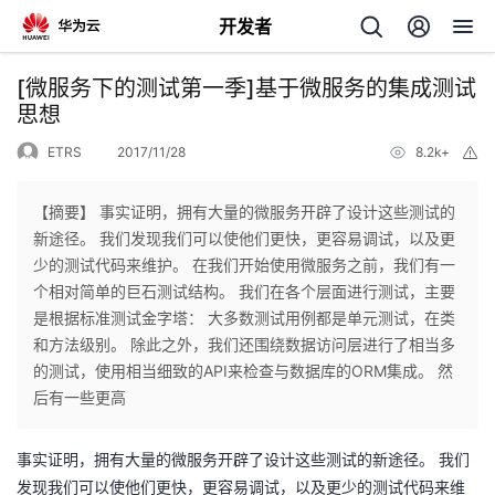
开发者
返
[微服务下的测试第一季]基于微服务的集成测试
回
思想
ETRS
2017/11/28
8.2k+
举
报
【摘要】 事实证明，拥有大量的微服务开辟了设计这些测试的
新途径。 我们发现我们可以使他们更快，更容易调试，以及更
个
少的测试代码来维护。 在我们开始使用微服务之前，我们有一
个相对简单的巨石测试结构。 我们在各个层面进行测试，主要
我
人
是根据标准测试金字塔： 大多数测试用例都是单元测试，在类
和方法级别。 除此之外，我们还围绕数据访问层进行了相当多
的
主
的测试，使用相当细致的API来检查与数据库的ORM集成。 然
后有一些更高
开
页
事实证明，拥有大量的微服务开辟了设计这些测试的新途径。
我们
发
发现我们可以使他们更快，更容易调试，以及更少的测试代码来维