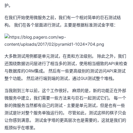
护。
者
在我们开始使用微服务之前，我们有一个相对简单的巨石测试结
我
构。
我们在各个层面进行测试，主要是根据标准测试金字塔：
的
我
博
的
我
大多数测试用例都是单元测试，在类和方法级别。
除此之外，我们
API
还围绕数据访问层进行了相当多的测试，使用相当细致的
来检查
客
论
的
我
ORM
API
与数据库的
集成。
然后有一些更高级别的测试访问
来测试
GUI
整个功能。
然后进行端到端的测试，通过
测试整个堆栈。
坛
圈
的
我
当我刚到三年以前，这个工作很好。
麻烦的是，新的功能正在外部
子
直
的
我
微服务中建立，我们需要一些方法来与巨石一起测试它们。
每一个
-
新的微服务当然都有自己的测试
主要是单元测试，但是也有一些
我
播
活
的
测试是针对整个服务单独运行的。
尽管如此，测试这样的棋子只会
让你感到满意。
测试金字塔的更高层次也是需要的，这就是我们的
我
动
关
的
瓶颈似乎在哪里。