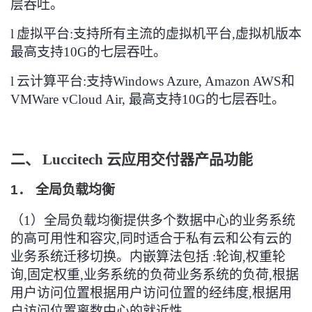
层吞吐
。
l
虚拟平台
:
支持所有主流的虚拟机平台
,
虚拟机版本
最高支持
10G
的七层吞吐
。
l
云计算平台
:
支持
Windows Azure, Amazon AWS
和
VMWare vCloud Air,
最高支持
10G
的七层吞吐
。
二、
Luccitech
云应用交付器产品功能
1．
全局负载均衡
（1）
全局负载均衡提供多个数据中心的业务系统
的高可用性和容灾
,
同时适合于私有云和公有云的
业务系统迁移切换
。
内嵌算法包括 :轮询,权重轮
询,固定权重,业务系统的负荷业务系统的负荷,根据
用户访问位置根据用户访问位置的经纬度,根据用
户访问位置离数中心的就近性。