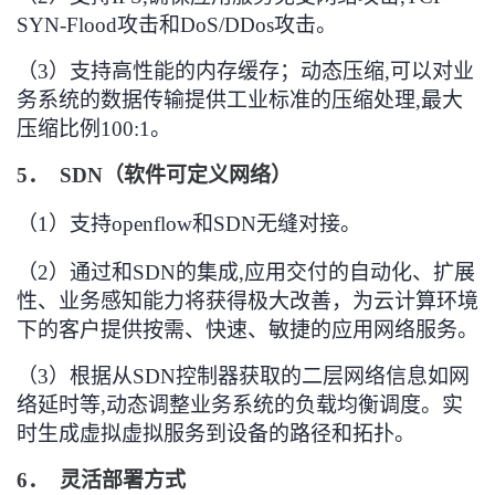
SYN-Flood
攻击和
DoS/DDos
攻击。
（3）
支持高性能的内存缓存
；
动态压缩
,
可以对业
务系统的数据传输提供工业标准的压缩处理
,
最大
压缩比例
100:1
。
5．
SDN
（软件可定义网络）
（1）
支持openflow和SDN无缝对接。
（2）
通过和
SDN
的集成
,
应用交付的自动化、扩展
性、业务感知能力将获得极大改善，为云计算环境
下的客户提供按需、快速、敏捷的应用网络服务
。
（3）
根据从
SDN
控制器获取的二层网络信息如网
络延时等
,
动态调整业务系统的负载均衡调度。实
时生成虚拟虚拟服务到设备的路径和拓扑。
6．
灵活部署方式