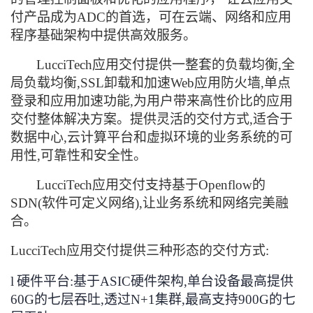
议
注
验
收
付产品成为ADC的首选，可在云端、网络和应用
程序基础架构中提供高效服务。
藏
LucciTech
应用交付提供一整套的负载均衡
,
全
局负载均衡
,SSL
卸载和加速
Web
应用防火墙
,
单点
登录和应用加速功能
,
为用户带来高性价比的应用
交付整体解决方案
。
提供灵活的交付方式
,
适合于
数据中心
,
云计算平台和虚拟环境的业务系统的可
用性
,
可靠性和安全性
。
LucciTech
应用交付支持基于
Openflow
的
SDN(
软件可定义网络
),
让业务系统和网络完美融
合
。
LucciTech
应用交付提供三种形态的交付方式
:
l
硬件平台
:
基于
ASIC
硬件架构
,
单台设备最高提供
60G
的七层吞吐
,
透过
N+1
集群
,
最高支持
900G
的七