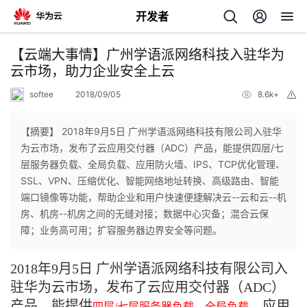
开发者
返
【云端大事情】广州学语派网络科技入驻华为
回
云市场，助力企业安全上云
softee
2018/09/05
8.6k+
举
报
【摘要】 2018年9月5日 广州学语派网络科技有限公司入驻华
为云市场，发布了云应用交付器（ADC）产品，能提供四层/七
个
层服务器负载、全局负载、应用防火墙、IPS、TCP优化管理、
SSL、VPN、压缩优化、智能网络地址转换、高级路由、智能
我
人
端口镜像等功能，帮助企业和用户快速便捷解决云--云和云--机
房、机房--机房之间的无缝对接；数据中心灾备；混合云保
我
的
主
障；业务高可用；扩容服务器边界安全等问题。
我
的
开
页
2018年9月5日 广州学语派网络科技有限公司入
驻华为云市场，发布了云应用交付器（ADC）
我
的
开
发
产品，能提供
、应用
四层/七层服务器负载、全局负载