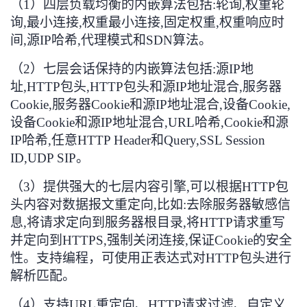
（1）
四层负载均衡的内嵌算法包括
:
轮询
,
权重轮
询
,
最小连接
,
权重最小连接
,
固定权重
,
权重响应时
间
,
源
IP
哈希
,
代理模式和
SDN
算法
。
（2）
七层会话保持的内嵌算法包括
:
源
IP
地
址
,HTTP
包头
,HTTP
包头和源
IP
地址混合
,
服务器
Cookie,
服务器
Cookie
和源
IP
地址混合
,
设备
Cookie,
设备
Cookie
和源
IP
地址混合
,URL
哈希
,Cookie
和源
IP
哈希
,
任意
HTTP Header
和
Query,SSL Session
ID,UDP SIP
。
（3）
提供强大的七层内容引擎
,
可以根据
HTTP
包
头内容对数据报文重定向
,
比如
:
去除服务器敏感信
息
,
将请求定向到服务器根目录
,
将
HTTP
请求重写
并定向到
HTTPS,
强制关闭连接
,
保证
Cookie
的安全
性
。支持编程，可使用正表达式对HTTP包头进行
解析匹配。
（4）
支持
URL
重定向、
HTTP
请求过滤、自定义