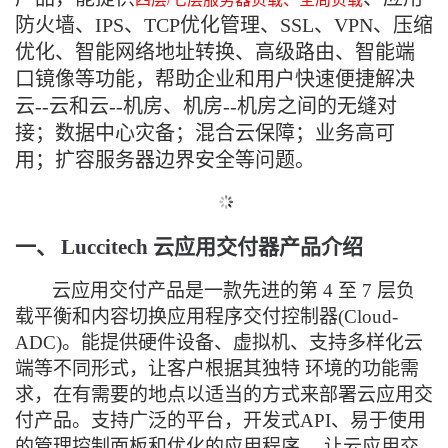
防火墙、IPS、TCP优化管理、SSL、VPN、压缩
的
Programs
发
者
优化、智能网络地址转换、高级路由、智能端
口镜像等功能，帮助企业和用户快速便捷解决
支
者
我
云--云和云--机房、机房--机房之间的无缝对
持
接；数据中心灾备；混合云保障；业务高可
学
的
我
用；扩容服务器边界安全等问题。
我
堂
博
的
我
的
我
客
论
的
我
我
一、
Luccitech
云应用交付器产品介绍
技
的
坛
圈
的
我
的
我
云应用交付产品是一款先进的第 4 至 7 层负
载平衡和内容切换应用程序交付控制器(Cloud-
术
云
子
直
的
我
课
的
我
ADC)。能提供硬件设备、虚拟机、支持多样化云
端等不同形式，让客户根据其独特 环境的功能需
支
声
播
活
的
程
认
的
我
求，在有需要的地点以适当的方式来部署云应用交
付产品。支持广泛的平台，开发式API、易于使用
持
建
动
关
证
实
的
的管理控制面板和优化的应用程序， 让云应用交