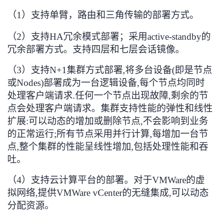
（1）
支持单臂，路由和三角传输的部署方式。
（2）
支持HA冗余模式部署；采用active-standby的
冗余部署方式。支持四层和七层会话镜像。
（3）
支持
N+1
集群方式部署
,
将多台设备
(
即是节点
或
Nodes)
部署成为一台逻辑设备
,
每个节点均同时
处理客户端请求
.
任何一个节点出现故障
,
剩余的节
点会处理客户端请求。集群支持性能的弹性和线性
扩展
:
可以动态的增加或删除节点
,
不会影响到业务
的正常运行
;
所有节点采用并行计算
,
每增加一台节
点
,
整个集群的性能呈线性增加
,
包括处理性能和吞
吐
。
（4）
支持云计算平台的部署。对于
VMWare
的虚
拟网络
,
提供
VMWare vCenter
的无缝集成
,
可以动态
分配资源
。