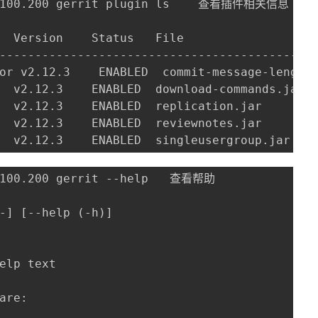
7.100.200 gerrit plugin ls    查看插件相关信息

  Version    Status   File

---------------------------------------------
or v2.12.3    ENABLED  commit-message-length-
  v2.12.3    ENABLED  download-commands.jar

  v2.12.3    ENABLED  replication.jar

  v2.12.3    ENABLED  reviewnotes.jar

  v2.12.3    ENABLED  singleusergroup.jar
.100.200 gerrit --help   查看帮助

-] [--help (-h)]

elp text

are:
