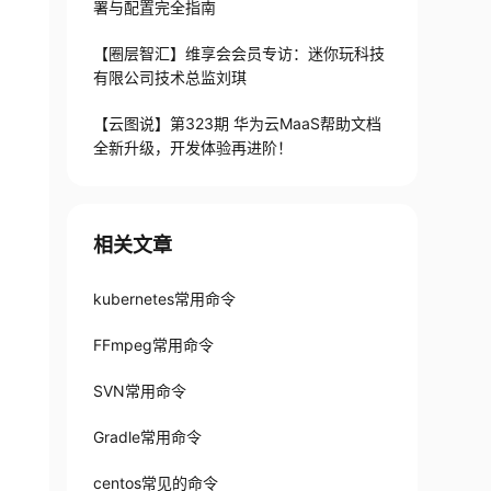
署与配置完全指南
viewnotes，singleusergroup)

 replication

【圈层智汇】维享会会员专访：迷你玩科技
 reviewnotes

有限公司技术总监刘琪
 singleusergroup

 download-commands

【云图说】第323期 华为云MaaS帮助文档
 commit-message-length-validator

全新升级，开发体验再进阶！
相关文章
kubernetes常用命令
以直接在gerrit网页端查看，

FFmpeg常用命令
SVN常用命令
Gradle常用命令
centos常见的命令