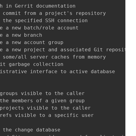
h in Gerrit documentation

 commit from a project's repository

 the specified SSH connection

e a new batch/role account

e a new branch

e a new account group

e a new project and associated Git repository
 some/all server caches from memory

it garbage collection

istrative interface to active database

groups visible to the caller

the members of a given group

projects visible to the caller

refs visible to a specific user

 the change database
