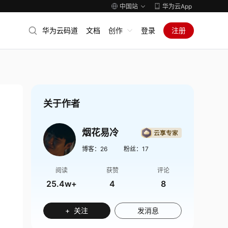
中国站
华为云App
华为云码道
文档
创作
登录
注册
关于作者
烟花易冷
博客：
26
粉丝：
17
阅读
获赞
评论
25.4w+
4
8
+ 关注
发消息