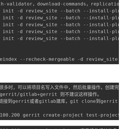
h-validator，download-commands，replication，re
 init -d review_site --batch --install-plugin
 init -d review_site --batch --install-plugin
 init -d review_site --batch --install-plugin
 init -d review_site --batch --install-plugin
 init -d review_site --batch --install-plugin
eindex --recheck-mergeable -d review_site
，当项目很多时，可以将项目名写入文件中，然后批量操作，创建完成后可
errit/gitlab+gerrit 则不建议这样操作。

到gerrit或者gitlab建库，git clone到gerrit

100.200 gerrit create-project test-project1