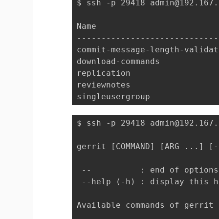
$ ssh -p 29418 admin@192.16
Name                         
-----------------------------
commit-message-length-validat
download-commands            
replication                  
reviewnotes                  
singleusergroup              
$ ssh -p 29418 admin@192.167
gerrit [COMMAND] [ARG ...] [-
 --          : end of options

 --help (-h) : display this h
Available commands of gerrit 