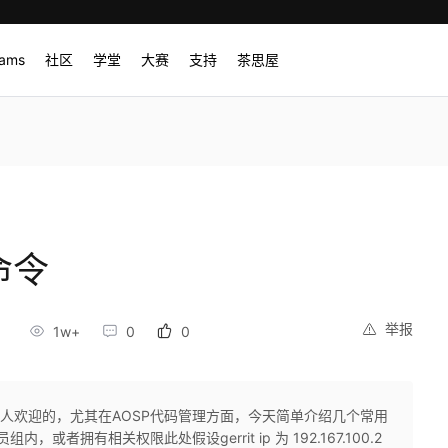
rams
社区
学堂
大赛
支持
茶思屋
命令
举报
9
1w+
0
0
挺受人欢迎的，尤其在AOSP代码管理方面，今天简单介绍几个常用
，或者拥有相关权限此处假设gerrit ip 为 192.167.100.2