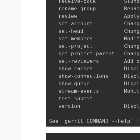
   receive-pack         Stand
   rename-group         Renam
   review               Apply
   set-account          Chang
   set-head             Chang
   set-members          Modif
   set-project          Chang
   set-project-parent   Chang
   set-reviewers        Add o
   show-caches          Displ
   show-connections     Displ
   show-queue           Displ
   stream-events        Monit
   test-submit          

   version              Displ
See 'gerrit COMMAND --help' f