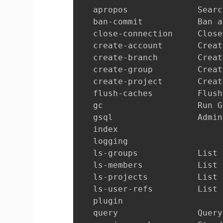
   apropos              Searc
   ban-commit           Ban a
   close-connection     Close
   create-account       Creat
   create-branch        Creat
   create-group         Creat
   create-project       Creat
   flush-caches         Flush
   gc                   Run G
   gsql                 Admin
   index                

   logging              

   ls-groups            List 
   ls-members           List 
   ls-projects          List 
   ls-user-refs         List 
   plugin               

   query                Query