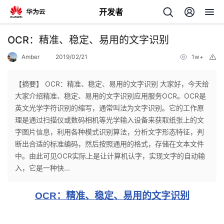
开发者
返
OCR：精准、稳定、易用的文字识别
回
Amber
2019/02/21
1w+
举
报
【摘要】 OCR：精准、稳定、易用的文字识别 大家好，今天给
大家介绍精准、稳定、易用的文字识别应用服务OCR。OCR是
英文光学字符识别的缩写，通常叫法为文字识别。它的工作原
个
理是通过扫描仪或数码相机等光学输入设备来获取纸张上的文
字图片信息，利用各种模式识别算法，分析文字形态特征，判
我
人
断出合适的标准编码，然后按照通用的格式，存储在文本文件
中。由此可见OCR实际上是让计算机认字，实现文字的自动输
的
主
入，它是一种快...
开
页
OCR：精准、稳定、易用的文字识别
发