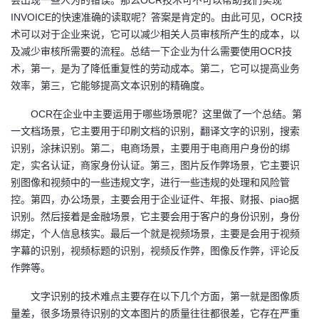
会出现一些人为的错误。那么OCR技术可不可以帮助我们实现
持
建
证
实
的
INVOICE的快速准确的读取呢？答案是肯定的。由此可见，OCR技
术可以对于企业来说，它可以减少相关人员审核所产生的成本，以
议
验
收
及减少审核所需要的流程。总结一下企业为什么需要使用OCR技
术，第一，是为了降低重复性的劳动成本。第二，它可以提高业务
藏
效率，第三，它能够提高文本识别的精确度。
OCR在企业中主要运用于哪些场景呢？这里做了一个总结。第
一文档场景，它主要用于印刷文档的识别，翻译文字的识别，搜索
识别，涂抹识别。第二，电商场景，主要用于电商用户身份的绑
定，实名认证，商家身份认证。第三，图片反作弊场景，它主要识
别图像和视频中的一些违规文字，进行一些违规的处理和风险管
控。第四，办公场景，主要会用于企业证件、年报、财报、piao据
识别。然后接着是金融场景，它主要会用于客户的身份识别，身份
绑定，个人信息核实。最后一个就是视频场景，主要是会用于视频
字幕的识别，视频标题的识别，视频反作弊，图像反作弊，评论反
作弊等。
文字识别的技术难点主要存在以下几个方面，第一就是图像质
量差，很多场景待识别的文本图片的质量往往都很差，它存在严重