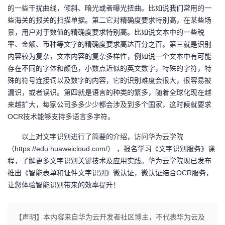
的一些干扰曲线，倾斜、暗光或者曝光扭曲。比如说我们常用的一
些海关的报关的扫描单据。第二它对精确度要求特别高，在某些场
景，用户对于数值的精确度要求特别高。比如说文本中的一些税
率、金额、币种等文字的精确度要求高达百分之百。第三就是识别
内容较为复杂，文本内容的复杂多样性，例如说一个文本中有可能
存在不同的字体和颜色，小数点近似的英文数字，特殊的字符，特
殊的符号连接词以及数字的内容，它的识别难度会很大，很容易被
漏识，或者误识。第四就是语言的种类的繁多，随着全球化现在越
来越扩大，每家公司多多少少都会涉及到多个国家，这时候就要求
OCR技术能够支持多语言多字符。
以上对文字识别进行了简要的介绍，访问华为云学院
（
https://edu.huaweicloud.com/） ，报名学习《文字识别服务》课
程，了解更多文字识别关键技术及应用实践。华为云学院现已发布
推出《智能表单和证件文字识别》微认证，微认证结合OCR服务，
让您体验智能识别带来的效率提升！
【声明】本内容来自华为云开发者社区博主，不代表华为云及