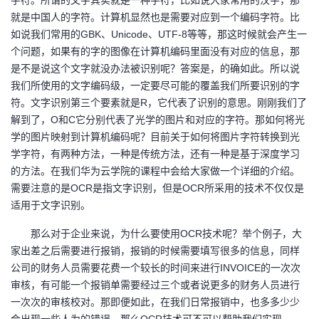
字符。所谓的文字其实就是一种字符，比如说大家常用的汉字，那
我
注
的
开
就是中国人的字符。计算机显然也是需要对应到一个编码字符。比
如说我们常用的GBK、Unicode、UTF-8等等，那这时候就会产生一
的
Programs
发
个问题，如果有的字的图像在计算机编码里面没有对应的信息，那
是不是说这个文字就没办法被识别呢？答案是，的确如此。所以说
支
者
我们所使用的文字编码级，一定要尽可能的覆盖我们所要识别的字
符。文字识别第三个要素就是R，它代表了识别的意思。刚刚我们了
持
解到了，O和C它分别代表了光学的图片和对应的字符。那如何将光
学
学的图片映射到计算机编码呢？目前关于如何将图片字符转换到光
学字符，有两种方法，一种是传统方法，还有一种是基于深度学习
我
堂
的方法。在我们华为云学院的课程中会给大家做一个详细的介绍。
需要注意的是OCR是指文字识别，但是OCR所采用的技术不仅仅是
的
我
我
适用于文字识别。
技
的
的
我
那么对于企业来说，为什么要使用
OCR技术呢？举个例子，大
家出差之后需要进行报销，报销的时候需要填写很多的信息，同样
术
云
课
的
我
公司的财务人员需要花费一个较长的时间来进行INVOICE的一次次
审核，有可能一个报销单需要经过三个或者说更多的财务人员进行
支
声
程
认
的
我
一次次的审核校对。那即便如此，在我们日常报销中，也多多少少