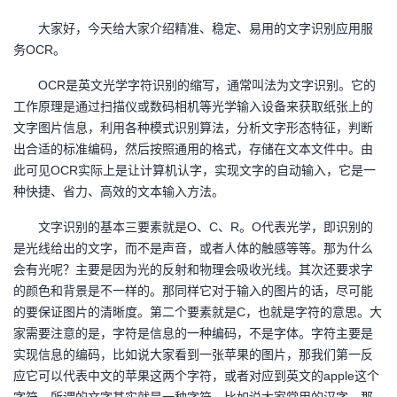
大家好，今天给大家介绍精准、稳定、易用的文字识别应用服
者
务
OCR。
我
OCR是英文光学字符识别的缩写，通常叫法为文字识别。它的
工作原理是通过扫描仪或数码相机等光学输入设备来获取纸张上的
的
我
文字图片信息，利用各种模式识别算法，分析文字形态特征，判断
出合适的标准编码，然后按照通用的格式，存储在文本文件中。由
博
的
我
此可见OCR实际上是让计算机认字，实现文字的自动输入，它是一
种快捷、省力、高效的文本输入方法。
客
论
的
我
文字识别的基本三要素就是
O、C、R。O代表光学，即识别的
坛
圈
的
我
是光线给出的文字，而不是声音，或者人体的触感等等。那为什么
会有光呢？主要是因为光的反射和物理会吸收光线。其次还要求字
子
直
的
我
的颜色和背景是不一样的。那同样它对于输入的图片的话，尽可能
的要保证图片的清晰度。第二个要素就是C，也就是字符的意思。大
我
播
活
的
家需要注意的是，字符是信息的一种编码，不是字体。字符主要是
实现信息的编码，比如说大家看到一张苹果的图片，那我们第一反
我
动
关
的
应它可以代表中文的苹果这两个字符，或者对应到英文的apple这个