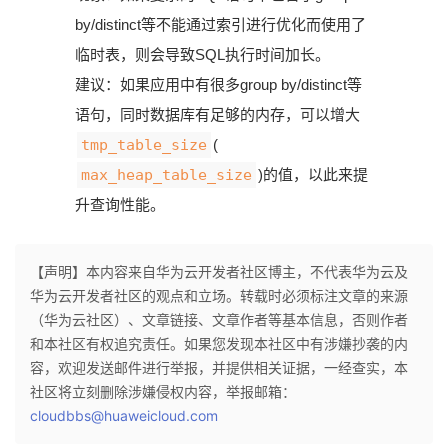
by/distinct等不能通过索引进行优化而使用了
临时表，则会导致SQL执行时间加长。
建议：如果应用中有很多group by/distinct等
语句，同时数据库有足够的内存，可以增大
tmp_table_size
(
max_heap_table_size
)的值，以此来提
升查询性能。
【声明】本内容来自华为云开发者社区博主，不代表华为云及
华为云开发者社区的观点和立场。转载时必须标注文章的来源
（华为云社区）、文章链接、文章作者等基本信息，否则作者
和本社区有权追究责任。如果您发现本社区中有涉嫌抄袭的内
容，欢迎发送邮件进行举报，并提供相关证据，一经查实，本
社区将立刻删除涉嫌侵权内容，举报邮箱：
cloudbbs@huaweicloud.com