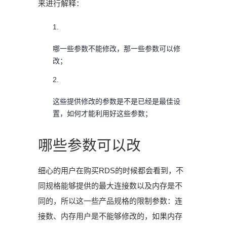
来进行解释：
者
我
哪一些参数不能修改，那一些参数可以修
改；
的
我
博
的
我
这些提供修改的参数是不是已经是最佳设
置，如何才能利用好这些参数；
客
论
的
我
哪些参数可以改
坛
圈
的
我
子
直
的
我
细心的用户在购买RDS的时候都会看到，不
同规格能够提供的最大连接数以及内存是不
我
播
活
的
同的，所以这一些产品规格的限制参数：连
我
动
关
的
接数、内存用户是不能够修改的，如果内存