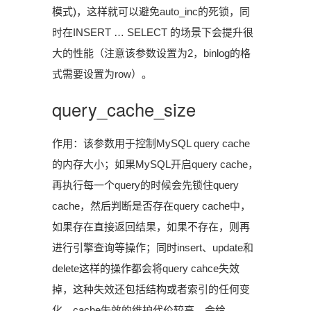
模式)，这样就可以避免auto_inc的死锁，同
时在INSERT … SELECT 的场景下会提升很
大的性能（注意该参数设置为2，binlog的格
式需要设置为row）。
query_cache_size
作用：该参数用于控制MySQL query cache
的内存大小；如果MySQL开启query cache，
再执行每一个query的时候会先锁住query
cache，然后判断是否存在query cache中，
如果存在直接返回结果，如果不存在，则再
进行引擎查询等操作；同时insert、update和
delete这样的操作都会将query cahce失效
掉，这种失效还包括结构或者索引的任何变
化，cache失效的维护代价较高，会给