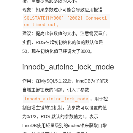
接，需要提高此参数的大小。
现象：如果参数过小可能会导致应用报错
SQLSTATE[HY000] [2002] Connecti
on timed out;
建议：提高此参数值的大小，注意需要重启
实例，RDS在起初初始化的值的默认值是
50，现在初始化值已经调大了3000。
innodb_autoinc_lock_mode
作用：在MySQL5.1.22后，InnoDB为了解决
自增主键锁表的问题，引入了参数
innodb_autoinc_lock_mode
，用于控
制自增主键的锁机制，该参数可以设置的值
为0/1/2，RDS 默认的参数值为1，表示
InnoDB使用轻量级别的mutex锁来获取自增