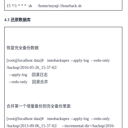
15 */1 * * * sh /home/mysql-1hourback.sh
4.3
还原数据库
恢复完全备份数据
[root@localhost data]# innobackupex --apply-log --redo-only
/backup/2016-05-26_15-37-02/
--apply-log
回滚日志
--redo-only 回滚合并
合并第一个增量备份到完全备份里面
[root@localhost data]# innobackupex --apply-log --redo-only
/backup/2013-09-06_15-37-02/ --incremental-dir=/backup/2016-