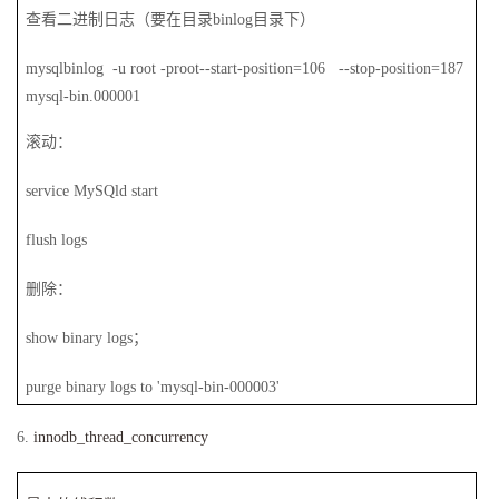
查看二进制日志（要在目录binlog目录下）
mysqlbinlog -u root -proot--start-position=106 --stop-position=187
mysql-bin.000001
滚动：
service MySQld start
flush logs
删除：
show binary logs
；
purge binary logs to 'mysql-bin-000003'
6.
innodb_thread_concurrency