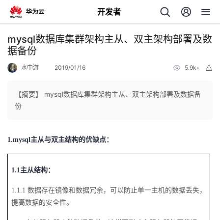
开发者
返
mysql数据库集群架构主从、双主架构部署及数
回
据备份
水中游
2019/01/16
5.9k+
举
报
【摘要】 mysql数据库集群架构主从、双主架构部署及数据备
份
个
1.mysql
我
主从与双主结构的优缺点：
人
我
的
主
1.1
主从结构：
我
的
开
页
1.1.1
数据存在镜像和数据冗余，可以防止单一主机的数据丢失，
提高数据的安全性。
我
的
开
发