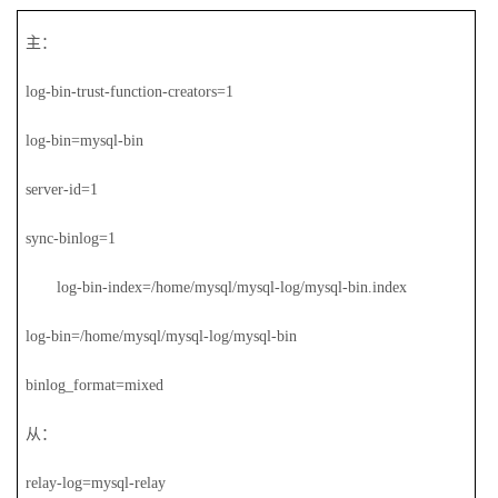
议
注
验
收
主：
藏
log-bin-trust-function-creators=1
log-bin=mysql-bin
server-id=1
sync-binlog=1
log-bin-index=/home/mysql/mysql-log/mysql-bin.index
log-bin=/home/mysql/mysql-log/mysql-bin
binlog_format=mixed
从：
relay-log=mysql-relay