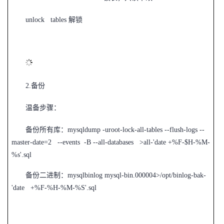
unlock tables
解锁
2.
备份
温备步骤：
备份所有库：mysqldump -uroot-lock-all-tables --flush-logs --
master-date=2 --events -B --all-databases >all-'date +%F-$H-%M-
%s'.sql
备份二进制：mysqlbinlog mysql-bin.000004>/opt/binlog-bak-
'date +%F-%H-%M-%S'.sql