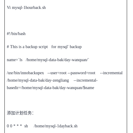
Vi mysql-1hourback.sh
#!/bin/bash
# This is a backup script for mysql' backup
name=`ls /home/mysql-data-bak/day-wanquan/`
/usr/bin/innobackupex --user=root --password=root --incremental
/home/mysql-data-bak/day-zengliang --incremental-
basedir=/home/mysql-data-bak/day-wanquan/$name
添加计划任务：
0 0 * * * sh /home/mysql-1dayback.sh