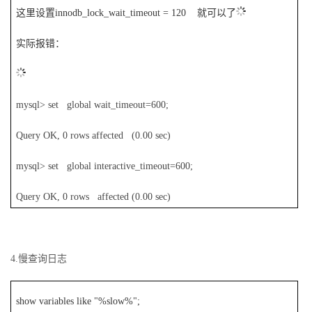
这里设置innodb_lock_wait_timeout = 120 就可以了
实际报错：
mysql> set global wait_timeout=600;
Query OK, 0 rows affected (0.00 sec)
mysql> set global interactive_timeout=600;
Query OK, 0 rows affected (0.00 sec)
4.
慢查询日志
show variables like "%slow%";