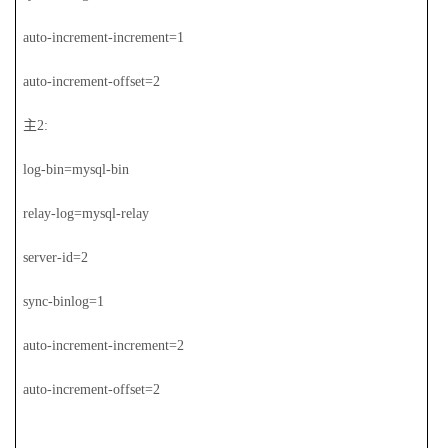
auto-increment-increment=1
auto-increment-offset=2
主2:
log-bin=mysql-bin
relay-log=mysql-relay
server-id=2
sync-binlog=1
auto-increment-increment=2
auto-increment-offset=2