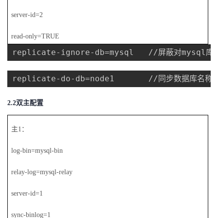
server-id=2
read-only=TRUE
replicate-ignore-db=mysql   //屏蔽对mysql
replicate-do-db=node1       //同步数据库名称
2.2
双主配置
主1：
log-bin=mysql-bin
relay-log=mysql-relay
server-id=1
sync-binlog=1