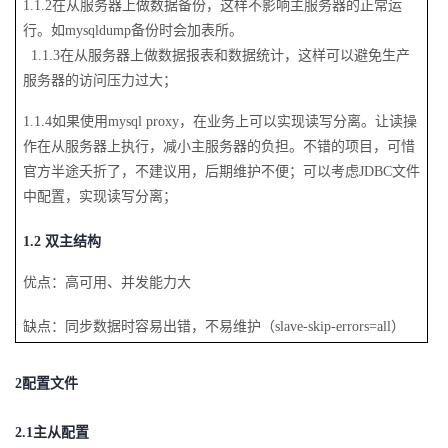
1.1.2
在从服务器上做数据备份，这样不影响主服务器的正常运
的
行。如mysqldump备份时会加表所。
Programs
发
者
1.1.3在从服务器上做数据报表和数据统计，这样可以避免生产
支
服务器的访问压力过大；
者
我
1.1.4
如果使用mysql proxy，在业务上可以实现读写分离。让读操
持
学
的
我
作在从服务器上执行，减小主服务器的负担。不错的项目，可惜
官方半途夭折了，不建议用，后期维护不便；可以考虑JDBC文件
我
堂
博
的
我
中配置，实现读写分离；
的
我
客
论
的
我
我
1.2
双主结构
技
的
坛
圈
的
我
的
我
优点：高可用、并发能力大
术
云
子
直
的
我
课
的
我
缺点：同步数据时容易出错，不易维护（slave-skip-errors=all）
支
声
播
活
的
程
认
的
我
2
配置文件
持
建
动
关
证
实
的
2.1
主从配置