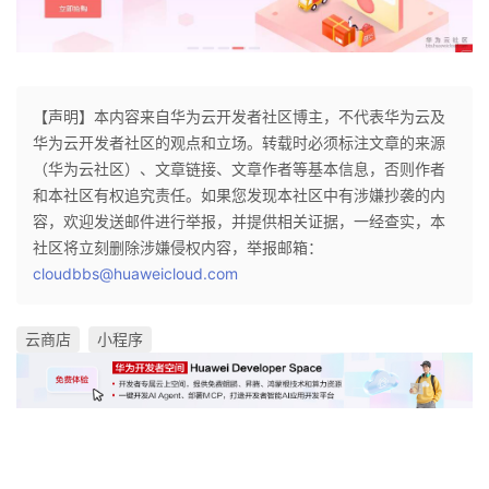
我
注
的
开
的
Programs
发
【声明】本内容来自华为云开发者社区博主，不代表华为云及
支
者
华为云开发者社区的观点和立场。转载时必须标注文章的来源
（华为云社区）、文章链接、文章作者等基本信息，否则作者
持
学
和本社区有权追究责任。如果您发现本社区中有涉嫌抄袭的内
容，欢迎发送邮件进行举报，并提供相关证据，一经查实，本
我
堂
社区将立刻删除涉嫌侵权内容，举报邮箱：
cloudbbs@huaweicloud.com
的
我
我
云商店
小程序
技
的
的
我
术
云
课
的
我
支
声
程
认
的
我