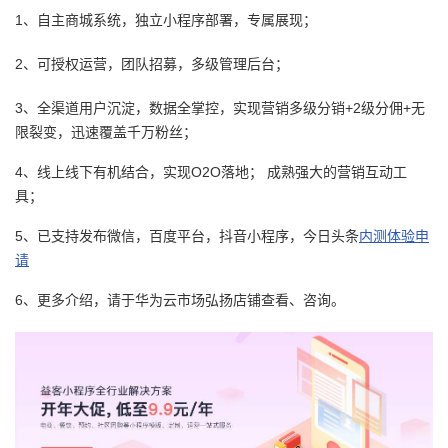
1、自主商城系统，独立小程序部署，专属展现；
者
2、可授权运营，团队招募，多级管理后台；
我
3、全渠道用户沉淀，数据全掌控，实现营销多级分销+2级分佣+无
的
我
限裂变，迅速覆盖千万粉丝；
4、线上线下有机结合，实现O2O落地； 成熟强大的营销互动工
博
的
我
具；
客
论
的
我
5、已支持发布微信，百度平台，抖音小程序，今日头条
内测体验申
请
坛
圈
的
我
6、更多介绍，请于华为云市场弘扬店铺查看、咨询。
子
直
的
我
我
播
活
的
我
动
关
的