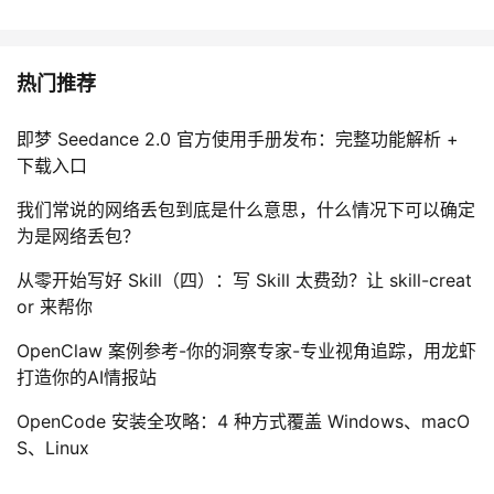
持
建
证
实
的
议
验
收
热门推荐
藏
即梦 Seedance 2.0 官方使用手册发布：完整功能解析 +
下载入口
我们常说的网络丢包到底是什么意思，什么情况下可以确定
为是网络丢包？
从零开始写好 Skill（四）：写 Skill 太费劲？让 skill-creat
or 来帮你
OpenClaw 案例参考-你的洞察专家-专业视角追踪，用龙虾
打造你的AI情报站
OpenCode 安装全攻略：4 种方式覆盖 Windows、macO
S、Linux