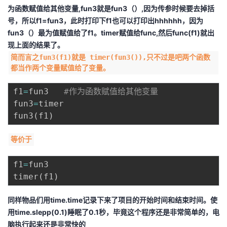
为函数赋值给其他变量,fun3就是fun3（）,因为传参时候要去掉括
号，所以f1=fun3，此时打印下f1也可以打印出hhhhhh，因为
fun3（）最为值赋值给了f1。timer赋值给func,然后func(f1)就出
现上面的结果了。
简而言之fun3(f1)就是 timer(fun3()),只不过是吧两个函数
都当作两个变量赋值给了变量。
f1
=
fun3   
#作为函数赋值给其他变量
fun3
=
timer

fun3
(
f1
)
等价于
f1
=
fun3

timer
(
f1
)
同样物品们用time.time记录下来了项目的开始时间和结束时间。使
用time.slepp(0.1)睡眠了0.1秒，毕竟这个程序还是非常简单的，电
脑执行起来还是非常快的