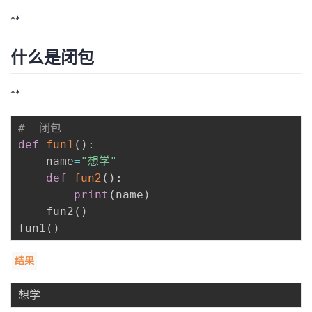
**
者
什么是闭包
我
的
我
**
博
的
我
#  闭包
def
fun1
(
)
:
客
论
的
我
    name
=
"想学"
def
fun2
(
)
:
坛
圈
的
我
print
(
name
)
    fun2
(
)
子
直
的
我
fun1
(
)
我
播
活
的
结果
我
动
关
的