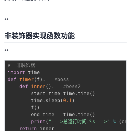
**
非装饰器实现函数功能
**
#  非装饰器
import
def
timer
(
f
)
:
#boss
def
inner
(
)
:
#boss2
        start_time
=
time
.
time
(
)
        time
.
sleep
(
0.1
)
        f
(
)
        end_time 
=
 time
.
time
(
)
print
(
"--->总运行时间:%s--->"
%
(
end
return