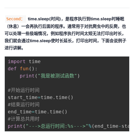
持
建
证
实
的
议
验
收
time.sleep(时间)，是程序执行到time.sleep时睡眠
Second：
（休息）一会再执行后面的程序。通常用于对抗爬虫中的反爬，也
藏
可以处理一些极端情况，例如程序执行时间太短无法打印出时长，
我们就会通过time.sleep使时长延长，打印出时间，下面会说例子
进行讲解。
import
def
fun
(
)
:
print
(
"我是被测试函数"
)
#开始运行时间
start_time
=
time
.
time
(
)
#结束运行时间
end_time
=
time
.
time
(
)
#计算总共用时
print
(
"--->总运行时间:%s--->"
%
(
end_time
-
star