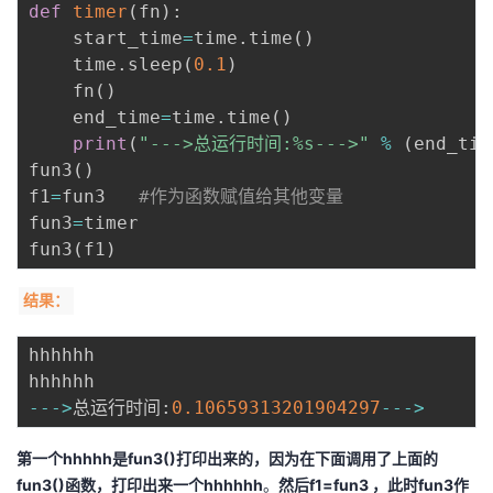
def
timer
(
fn
)
:
    start_time
=
time
.
time
(
)
    time
.
sleep
(
0.1
)
    fn
(
)
    end_time
=
time
.
time
(
)
print
(
"--->总运行时间:%s--->"
%
(
end_tim
fun3
(
)
f1
=
fun3   
#作为函数赋值给其他变量
fun3
=
timer

fun3
(
f1
)
结果：
hhhhhh

-
-
-
>
总运行时间
:
0.10659313201904297
-
-
-
>
第一个hhhhh是fun3()打印出来的，因为在下面调用了上面的
fun3()函数，打印出来一个hhhhhh
。
然后f1=fun3 ，此时fun3作