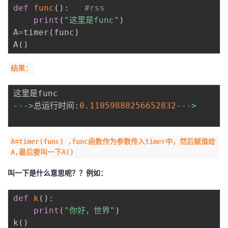
def
func
(
)
:
#rss
print
(
"这里是func"
)
A
=
timer
(
func
)
A
(
)
结果：
-
-
-
>
总运行时间
:
0.11059880256652832
-
-
-
>
A=timer(func) ,func函数作为参数传入timer中，然后赋值给
A,最后要叫一下A()
叫一下是什么意思呢？？例如：
def
k
(
)
:
print
(
"你好，世界"
)
k
(
)