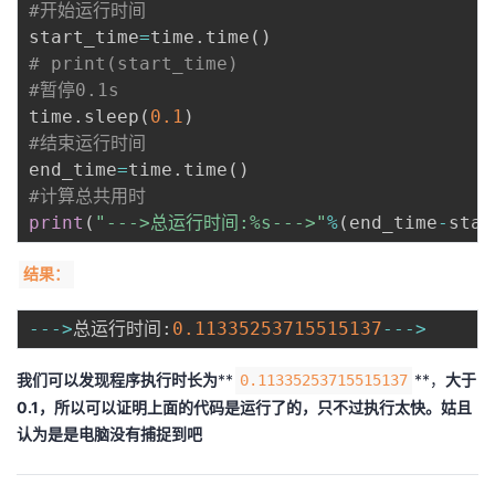
#开始运行时间
start_time
=
time
.
time
(
)
# print(start_time)
#暂停0.1s
time
.
sleep
(
0.1
)
#结束运行时间
end_time
=
time
.
time
(
)
#计算总共用时
print
(
"--->总运行时间:%s--->"
%
(
end_time
-
star
结果：
-
-
-
>
总运行时间
:
0.11335253715515137
-
-
-
>
我们可以发现程序执行时长为
**
**，
大于
0.11335253715515137
0.1，所以可以证明上面的代码是运行了的，只不过执行太快。姑且
认为是是电脑没有捕捉到吧