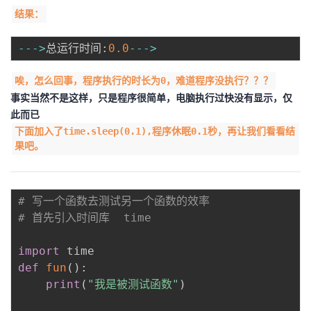
结果：
-
-
-
>
总运行时间
:
0.0
-
-
-
>
唉，怎么回事，程序执行的时长为0，难道程序没执行？？？
事实当然不是这样，只是程序很简单，电脑执行过快没有显示，仅
此而已
下面加入了time.sleep(0.1),程序休眠0.1秒，再让我们看看结
果吧。
# 写一个函数去测试另一个函数的效率
# 首先引入时间库  time
import
def
fun
(
)
:
print
(
"我是被测试函数"
)