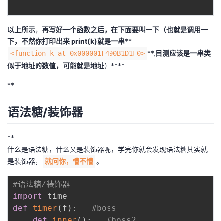
以上所示，再写好一个函数之后，在下面要叫一下（也就是调用一
下，不然你打印出来 print(k)就是一串
**
**,
目测应该是一串类
<function k at 0x000001F490B1D1F0>
似于地址的数值，可能就是地址
）****
**
语法糖/装饰器
**
什么是语法糖，什么又是装饰器呢，学完你就会发现语法糖其实就
是装饰器，
。
就问你，懵不懵
#语法糖/装饰器
import
def
timer
(
f
)
:
#boss
def
inner
(
)
:
#boss2