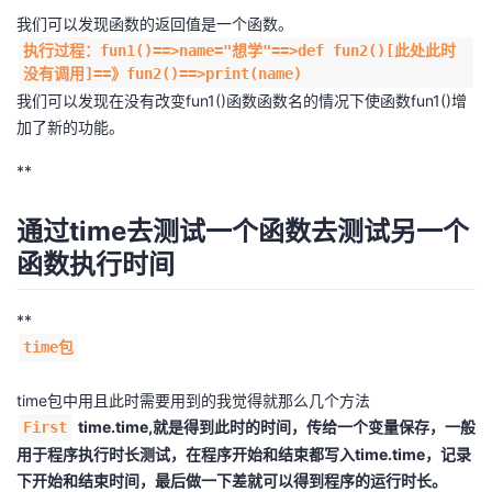
我
注
的
开
我们可以发现函数的返回值是一个函数。
执行过程：fun1()==>name="想学"==>def fun2()[此处此时
没有调用]==》fun2()==>print(name)
的
Programs
发
我们可以发现在没有改变fun1()函数函数名的情况下使函数fun1()增
加了新的功能。
支
者
**
持
学
通过time去测试一个函数去测试另一个
我
堂
函数执行时间
的
我
我
**
技
的
的
我
time包
术
云
课
的
我
time包中用且此时需要用到的我觉得就那么几个方法
time.time,就是得到此时的时间，传给一个变量保存，一般
First
支
声
程
认
的
我
用于程序执行时长测试，在程序开始和结束都写入time.time，记录
下开始和结束时间，最后做一下差就可以得到程序的运行时长。