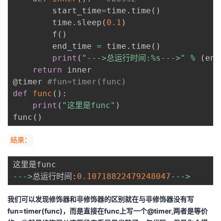
        start_time
=
time
.
time
(
)
        time
.
sleep
(
0.1
)
        f
(
)
        end_time 
=
 time
.
time
(
)
print
(
"--->总运行时间:%s--->"
%
(
end
return
@timer
#fun=timer(func)
def
func
(
)
:
print
(
"这里是func"
)
func
(
)
结果：
-
-
-
>
总运行时间
:
0.10718822479248047
-
-
-
>
我们可以发现修饰器和非修饰器的区别就在与非修饰器没有写
fun=timer(func)，而是直接在func上写一个@timer,两者是等价