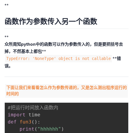
**
函数作为参数传入另一个函数
**
众所周知python中的函数可以作为参数传入的，但是要把括号去
掉，不然基本上都包
**
**
错
TypeError: 'NoneType' object is not callable
误。
下面让我们来看看怎么作为参数传递的，又是怎么测出程序运行的
时间的
#把运行时间放入函数内
import
def
fun3
(
)
:
print
(
"hhhhhh"
)