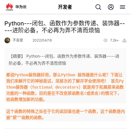
开发者
返
Python---闭包、函数作为参数传递、装饰器--
回
---进阶必备，不必再为弄不清而烦恼
不良使
2022/04/16
7.2k+
举
报
【摘要】 Python---闭包、函数作为参数传递、装饰器-----进
阶必备，不必再为弄不清而烦恼
个
都说Python装饰器好用，那么Python 装饰器是什么呢？下面让
我们来解开它的神秘面试，深层次的了解并学会使用吧！ 首先Py
我
人
thon装饰器（fuctional decorators）就是用于拓展原来函数
功能的一种函数，目的是在不改变原函数名(或类名)的情况下，
的
主
给函数增加新的功能。
这个函数的特殊之处在于它的返回值也是一个函数，这个函数是内
开
页
嵌“原“”函数的函数。
发